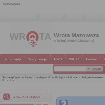
Strona Główna
Wrota Mazowsza
e-uslugi.wrotamazowsza.pl
Samorządy
Weryfikacja
RWD
WKSP
Pomoc
Strona główna
Usługi dla obywateli
Polityka lokalowa
Polityka lokalowa
Kozienicach
WYSZUKAJ
USŁUGĘ