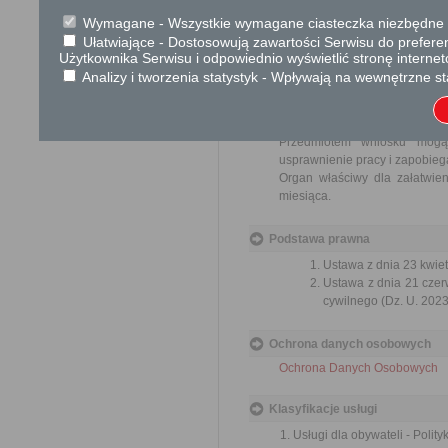
Brak
Wymagane - Wszystkie wymagane ciasteczka niezbędne do
Ułatwiające - Dostosowują zawartości Serwisu do preferen
Użytkownika Serwisu i odpowiednio wyświetlić stronę interne
Skargi i wnioski
Analizy i tworzenia statystyk - Wpływają na wewnętrzne st
Przedmiotem skargi może by
ich pracowników, naruszenie p
spraw.
Przedmiotem wniosku mogą 
usprawnienie pracy i zapobieg
Organ właściwy dla załatwien
miesiąca.
Podstawa prawna
Ustawa z dnia 23 kwiet
Ustawa z dnia 21 czer
cywilnego (Dz. U. 2023
Ochrona danych osobowych
Ochrona Danych Osobowych
Klasyfikacje usługi
Usługi dla obywateli - Polit