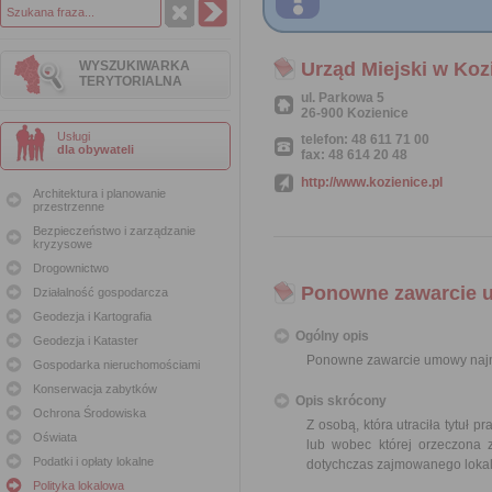
WYSZUKIWARKA
Urząd Miejski w Koz
TERYTORIALNA
ul. Parkowa 5
26-900 Kozienice
Usługi
telefon: 48 611 71 00
dla obywateli
fax: 48 614 20 48
http://www.kozienice.pl
Architektura i planowanie
przestrzenne
Bezpieczeństwo i zarządzanie
kryzysowe
Drogownictwo
Ponowne zawarcie u
Działalność gospodarcza
Geodezja i Kartografia
Ogólny opis
Geodezja i Kataster
Ponowne zawarcie umowy najmu
Gospodarka nieruchomościami
Konserwacja zabytków
Opis skrócony
Ochrona Środowiska
Z osobą, która utraciła tytu
Oświata
lub wobec której orzeczona
Podatki i opłaty lokalne
dotychczas zajmowanego lokal
Polityka lokalowa