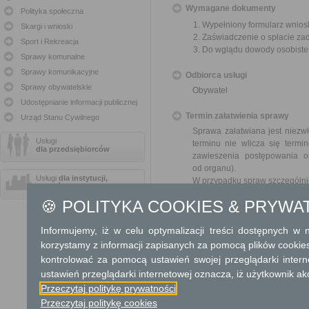
Wymagane dokumenty
Polityka społeczna
Wypełniony formularz wnios
Skargi i wnioski
Zaświadczenie o spłacie za
Sport i Rekreacja
Do wglądu dowody osobiste
Sprawy komunalne
Sprawy komunikacyjne
Odbiorca usługi
Sprawy obywatelskie
Obywatel
Udostępnianie informacji publicznej
Termin załatwienia sprawy
Urząd Stanu Cywilnego
Sprawa załatwiana jest niezwł
Usługi
terminu nie wlicza się term
dla przedsiębiorców
zawieszenia postępowania 
od organu).
Usługi
dla instytucji,
W przypadku spraw szczególni
urzędów
🍪 POLITYKA COOKIES & PRYWA
Informacja
Informujemy, iż w celu optymalizacji treści dostępnych w
Dodatkowe informac
korzystamy z informacji zapisanych za pomocą plików cookie
Opłata
kontrolować za pomocą ustawień swojej przeglądarki inter
ustawień przeglądarki internetowej oznacza, iż użytkownik ak
Wniosek jest wolny od opłat.
Przeczytaj politykę prywatności
Przeczytaj politykę cookies
Tryb odwoławczy