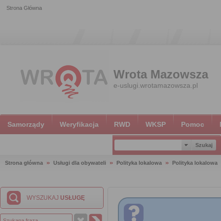
Strona Główna
Wrota Mazowsza
e-uslugi.wrotamazowsza.pl
Samorządy
Weryfikacja
RWD
WKSP
Pomoc
Strona główna
Usługi dla obywateli
Polityka lokalowa
Polityka lokalowa
WYSZUKAJ
USŁUGĘ