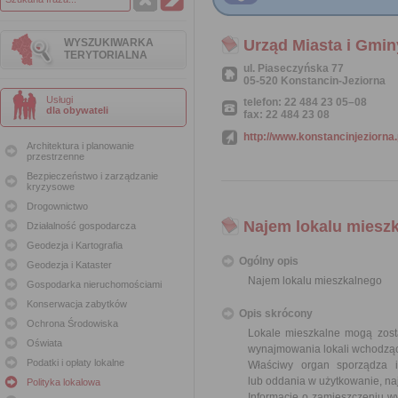
WYSZUKIWARKA
Urząd Miasta i Gmin
TERYTORIALNA
ul. Piaseczyńska 77
05-520 Konstancin-Jeziorna
Usługi
telefon: 22 484 23 05–08
dla obywateli
fax: 22 484 23 08
http://www.konstancinjeziorna.
Architektura i planowanie
przestrzenne
Bezpieczeństwo i zarządzanie
kryzysowe
Drogownictwo
Najem lokalu miesz
Działalność gospodarcza
Geodezja i Kartografia
Ogólny opis
Geodezja i Kataster
Najem lokalu mieszkalnego
Gospodarka nieruchomościami
Konserwacja zabytków
Opis skrócony
Ochrona Środowiska
Lokale mieszkalne mogą zost
Oświata
wynajmowania lokali wchodząc
Podatki i opłaty lokalne
Właściwy organ sporządza 
lub oddania w użytkowanie, na
Polityka lokalowa
Informację o zamieszczeniu wy