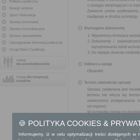
Polityka społeczna
o zasięgu obejmującym co najm
Skargi i wnioski
Zawarcie umów użytkowania, 
Sport i Rekreacja
następuje w drodze przetargu.
Sprawy komunalne
Wymagane dokumenty
Sprawy komunikacyjne
Wypełniony formularz wnios
Sprawy obywatelskie
Dokumenty i zaświadczeni
Udostępnianie informacji publicznej
wynajmowania lokali wchod
Urząd Stanu Cywilnego
Do wglądu dowody osobist
Usługi
dla przedsiębiorców
Odbiorca usługi
Obywatel
Usługi
dla instytucji,
urzędów
Termin załatwienia sprawy
Sprawa załatwiana jest niezwł
terminu nie wlicza się term
zawieszenia postępowania 
od organu).
W przypadku spraw szczególni
🍪 POLITYKA COOKIES & PRYWA
Informacja
Informujemy, iż w celu optymalizacji treści dostępnych w
Dodatkowe informac