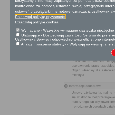
korzystamy z informacji zapisanych za pomocą plików cookie
Opłata
kontrolować za pomocą ustawień swojej przeglądarki inter
ustawień przeglądarki internetowej oznacza, iż użytkownik ak
Wniosek jest wolny od opłat.
Przeczytaj politykę prywatności
Przeczytaj politykę cookies
Tryb odwoławczy
Brak
Wymagane - Wszystkie wymagane ciasteczka niezbędne do
Ułatwiające - Dostosowują zawartości Serwisu do preferen
Użytkownika Serwisu i odpowiednio wyświetlić stronę interne
Skargi i wnioski
Analizy i tworzenia statystyk - Wpływają na wewnętrzne st
Przedmiotem skargi może by
ich pracowników, naruszenie p
spraw.
Przedmiotem wniosku mogą 
usprawnienie pracy i zapobieg
Organ właściwy dla załatwien
miesiąca.
Informacje dodatkowe
Umowy użytkowania, najmu lu
się w drodze bezprzetargowej
publicznego lub użytkownikiem
r. o rodzinnych ogrodach działk