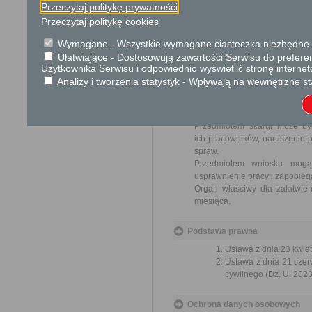
Przeczytaj politykę prywatności
Opłata
Przeczytaj politykę cookies
Wniosek jest wolny od opłat.
Wymagane - Wszystkie wymagane ciasteczka niezbędne do
Ułatwiające - Dostosowują zawartości Serwisu do preferen
Tryb odwoławczy
Użytkownika Serwisu i odpowiednio wyświetlić stronę interne
Brak
Analizy i tworzenia statystyk - Wpływają na wewnętrzne st
Skargi i wnioski
Przedmiotem skargi może by
ich pracowników, naruszenie p
spraw.
Przedmiotem wniosku mogą 
usprawnienie pracy i zapobieg
Organ właściwy dla załatwien
miesiąca.
Podstawa prawna
Ustawa z dnia 23 kwiet
Ustawa z dnia 21 czer
cywilnego (Dz. U. 2023
Ochrona danych osobowych