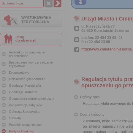
WYSZUKIWARKA
Urząd Miasta i Gmin
TERYTORIALNA
ul. Piaseczyńska 77
05-520 Konstancin-Jeziorna
Usługi
telefon: 22 484 23 05–08
dla obywateli
fax: 22 484 23 08
http://www.konstancinjeziorna.
Architektura i planowanie
przestrzenne
Bezpieczeństwo i zarządzanie
kryzysowe
Drogownictwo
Regulacja tytułu pr
Działalność gospodarcza
opuszczeniu go prz
Geodezja i Kartografia
Geodezja i Kataster
Ogólny opis
Gospodarka nieruchomościami
Regulacja tytułu prawnego do
Konserwacja zabytków
Ochrona Środowiska
Opis skrócony
Oświata
Z osobami, które zamieszkiwał
Podatki i opłaty lokalne
po śmierci najemcy i nie ws
Polityka lokalowa
umowa najmu pod warunkiem s