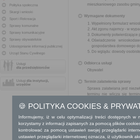
mieszkaniowego zasobu gminy
Polityka społeczna
Skargi i wnioski
Wymagane dokumenty
Sport i Rekreacja
Wypełniony formularz wnios
Sprawy komunalne
Akt zgonu najemcy - w wypad
Sprawy komunikacyjne
Dokumenty potwierdzające p
Sprawy obywatelskie
Oświadczenie wnioskoda
gospodarstwa domowego do c
Udostępnianie informacji publicznej
Do wglądu: dowody osobiste
Urząd Stanu Cywilnego
Odbiorca usługi
Usługi
dla przedsiębiorców
Obywatel
Usługi
dla instytucji,
Termin załatwienia sprawy
urzędów
Sprawa załatwiana jest niezwł
terminu nie wlicza się term
zawieszenia postępowania 
🍪 POLITYKA COOKIES & PRYWA
od organu).
W przypadku spraw szczególni
Informujemy, iż w celu optymalizacji treści dostępnych w
Informacja
korzystamy z informacji zapisanych za pomocą plików cookie
kontrolować za pomocą ustawień swojej przeglądarki inter
Dodatkowe informac
ustawień przeglądarki internetowej oznacza, iż użytkownik ak