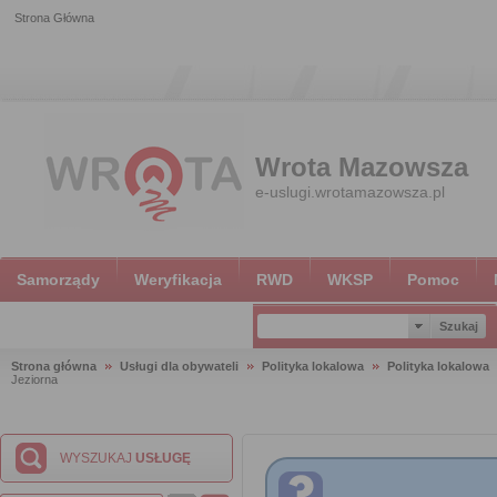
Strona Główna
Wrota Mazowsza
e-uslugi.wrotamazowsza.pl
Samorządy
Weryfikacja
RWD
WKSP
Pomoc
Strona główna
Usługi dla obywateli
Polityka lokalowa
Polityka lokalowa
Jeziorna
WYSZUKAJ
USŁUGĘ