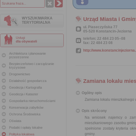
WYSZUKIWARKA
Urząd Miasta i Gmin
TERYTORIALNA
ul. Piaseczyńska 77
05-520 Konstancin-Jeziorna
Usługi
telefon: 22 484 23 05–08
dla obywateli
fax: 22 484 23 08
http://www.konstancinjeziorna.
Architektura i planowanie
przestrzenne
Bezpieczeństwo i zarządzanie
kryzysowe
Drogownictwo
Zamiana lokalu mie
Działalność gospodarcza
Geodezja i Kartografia
Ogólny opis
Geodezja i Kataster
Zamiana lokalu mieszkalnego
Gospodarka nieruchomościami
Konserwacja zabytków
Opis skrócony
Ochrona Środowiska
Na wniosek najemcy o zam
Oświata
mieszkaniowego zasobu gminy,
Podatki i opłaty lokalne
spełnione zostały kryteria 
gminy.
Polityka lokalowa