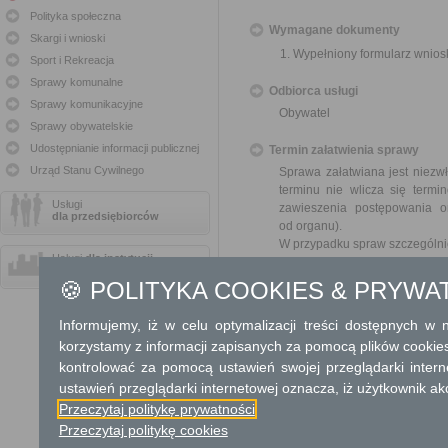
Polityka społeczna
Wymagane dokumenty
Skargi i wnioski
Wypełniony formularz wnios
Sport i Rekreacja
Sprawy komunalne
Odbiorca usługi
Sprawy komunikacyjne
Obywatel
Sprawy obywatelskie
Udostępnianie informacji publicznej
Termin załatwienia sprawy
Urząd Stanu Cywilnego
Sprawa załatwiana jest niezwł
terminu nie wlicza się term
Usługi
zawieszenia postępowania 
dla przedsiębiorców
od organu).
W przypadku spraw szczególni
Usługi
dla instytucji,
urzędów
Informacja
🍪 POLITYKA COOKIES & PRYWA
Dodatkowe informac
Informujemy, iż w celu optymalizacji treści dostępnych w
korzystamy z informacji zapisanych za pomocą plików cookie
Opłata
kontrolować za pomocą ustawień swojej przeglądarki inter
Wniosek jest wolny od opłat.
ustawień przeglądarki internetowej oznacza, iż użytkownik ak
Przeczytaj politykę prywatności
Tryb odwoławczy
Przeczytaj politykę cookies