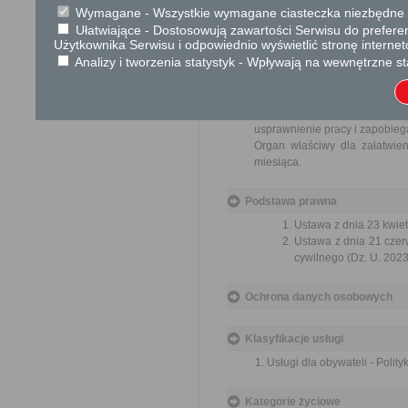
Brak
Wymagane - Wszystkie wymagane ciasteczka niezbędne do
Ułatwiające - Dostosowują zawartości Serwisu do preferen
Skargi i wnioski
Użytkownika Serwisu i odpowiednio wyświetlić stronę interne
Analizy i tworzenia statystyk - Wpływają na wewnętrzne st
Przedmiotem skargi może by
ich pracowników, naruszenie p
spraw.
Przedmiotem wniosku mogą 
usprawnienie pracy i zapobieg
Organ właściwy dla załatwien
miesiąca.
Podstawa prawna
Ustawa z dnia 23 kwiet
Ustawa z dnia 21 czer
cywilnego (Dz. U. 2023
Ochrona danych osobowych
Klasyfikacje usługi
Usługi dla obywateli - Polit
Kategorie życiowe