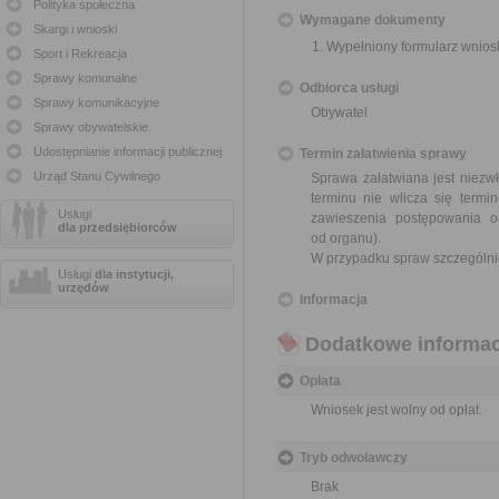
Polityka społeczna
Wymagane dokumenty
Skargi i wnioski
Wypełniony formularz wnios
Sport i Rekreacja
Sprawy komunalne
Odbiorca usługi
Sprawy komunikacyjne
Obywatel
Sprawy obywatelskie
Udostępnianie informacji publicznej
Termin załatwienia sprawy
Urząd Stanu Cywilnego
Sprawa załatwiana jest niezwł
terminu nie wlicza się term
Usługi
zawieszenia postępowania 
dla przedsiębiorców
od organu).
W przypadku spraw szczególni
Usługi
dla instytucji,
urzędów
Informacja
Dodatkowe informac
Opłata
Wniosek jest wolny od opłat.
Tryb odwoławczy
Brak