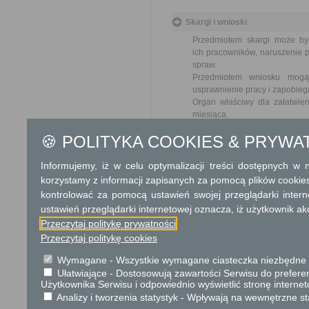
Skargi i wnioski
Przedmiotem skargi może by
ich pracowników, naruszenie p
spraw.
Przedmiotem wniosku mogą 
usprawnienie pracy i zapobieg
Organ właściwy dla załatwien
miesiąca.
🍪 POLITYKA COOKIES & PRYWA
Podstawa prawna
Ustawa z dnia 23 kwiet
Informujemy, iż w celu optymalizacji treści dostępnych w
Ustawa z dnia 21 czer
korzystamy z informacji zapisanych za pomocą plików cookie
cywilnego (Dz. U. 2023
kontrolować za pomocą ustawień swojej przeglądarki inter
ustawień przeglądarki internetowej oznacza, iż użytkownik ak
Ochrona danych osobowych
Przeczytaj politykę prywatności
Przeczytaj politykę cookies
OGÓLNA KLAUZULA INFORM
Wymagane - Wszystkie wymagane ciasteczka niezbędne do
Zgodnie z art. 13 ust. 1−2 rozp
fizycznych w związku z przetwar
Ułatwiające - Dostosowują zawartości Serwisu do preferen
95/46/WE (ogólne rozporządzenie o
Użytkownika Serwisu i odpowiednio wyświetlić stronę interne
I. Administrator danych osobo
Analizy i tworzenia statystyk - Wpływają na wewnętrzne st