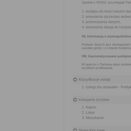
Zgodnie z RODO, przysługuje Pan
dostępu do treści swoich da
wniesienia sprzeciwu wobec
przenoszenia danych,
wniesienia skargi do Urzę
VII. Informacja o wymogu/dobr
Podanie danych jest obowiązkiem 
zasobie gminy i o zmianie Kodeksu
VIII. Zautomatyzowane podejmo
W oparciu o Państwa dane osobow
wynikiem profilowania.
Klasyfikacje usługi
Usługi dla obywateli - Polit
Kategorie życiowe
Najem
Lokal
Mieszkanie
Słowa kluczowe