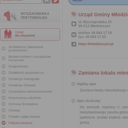
WYSZUKIWARKA
Urząd Gminy Młodzi
TERYTORIALNA
ul. Wyszogrodzka 25
96-512 Młodzieszyn
Usługi
telefon: 46 864 17 50
dla obywateli
fax: 46 864 17 65
https://mlodzieszyn.pl
Architektura i planowanie
przestrzenne
Bezpieczeństwo i zarządzanie
kryzysowe
Drogownictwo
Zamiana lokalu mie
Działalność gospodarcza
Geodezja i Kartografia
Ogólny opis
Geodezja i Kataster
Zamiana lokalu mieszkalnego
Gospodarka nieruchomościami
Konserwacja zabytków
Opis skrócony
Ochrona Środowiska
Na wniosek najemcy o zam
Oświata
mieszkaniowego zasobu gminy,
Podatki i opłaty lokalne
spełnione zostały kryteria 
gminy.
Polityka lokalowa