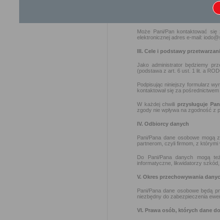
Administratorem Pani/Pana danych
II. Inspektor Ochrony Danych
Może Pani/Pan kontaktować się
elektronicznej adres e-mail: iodo@
III. Cele i podstawy przetwarzan
Jako administrator będziemy pr
(podstawa z art. 6 ust. 1 lit. a RO
Podpisując niniejszy formularz w
kontaktował się za pośrednictwem
W każdej chwili
przysługuje Pa
zgody nie wpływa na zgodność z p
IV. Odbiorcy danych
Pani/Pana dane osobowe mogą zo
partnerom, czyli firmom, z którymi
Do Pani/Pana danych mogą też 
informatyczne, likwidatorzy szkód
V. Okres przechowywania dany
Pani/Pana dane osobowe będą pr
niezbędny do zabezpieczenia ewe
VI. Prawa osób, których dane d