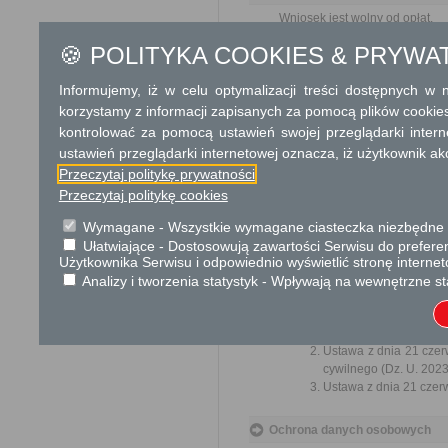
Wniosek jest wolny od opłat.
🍪 POLITYKA COOKIES & PRYWA
Tryb odwoławczy
Brak
Informujemy, iż w celu optymalizacji treści dostępnych w
korzystamy z informacji zapisanych za pomocą plików cookie
Skargi i wnioski
kontrolować za pomocą ustawień swojej przeglądarki inter
ustawień przeglądarki internetowej oznacza, iż użytkownik ak
Przedmiotem skargi może by
Przeczytaj politykę prywatności
ich pracowników, naruszenie p
spraw.
Przeczytaj politykę cookies
Przedmiotem wniosku mogą 
Wymagane - Wszystkie wymagane ciasteczka niezbędne do
usprawnienie pracy i zapobieg
Ułatwiające - Dostosowują zawartości Serwisu do preferen
Organ właściwy dla załatwien
Użytkownika Serwisu i odpowiednio wyświetlić stronę interne
miesiąca.
Analizy i tworzenia statystyk - Wpływają na wewnętrzne st
Podstawa prawna
Ustawa z dnia 23 kwiet
Ustawa z dnia 21 czer
cywilnego (Dz. U. 2023
Ustawa z dnia 21 czer
Ochrona danych osobowych