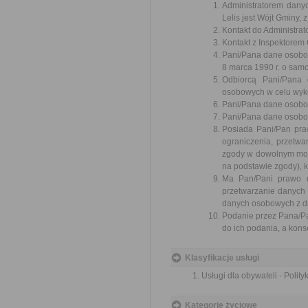
Administratorem dan
Lelis jest Wójt Gminy, 
Kontakt do Administrat
Kontakt z Inspektorem
Pani/Pana dane osobo
8 marca 1990 r. o sam
Odbiorcą Pani/Pana
osobowych w celu wyk
Pani/Pana dane osobow
Pani/Pana dane osobow
Posiada Pani/Pan pra
ograniczenia, przetw
zgody w dowolnym mom
na podstawie zgody), 
Ma Pan/Pani prawo d
przetwarzanie danych
danych osobowych z dn
Podanie przez Pana/P
do ich podania, a kon
Klasyfikacje usługi
Usługi dla obywateli - Polit
Kategorie życiowe