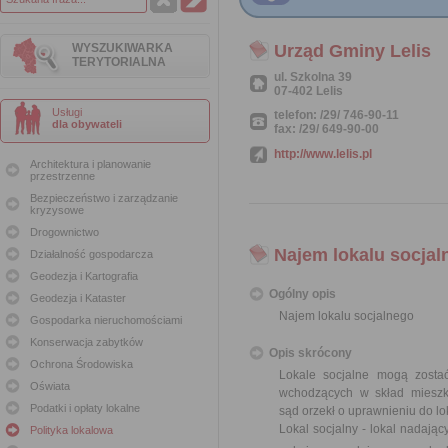
WYSZUKIWARKA
Urząd Gminy Lelis
TERYTORIALNA
ul. Szkolna 39
07-402 Lelis
Usługi
telefon: /29/ 746-90-11
dla obywateli
fax: /29/ 649-90-00
http://www.lelis.pl
Architektura i planowanie
przestrzenne
Bezpieczeństwo i zarządzanie
kryzysowe
Drogownictwo
Najem lokalu socjal
Działalność gospodarcza
Geodezja i Kartografia
Ogólny opis
Geodezja i Kataster
Najem lokalu socjalnego
Gospodarka nieruchomościami
Konserwacja zabytków
Opis skrócony
Ochrona Środowiska
Lokale socjalne mogą zosta
Oświata
wchodzących w skład miesz
Podatki i opłaty lokalne
sąd orzekł o uprawnieniu do lo
Lokal socjalny - lokal nadają
Polityka lokalowa