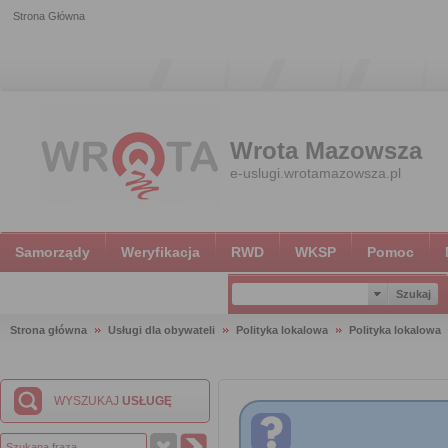
Strona Główna
Wrota Mazowsza
e-uslugi.wrotamazowsza.pl
Samorządy
Weryfikacja
RWD
WKSP
Pomoc
Strona główna
Usługi dla obywateli
Polityka lokalowa
Polityka lokalowa
WYSZUKAJ
USŁUGĘ