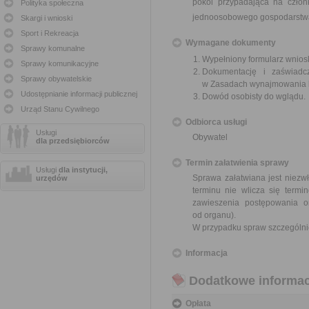
pokoi przypadająca na czło
Polityka społeczna
jednoosobowego gospodarst
Skargi i wnioski
Sport i Rekreacja
Wymagane dokumenty
Sprawy komunalne
Wypełniony formularz wnios
Sprawy komunikacyjne
Dokumentację i zaświadc
Sprawy obywatelskie
w Zasadach wynajmowania l
Udostępnianie informacji publicznej
Dowód osobisty do wglądu.
Urząd Stanu Cywilnego
Odbiorca usługi
Usługi
Obywatel
dla przedsiębiorców
Termin załatwienia sprawy
Usługi
dla instytucji,
Sprawa załatwiana jest niezwł
urzędów
terminu nie wlicza się term
zawieszenia postępowania 
od organu).
W przypadku spraw szczególni
Informacja
Dodatkowe informac
Opłata