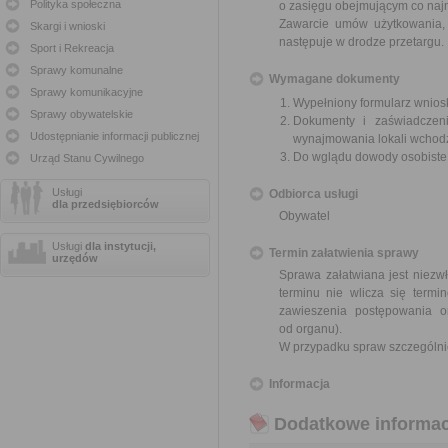
Polityka społeczna
o zasięgu obejmującym co najm
Zawarcie umów użytkowania, 
Skargi i wnioski
następuje w drodze przetargu.
Sport i Rekreacja
Sprawy komunalne
Wymagane dokumenty
Sprawy komunikacyjne
Wypełniony formularz wnios
Sprawy obywatelskie
Dokumenty i zaświadczeni
Udostępnianie informacji publicznej
wynajmowania lokali wchod
Do wglądu dowody osobist
Urząd Stanu Cywilnego
Usługi
Odbiorca usługi
dla przedsiębiorców
Obywatel
Usługi
dla instytucji,
Termin załatwienia sprawy
urzędów
Sprawa załatwiana jest niezwł
terminu nie wlicza się term
zawieszenia postępowania 
od organu).
W przypadku spraw szczególni
Informacja
Dodatkowe informac