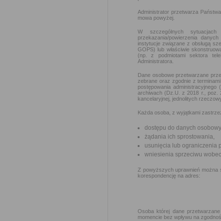
Administrator przetwarza Państwa
mowa powyżej.
W szczególnych sytuacjach
przekazania/powierzenia danych 
instytucje związane z obsługą sz
GOPS) lub właściwie skonstruow
(np. z podmiotami sektora tele
Administratora.
Dane osobowe przetwarzane przez
zebrane oraz zgodnie z terminami
postępowania administracyjnego 
archiwach (Dz.U. z 2018 r., poz.
kancelaryjnej, jednolitych rzeczow
Każda osoba, z wyjątkami zastrze
dostępu do danych osobowyc
żądania ich sprostowania,
usunięcia lub ograniczenia 
wniesienia sprzeciwu wobec
Z powyższych uprawnień można skor
korespondencję na adres:
Osoba której dane przetwarzane
momencie bez wpływu na zgodność 