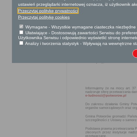
ustawień przeglądarki internetowej oznacza, iż użytkownik ak
Ustawa z dnia 23 kwiet
Przeczytaj politykę prywatności
Ustawa z dnia 21 czer
Przeczytaj politykę cookies
cywilnego (Dz. U. 2023
Wymagane - Wszystkie wymagane ciasteczka niezbędne do
Ochrona danych osobowych
Ułatwiające - Dostosowują zawartości Serwisu do preferen
Użytkownika Serwisu i odpowiednio wyświetlić stronę interne
Klauzula informacyjna RODO
Analizy i tworzenia statystyk - Wpływają na wewnętrzne st
W związku z zapisami art. 13
kwietnia 2016 r. w sprawie ochro
takich danych oraz uchylenia dyr
informujemy, że Administratorem 
Informujemy że na mocy art. 37 
nadzoruje sferę przetwarzania d
e-ludnosci@potworow.pl
Do zakresu działania Gminy Pot
organów samorządowych oraz orga
Gmina Potworów gromadzi Państwa
szczególności z Ustawy o samorząd
Podstawa prawna przetwarzania P
zleconych przez instytucje na
przetwarzane.