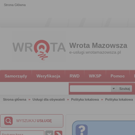
Strona Główna
Wrota Mazowsza
e-uslugi.wrotamazowsza.pl
Samorządy
Weryfikacja
RWD
WKSP
Pomoc
Strona główna
Usługi dla obywateli
Polityka lokalowa
Polityka lokalowa
WYSZUKAJ
USŁUGĘ