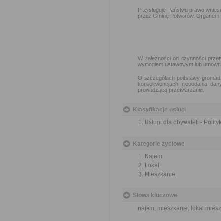
Przysługuje Państwu prawo wnies
przez Gminę Potworów. Organem wł
W zależności od czynności prze
wymogiem ustawowym lub umown
O szczegółach podstawy gromadze
konsekwencjach niepodania dan
prowadzącą przetwarzanie.
Klasyfikacje usługi
Usługi dla obywateli - Polit
Kategorie życiowe
Najem
Lokal
Mieszkanie
Słowa kluczowe
najem, mieszkanie, lokal mies