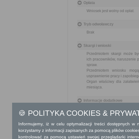
Opłata
Wniosek jest wolny od opłat.
Tryb odwoławczy
Brak
Skargi i wnioski
Przedmiotem skargi może by
ich pracowników, naruszenie p
spraw.
Przedmiotem wniosku mogą 
usprawnienie pracy i zapobieg
Organ właściwy dla załatwien
miesiąca.
Informacje dodatkowe
Umowy użytkowania, najmu lu
🍪 POLITYKA COOKIES & PRYWA
się w drodze bezprzetargowej
publicznego lub użytkownikiem
Informujemy, iż w celu optymalizacji treści dostępnych w
r. o rodzinnych ogrodach działk
korzystamy z informacji zapisanych za pomocą plików cookie
kontrolować za pomocą ustawień swojej przeglądarki inter
Podstawa prawna