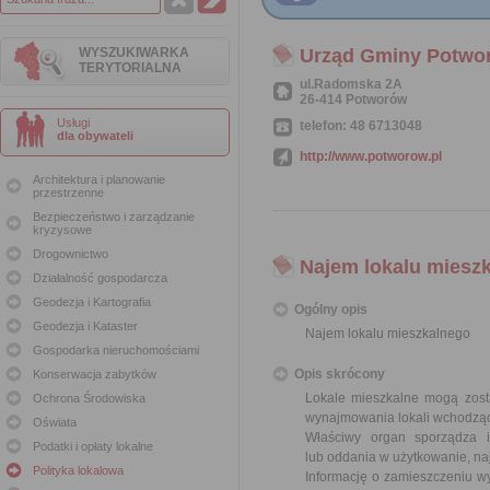
WYSZUKIWARKA
Urząd Gminy Potwo
TERYTORIALNA
ul.Radomska 2A
26-414 Potworów
Usługi
telefon: 48 6713048
dla obywateli
http://www.potworow.pl
Architektura i planowanie
przestrzenne
Bezpieczeństwo i zarządzanie
kryzysowe
Drogownictwo
Najem lokalu miesz
Działalność gospodarcza
Geodezja i Kartografia
Ogólny opis
Geodezja i Kataster
Najem lokalu mieszkalnego
Gospodarka nieruchomościami
Opis skrócony
Konserwacja zabytków
Lokale mieszkalne mogą zost
Ochrona Środowiska
wynajmowania lokali wchodząc
Oświata
Właściwy organ sporządza 
Podatki i opłaty lokalne
lub oddania w użytkowanie, na
Polityka lokalowa
Informację o zamieszczeniu wy