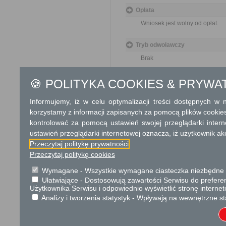
Opłata
Wniosek jest wolny od opłat.
Tryb odwoławczy
Brak
Skargi i wnioski
🍪 POLITYKA COOKIES & PRYWA
Przedmiotem skargi może by
Informujemy, iż w celu optymalizacji treści dostępnych w
ich pracowników, naruszenie p
spraw.
korzystamy z informacji zapisanych za pomocą plików cookie
Przedmiotem wniosku mogą 
kontrolować za pomocą ustawień swojej przeglądarki inter
usprawnienie pracy i zapobieg
ustawień przeglądarki internetowej oznacza, iż użytkownik ak
Organ właściwy dla załatwien
Przeczytaj politykę prywatności
miesiąca.
Przeczytaj politykę cookies
Informacje dodatkowe
Wymagane - Wszystkie wymagane ciasteczka niezbędne do
Ułatwiające - Dostosowują zawartości Serwisu do preferen
Umowy użytkowania, najmu lu
Użytkownika Serwisu i odpowiednio wyświetlić stronę interne
się w drodze bezprzetargowej
Analizy i tworzenia statystyk - Wpływają na wewnętrzne st
publicznego lub użytkownikiem
r. o rodzinnych ogrodach działk