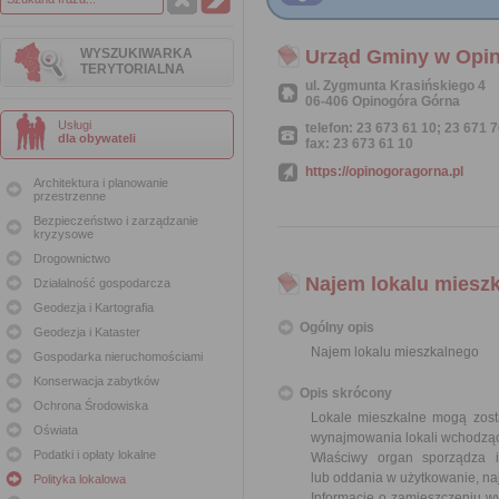
WYSZUKIWARKA
Urząd Gminy w Opin
TERYTORIALNA
ul. Zygmunta Krasińskiego 4
06-406 Opinogóra Górna
Usługi
telefon: 23 673 61 10; 23 671 
dla obywateli
fax: 23 673 61 10
https://opinogoragorna.pl
Architektura i planowanie
przestrzenne
Bezpieczeństwo i zarządzanie
kryzysowe
Drogownictwo
Najem lokalu miesz
Działalność gospodarcza
Geodezja i Kartografia
Ogólny opis
Geodezja i Kataster
Najem lokalu mieszkalnego
Gospodarka nieruchomościami
Konserwacja zabytków
Opis skrócony
Ochrona Środowiska
Lokale mieszkalne mogą zost
Oświata
wynajmowania lokali wchodząc
Podatki i opłaty lokalne
Właściwy organ sporządza 
lub oddania w użytkowanie, na
Polityka lokalowa
Informację o zamieszczeniu wy