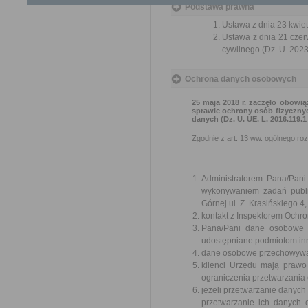
Podstawa prawna
Ustawa z dnia 23 kwiet
Ustawa z dnia 21 czer
cywilnego (Dz. U. 2023
Ochrona danych osobowych
25 maja 2018 r. zaczęło obowią
sprawie ochrony osób fizyczny
danych (Dz. U. UE. L. 2016.119.
Zgodnie z art. 13 ww. ogólnego ro
Administratorem Pana/Pan
wykonywaniem zadań publi
Górnej ul. Z. Krasińskiego
kontakt z Inspektorem Ochr
Pana/Pani dane osobowe b
udostępniane podmiotom in
dane osobowe przechowywane
klienci Urzędu mają prawo
ograniczenia przetwarzania
jeżeli przetwarzanie danych
przetwarzanie ich danych