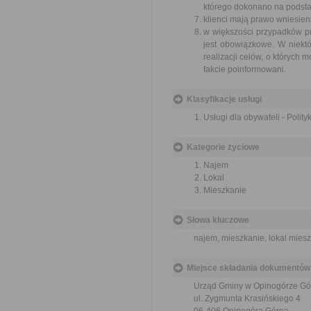
którego dokonano na podstaw
klienci mają prawo wniesie
w większości przypadków p
jest obowiązkowe. W niek
realizacji celów, o których
fakcie poinformowani.
Klasyfikacje usługi
Usługi dla obywateli - Polit
Kategorie życiowe
Najem
Lokal
Mieszkanie
Słowa kluczowe
najem, mieszkanie, lokal mies
Miejsce składania dokumentów
Urząd Gminy w Opinogórze Gó
ul. Zygmunta Krasińskiego 4