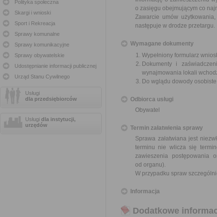
Polityka społeczna
o zasięgu obejmującym co najm
Skargi i wnioski
Zawarcie umów użytkowania, 
Sport i Rekreacja
następuje w drodze przetargu.
Sprawy komunalne
Wymagane dokumenty
Sprawy komunikacyjne
Wypełniony formularz wnios
Sprawy obywatelskie
Dokumenty i zaświadczeni
Udostępnianie informacji publicznej
wynajmowania lokali wchod
Urząd Stanu Cywilnego
Do wglądu dowody osobist
Usługi
dla przedsiębiorców
Odbiorca usługi
Obywatel
Usługi
dla instytucji,
urzędów
Termin załatwienia sprawy
Sprawa załatwiana jest niezwł
terminu nie wlicza się term
zawieszenia postępowania 
od organu).
W przypadku spraw szczególni
Informacja
Dodatkowe informac