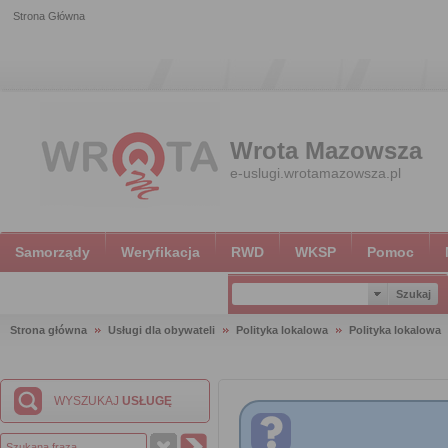
Strona Główna
Wrota Mazowsza
e-uslugi.wrotamazowsza.pl
Samorządy
Weryfikacja
RWD
WKSP
Pomoc
Strona główna
Usługi dla obywateli
Polityka lokalowa
Polityka lokalowa
WYSZUKAJ
USŁUGĘ