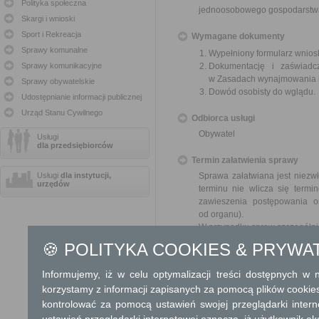
Polityka społeczna
jednoosobowego gospodarst
Skargi i wnioski
Sport i Rekreacja
Wymagane dokumenty
Sprawy komunalne
Wypełniony formularz wnios
Sprawy komunikacyjne
Dokumentację i zaświadc
w Zasadach wynajmowania l
Sprawy obywatelskie
Dowód osobisty do wglądu.
Udostępnianie informacji publicznej
Urząd Stanu Cywilnego
Odbiorca usługi
Obywatel
Usługi
dla przedsiębiorców
Termin załatwienia sprawy
Usługi
dla instytucji,
Sprawa załatwiana jest niezwł
urzędów
terminu nie wlicza się term
zawieszenia postępowania 
od organu).
W przypadku spraw szczególni
🍪 POLITYKA COOKIES & PRYWA
Informacja
Informujemy, iż w celu optymalizacji treści dostępnych w
Dodatkowe informac
korzystamy z informacji zapisanych za pomocą plików cookie
kontrolować za pomocą ustawień swojej przeglądarki inter
Opłata