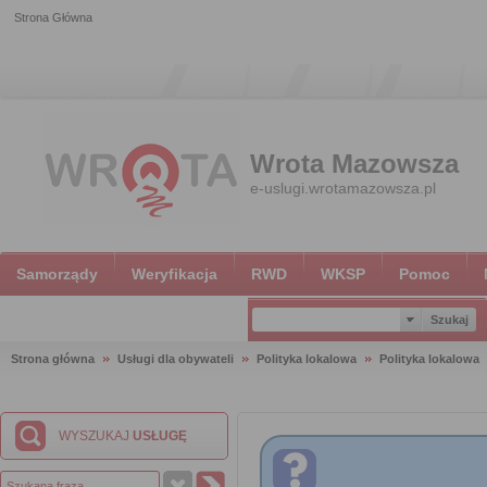
Strona Główna
Wrota Mazowsza
e-uslugi.wrotamazowsza.pl
Samorządy
Weryfikacja
RWD
WKSP
Pomoc
Strona główna
Usługi dla obywateli
Polityka lokalowa
Polityka lokalowa
WYSZUKAJ
USŁUGĘ