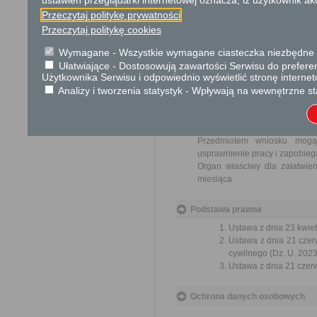
ustawień przeglądarki internetowej oznacza, iż użytkownik ak
Wniosek jest wolny od opłat.
Przeczytaj politykę prywatności
Przeczytaj politykę cookies
Tryb odwoławczy
Wymagane - Wszystkie wymagane ciasteczka niezbędne do
Brak
Ułatwiające - Dostosowują zawartości Serwisu do preferen
Użytkownika Serwisu i odpowiednio wyświetlić stronę interne
Skargi i wnioski
Analizy i tworzenia statystyk - Wpływają na wewnętrzne st
Przedmiotem skargi może by
ich pracowników, naruszenie p
spraw.
Przedmiotem wniosku mogą 
usprawnienie pracy i zapobieg
Organ właściwy dla załatwien
miesiąca.
Podstawa prawna
Ustawa z dnia 23 kwiet
Ustawa z dnia 21 czer
cywilnego (Dz. U. 2023
Ustawa z dnia 21 czer
Ochrona danych osobowych