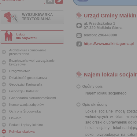
WYSZUKIWARKA
Urząd Gminy Małkin
TERYTORIALNA
ul. Przedszkolna 1
07-320 Małkinia Górna
Usługi
telefon: 296448000
dla obywateli
https://www.malkiniagorna.pl
Architektura i planowanie
przestrzenne
Bezpieczeństwo i zarządzanie
kryzysowe
Drogownictwo
Najem lokalu socjal
Działalność gospodarcza
Geodezja i Kartografia
Ogólny opis
Geodezja i Kataster
Najem lokalu socjalnego
Gospodarka nieruchomościami
Opis skrócony
Konserwacja zabytków
Lokale socjalne mogą zosta
Ochrona Środowiska
wchodzących w skład miesz
Oświata
sąd orzekł o uprawnieniu do lo
Podatki i opłaty lokalne
Lokal socjalny - lokal nadają
Polityka lokalowa
pokoi przypadająca na czło