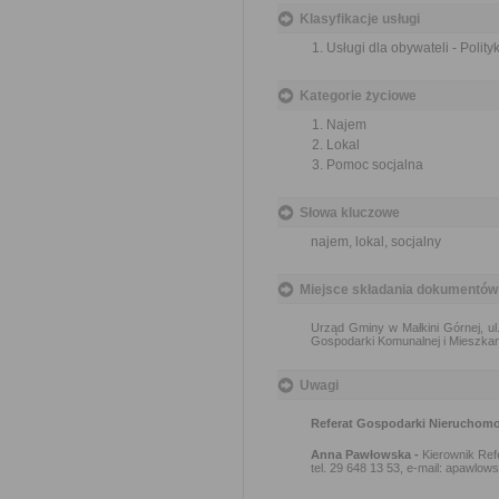
Klasyfikacje usługi
Usługi dla obywateli - Polit
Kategorie życiowe
Najem
Lokal
Pomoc socjalna
Słowa kluczowe
najem, lokal, socjalny
Miejsce składania dokumentów
Urząd Gminy w Małkini Górnej, ul
Gospodarki Komunalnej i Mieszkan
Uwagi
Referat Gospodarki Nieruchomo
Anna Pawłowska -
Kierownik Ref
tel. 29 648 13 53, e-mail: apawlow