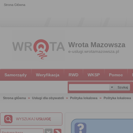
Strona Główna
Wrota Mazowsza
e-uslugi.wrotamazowsza.pl
Samorządy
Weryfikacja
RWD
WKSP
Pomoc
Strona główna
Usługi dla obywateli
Polityka lokalowa
Polityka lokalowa
WYSZUKAJ
USŁUGĘ