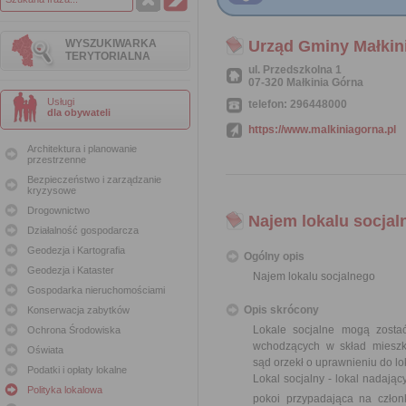
WYSZUKIWARKA
Urząd Gminy Małkin
TERYTORIALNA
ul. Przedszkolna 1
07-320 Małkinia Górna
Usługi
telefon: 296448000
dla obywateli
https://www.malkiniagorna.pl
Architektura i planowanie
przestrzenne
Bezpieczeństwo i zarządzanie
kryzysowe
Drogownictwo
Najem lokalu socjal
Działalność gospodarcza
Geodezja i Kartografia
Ogólny opis
Geodezja i Kataster
Najem lokalu socjalnego
Gospodarka nieruchomościami
Opis skrócony
Konserwacja zabytków
Lokale socjalne mogą zosta
Ochrona Środowiska
wchodzących w skład miesz
Oświata
sąd orzekł o uprawnieniu do lo
Podatki i opłaty lokalne
Lokal socjalny - lokal nadają
Polityka lokalowa
pokoi przypadająca na czło