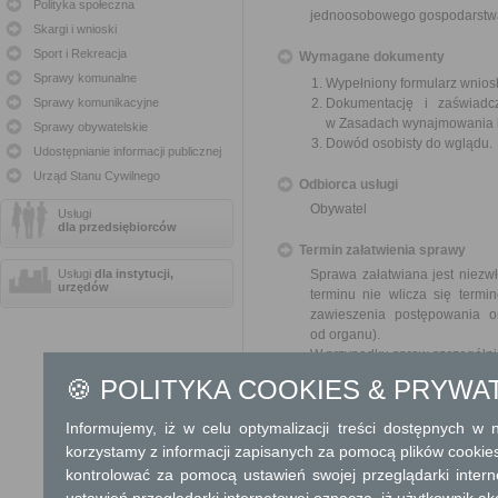
Polityka społeczna
jednoosobowego gospodarst
Skargi i wnioski
Sport i Rekreacja
Wymagane dokumenty
Sprawy komunalne
Wypełniony formularz wnios
Sprawy komunikacyjne
Dokumentację i zaświadc
w Zasadach wynajmowania l
Sprawy obywatelskie
Dowód osobisty do wglądu.
Udostępnianie informacji publicznej
Urząd Stanu Cywilnego
Odbiorca usługi
Obywatel
Usługi
dla przedsiębiorców
Termin załatwienia sprawy
Usługi
dla instytucji,
Sprawa załatwiana jest niezwł
urzędów
terminu nie wlicza się term
zawieszenia postępowania 
od organu).
W przypadku spraw szczególni
🍪 POLITYKA COOKIES & PRYWA
Informacja
Informujemy, iż w celu optymalizacji treści dostępnych w
Dodatkowe informac
korzystamy z informacji zapisanych za pomocą plików cookie
kontrolować za pomocą ustawień swojej przeglądarki inter
Opłata