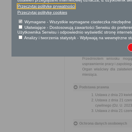
ustawień przeglądarki internetowej oznacza, iż użytkownik ak
Wniosek jest wolny od opłat.
Przeczytaj politykę prywatności
Przeczytaj politykę cookies
Tryb odwoławczy
Wymagane - Wszystkie wymagane ciasteczka niezbędne do
Brak
Ułatwiające - Dostosowują zawartości Serwisu do preferen
Użytkownika Serwisu i odpowiednio wyświetlić stronę interne
Skargi i wnioski
Analizy i tworzenia statystyk - Wpływają na wewnętrzne st
Przedmiotem skargi może by
ich pracowników, naruszenie p
spraw.
Przedmiotem wniosku mogą 
usprawnienie pracy i zapobieg
Organ właściwy dla załatwien
miesiąca.
Podstawa prawna
Ustawa z dnia 23 kwiet
Ustawa z dnia 21 czer
cywilnego (Dz. U. 2023
Ustawa z dnia 21 czer
Ochrona danych osobowych