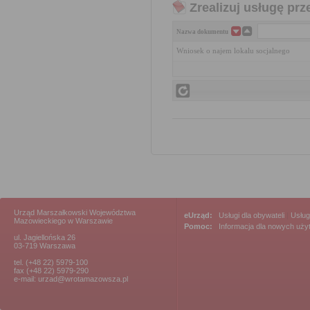
Zrealizuj usługę prz
Nazwa dokumentu
Wniosek o najem lokalu socjalnego
Urząd Marszałkowski Województwa
eUrząd:
Usługi dla obywateli
|
Usług
Mazowieckiego w Warszawie
Pomoc:
Informacja dla nowych uż
ul. Jagiellońska 26
03-719 Warszawa
tel. (+48 22) 5979-100
fax (+48 22) 5979-290
e-mail: urzad@wrotamazowsza.pl