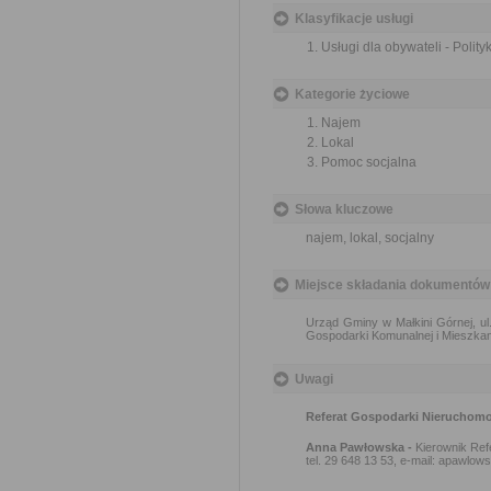
Klasyfikacje usługi
Usługi dla obywateli - Polit
Kategorie życiowe
Najem
Lokal
Pomoc socjalna
Słowa kluczowe
najem, lokal, socjalny
Miejsce składania dokumentów
Urząd Gminy w Małkini Górnej, ul
Gospodarki Komunalnej i Mieszkan
Uwagi
Referat Gospodarki Nieruchomo
Anna Pawłowska -
Kierownik Ref
tel. 29 648 13 53, e-mail: apawlow