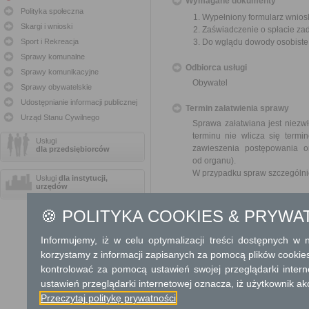
Wymagane dokumenty
Polityka społeczna
Wypełniony formularz wnios
Skargi i wnioski
Zaświadczenie o spłacie za
Sport i Rekreacja
Do wglądu dowody osobiste
Sprawy komunalne
Odbiorca usługi
Sprawy komunikacyjne
Obywatel
Sprawy obywatelskie
Udostępnianie informacji publicznej
Termin załatwienia sprawy
Urząd Stanu Cywilnego
Sprawa załatwiana jest niezwł
terminu nie wlicza się term
Usługi
zawieszenia postępowania 
dla przedsiębiorców
od organu).
W przypadku spraw szczególni
Usługi
dla instytucji,
urzędów
Informacja
🍪 POLITYKA COOKIES & PRYWA
Dodatkowe informac
Informujemy, iż w celu optymalizacji treści dostępnych w
Opłata
korzystamy z informacji zapisanych za pomocą plików cookie
Wniosek jest wolny od opłat.
kontrolować za pomocą ustawień swojej przeglądarki inter
ustawień przeglądarki internetowej oznacza, iż użytkownik ak
Tryb odwoławczy
Przeczytaj politykę prywatności