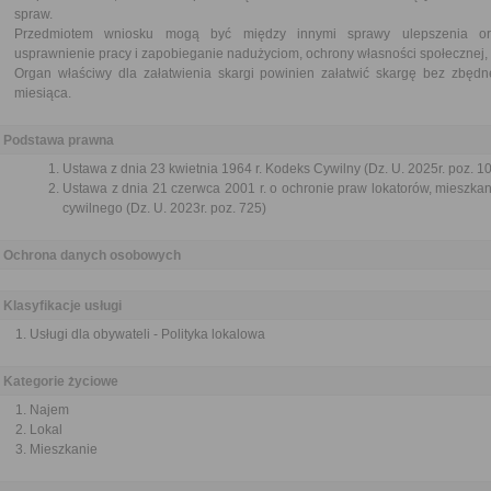
spraw.
Przedmiotem wniosku mogą być między innymi sprawy ulepszenia orga
usprawnienie pracy i zapobieganie nadużyciom, ochrony własności społecznej, 
Organ właściwy dla załatwienia skargi powinien załatwić skargę bez zbędne
miesiąca.
Podstawa prawna
Ustawa z dnia 23 kwietnia 1964 r. Kodeks Cywilny (Dz. U. 2025r. poz. 1
Ustawa z dnia 21 czerwca 2001 r. o ochronie praw lokatorów, mieszk
cywilnego (Dz. U. 2023r. poz. 725)
Ochrona danych osobowych
Klasyfikacje usługi
Usługi dla obywateli - Polityka lokalowa
Kategorie życiowe
Najem
Lokal
Mieszkanie