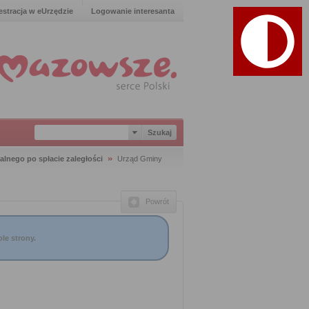
estracja w eUrzędzie
Logowanie interesanta
lnego po spłacie zaległości
Urząd Gminy
Powrót
le strony.