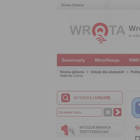
Strona Główna
Wr
e-usl
Samorządy
Weryfikacja
RWD
Strona główna
Usługi dla obywateli
Polit
Małkinia Górna
WYSZUKAJ
USŁUGĘ
WYSZUKIWARKA
TERYTORIALNA