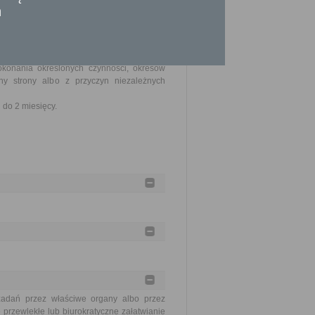
n
nia złożenia kompletnego wniosku (do tego
okonania określonych czynności, okresów
y strony albo z przyczyn niezależnych
do 2 miesięcy.
zadań przez właściwe organy albo przez
 przewlekłe lub biurokratyczne załatwianie