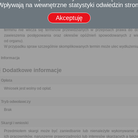
- Wpływają na wewnętrzne statystyki odwiedzin stro
Obywatel
Akceptuję
Termin załatwienia sprawy
Sprawa załatwiana jest niezwłocznie, nie później niż w ciągu miesiąca od d
terminu nie wlicza się terminów przewidzianych w przepisach prawa do d
zawieszenia postępowania oraz okresów opóźnień spowodowanych z win
od organu).
W przypadku spraw szczególnie skomplikowanych termin może ulec wydłużeniu 
Informacja
Dodatkowe informacje
Opłata
Wniosek jest wolny od opłat.
Tryb odwoławczy
Brak
Skargi i wnioski
Przedmiotem skargi może być zaniedbanie lub nienależyte wykonywanie 
ich pracowników, naruszenie praworządności lub interesów skarżących a także