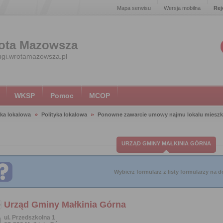
Mapa serwisu
Wersja mobilna
Rej
ota Mazowsza
ugi.wrotamazowsza.pl
WKSP
Pomoc
MCOP
yka lokalowa
Polityka lokalowa
Ponowne zawarcie umowy najmu lokalu mieszka
URZĄD GMINY MAŁKINIA GÓRNA
Wybierz formularz z listy formularzy na do
Urząd Gminy Małkinia Górna
ul. Przedszkolna 1