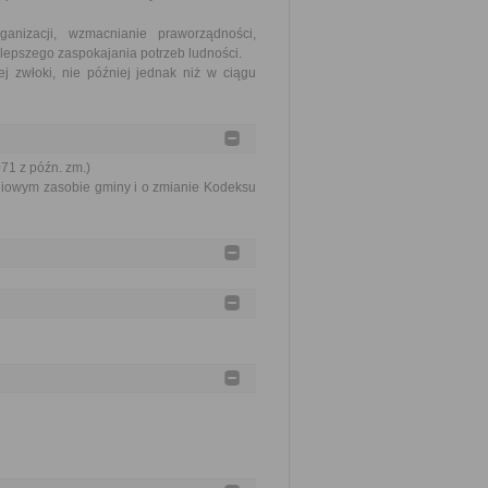
nizacji, wzmacnianie praworządności,
lepszego zaspokajania potrzeb ludności.
j zwłoki, nie później jednak niż w ciągu
071 z późn. zm.)
aniowym zasobie gminy i o zmianie Kodeksu