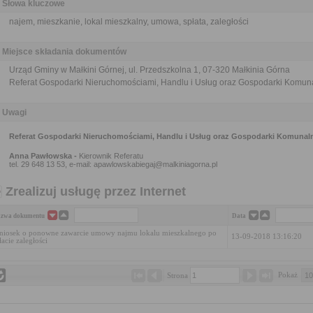
Słowa kluczowe
najem, mieszkanie, lokal mieszkalny, umowa, spłata, zaległości
Miejsce składania dokumentów
Urząd Gminy w Małkini Górnej, ul. Przedszkolna 1, 07-320 Małkinia Górna
Referat Gospodarki Nieruchomościami, Handlu i Usług oraz Gospodarki Komuna
Uwagi
Referat Gospodarki Nieruchomościami, Handlu i Usług oraz Gospodarki Komunaln
Anna Pawłowska -
Kierownik Referatu
tel. 29 648 13 53, e-mail: apawlowskabiegaj@malkiniagorna.pl
Zrealizuj usługę przez Internet
zwa dokumentu
Data
iosek o ponowne zawarcie umowy najmu lokalu mieszkalnego po
13-09-2018 13:16:20
łacie zaległości
Pokaż 
Strona 