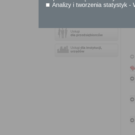
Sprawy komunikacyjne
Analizy i tworzenia statystyk 
Sprawy obywatelskie
Udostępnianie informacji publicznej
Urząd Stanu Cywilnego
Usługi
dla przedsiębiorców
Usługi
dla instytucji,
urzędów