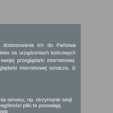
o po spłacie zaległości
 i dostosowania ich do Państwa
okies na urządzeniach końcowych
ojej przeglądarki internetowej.
ądarki internetowej oznacza, iż
niowego zasobu gminy z powodu zadłużenia
warta umowa najmu na czas nieoznaczony
płaty zadłużenia.
 serwisu, np. utrzymanie sesji
gólności pliki te pozwalają
tową