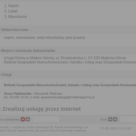
Najem
Lokal
Mieszkanie
Słowa kluczowe
najem, mieszkanie, lokal mieszkalny, tytuł prawny
Miejsce składania dokumentów
Urząd Gminy w Małkini Górnej, ul. Przedszkolna 1, 07-320 Małkinia Górna
Referat Gospodarki Nieruchomościami, Handlu i Usług oraz Gospodarki Komuna
Uwagi
Referat Gospodarki Nieruchomościami, Handlu i Usług oraz Gospodarki Komunaln
Anna Pawłowska -
Kierownik Referatu
tel. 29 648 13 53, e-mail: apawlowskabiegaj@malkiniagorna.pl
Zrealizuj usługę przez Internet
zwa dokumentu
Data
iosek o regulację tytułu prawnego do lokalu mieszkalnego po
13-09-2018 13:16:29
ierci lub po opuszczeniu go przez dotychczasowego najemcę