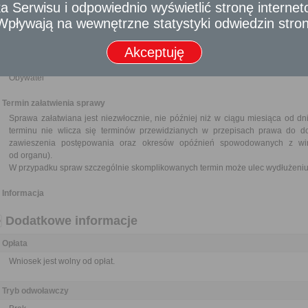
Dokumenty potwierdzające pokrewieństwo z dotychczasowym najemcą lokalu 
 Serwisu i odpowiednio wyświetlić stronę interne
Oświadczenie wnioskodawcy o wspólnym zamieszkiwaniu z najemcą
- Wpływają na wewnętrzne statystyki odwiedzin stro
gospodarstwa domowego do chwili śmierci najemcy lub do dnia opuszczenia 
Do wglądu: dowody osobiste.
Akceptuję
Odbiorca usługi
Obywatel
Termin załatwienia sprawy
Sprawa załatwiana jest niezwłocznie, nie później niż w ciągu miesiąca od d
terminu nie wlicza się terminów przewidzianych w przepisach prawa do d
zawieszenia postępowania oraz okresów opóźnień spowodowanych z win
od organu).
W przypadku spraw szczególnie skomplikowanych termin może ulec wydłużeniu 
Informacja
Dodatkowe informacje
Opłata
Wniosek jest wolny od opłat.
Tryb odwoławczy