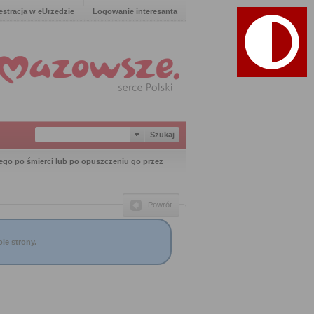
estracja w eUrzędzie
Logowanie interesanta
ego po śmierci lub po opuszczeniu go przez
Powrót
le strony.