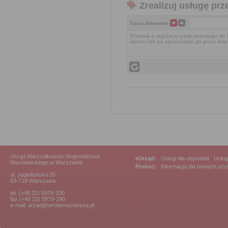
Zrealizuj usługę prz
Nazwa dokumentu
Wniosek o regulację tytułu prawnego do 
śmierci lub po opuszczeniu go przez do
Urząd Marszałkowski Województwa
eUrząd:
Usługi dla obywateli
|
Usług
Mazowieckiego w Warszawie
Pomoc:
Informacja dla nowych uż
ul. Jagiellońska 26
03-719 Warszawa
tel. (+48 22) 5979-100
fax (+48 22) 5979-290
e-mail: urzad@wrotamazowsza.pl