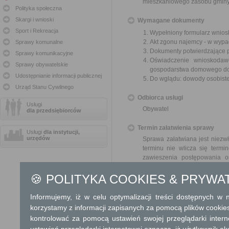
mieszkaniowego zasobu gminy
Polityka społeczna
Skargi i wnioski
Wymagane dokumenty
Sport i Rekreacja
Wypełniony formularz wnios
Akt zgonu najemcy - w wypad
Sprawy komunalne
Dokumenty potwierdzające p
Sprawy komunikacyjne
Oświadczenie wnioskoda
Sprawy obywatelskie
gospodarstwa domowego do c
Udostępnianie informacji publicznej
Do wglądu: dowody osobiste
Urząd Stanu Cywilnego
Odbiorca usługi
Usługi
Obywatel
dla przedsiębiorców
Termin załatwienia sprawy
Usługi
dla instytucji,
urzędów
Sprawa załatwiana jest niezwł
terminu nie wlicza się term
zawieszenia postępowania 
od organu).
W przypadku spraw szczególni
🍪 POLITYKA COOKIES & PRYWA
Informacja
Informujemy, iż w celu optymalizacji treści dostępnych w
korzystamy z informacji zapisanych za pomocą plików cookie
Dodatkowe informac
kontrolować za pomocą ustawień swojej przeglądarki inter