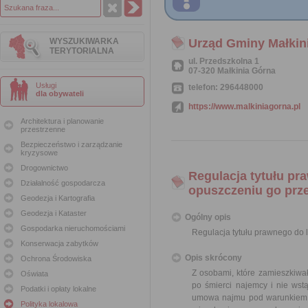
WYSZUKIWARKA
Urząd Gminy Małkin
TERYTORIALNA
ul. Przedszkolna 1
07-320 Małkinia Górna
Usługi
telefon: 296448000
dla obywateli
https://www.malkiniagorna.pl
Architektura i planowanie
przestrzenne
Bezpieczeństwo i zarządzanie
kryzysowe
Drogownictwo
Regulacja tytułu pr
Działalność gospodarcza
opuszczeniu go prz
Geodezja i Kartografia
Geodezja i Kataster
Ogólny opis
Gospodarka nieruchomościami
Regulacja tytułu prawnego do
Konserwacja zabytków
Opis skrócony
Ochrona Środowiska
Z osobami, które zamieszkiwał
Oświata
po śmierci najemcy i nie ws
Podatki i opłaty lokalne
umowa najmu pod warunkiem s
Polityka lokalowa