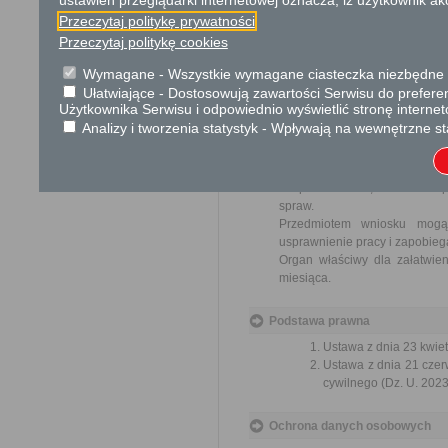
ustawień przeglądarki internetowej oznacza, iż użytkownik ak
Opłata
Przeczytaj politykę prywatności
Wniosek jest wolny od opłat.
Przeczytaj politykę cookies
Wymagane - Wszystkie wymagane ciasteczka niezbędne do
Tryb odwoławczy
Ułatwiające - Dostosowują zawartości Serwisu do preferen
Brak
Użytkownika Serwisu i odpowiednio wyświetlić stronę interne
Analizy i tworzenia statystyk - Wpływają na wewnętrzne st
Skargi i wnioski
Przedmiotem skargi może by
ich pracowników, naruszenie p
spraw.
Przedmiotem wniosku mogą 
usprawnienie pracy i zapobieg
Organ właściwy dla załatwien
miesiąca.
Podstawa prawna
Ustawa z dnia 23 kwiet
Ustawa z dnia 21 czer
cywilnego (Dz. U. 2023
Ochrona danych osobowych