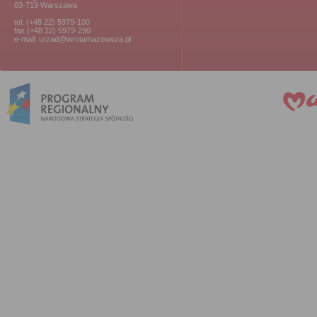
03-719 Warszawa
tel. (+48 22) 5979-100
fax (+48 22) 5979-290
e-mail: urzad@wrotamazowsza.pl