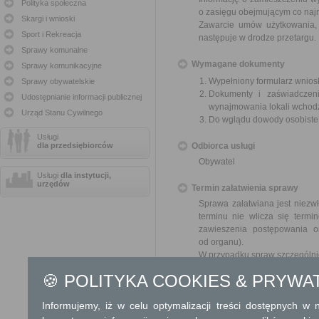
Polityka społeczna
o zasięgu obejmującym co najm
Skargi i wnioski
Zawarcie umów użytkowania, 
Sport i Rekreacja
następuje w drodze przetargu.
Sprawy komunalne
Wymagane dokumenty
Sprawy komunikacyjne
Wypełniony formularz wnios
Sprawy obywatelskie
Dokumenty i zaświadczeni
Udostępnianie informacji publicznej
wynajmowania lokali wchod
Urząd Stanu Cywilnego
Do wglądu dowody osobist
Usługi
dla przedsiębiorców
Odbiorca usługi
Obywatel
Usługi
dla instytucji,
urzędów
Termin załatwienia sprawy
Sprawa załatwiana jest niezwł
terminu nie wlicza się term
zawieszenia postępowania 
od organu).
W przypadku spraw szczególni
🍪 POLITYKA COOKIES & PRYWA
Informacja
Informujemy, iż w celu optymalizacji treści dostępnych w
Dodatkowe informac