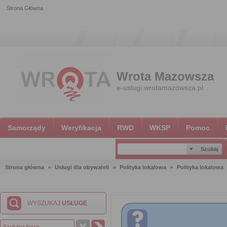
Strona Główna
Wrota Mazowsza
e-uslugi.wrotamazowsza.pl
Samorządy
Weryfikacja
RWD
WKSP
Pomoc
Strona główna
Usługi dla obywateli
Polityka lokalowa
Polityka lokalowa
WYSZUKAJ
USŁUGĘ