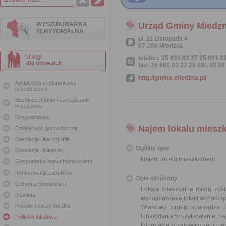
WYSZUKIWARKA
Urząd Gminy Miedz
TERYTORIALNA
pl. 11 Listopada 4
07-106 Miedzna
Usługi
telefon: 25 691 83 27 25 691 8
dla obywateli
fax: 25 691 83 27 25 691 83 28
http://gmina-miedzna.pl/
Architektura i planowanie
przestrzenne
Bezpieczeństwo i zarządzanie
kryzysowe
Drogownictwo
Najem lokalu miesz
Działalność gospodarcza
Geodezja i Kartografia
Ogólny opis
Geodezja i Kataster
Najem lokalu mieszkalnego
Gospodarka nieruchomościami
Konserwacja zabytków
Opis skrócony
Ochrona Środowiska
Lokale mieszkalne mogą zost
Oświata
wynajmowania lokali wchodząc
Podatki i opłaty lokalne
Właściwy organ sporządza 
lub oddania w użytkowanie, na
Polityka lokalowa
Informację o zamieszczeniu wy