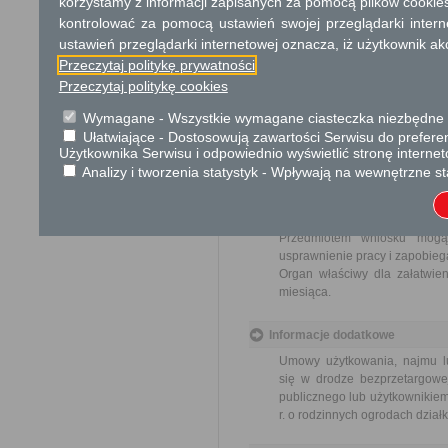
korzystamy z informacji zapisanych za pomocą plików cookie
Opłata
kontrolować za pomocą ustawień swojej przeglądarki inter
ustawień przeglądarki internetowej oznacza, iż użytkownik ak
Wniosek jest wolny od opłat.
Przeczytaj politykę prywatności
Przeczytaj politykę cookies
Tryb odwoławczy
Brak
Wymagane - Wszystkie wymagane ciasteczka niezbędne do
Ułatwiające - Dostosowują zawartości Serwisu do preferen
Użytkownika Serwisu i odpowiednio wyświetlić stronę interne
Skargi i wnioski
Analizy i tworzenia statystyk - Wpływają na wewnętrzne st
Przedmiotem skargi może by
ich pracowników, naruszenie p
spraw.
Przedmiotem wniosku mogą 
usprawnienie pracy i zapobieg
Organ właściwy dla załatwien
miesiąca.
Informacje dodatkowe
Umowy użytkowania, najmu lu
się w drodze bezprzetargowej
publicznego lub użytkownikiem
r. o rodzinnych ogrodach działk