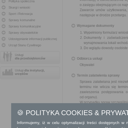
Polityka społeczna
o zasięgu obejmującym co najm
Skargi i wnioski
Zawarcie umów użytkowania, 
Sport i Rekreacja
następuje w drodze przetargu.
Sprawy komunalne
Wymagane dokumenty
Sprawy komunikacyjne
Wypełniony formularz wnios
Sprawy obywatelskie
Dokumenty i zaświadczeni
Udostępnianie informacji publicznej
wynajmowania lokali wchod
Urząd Stanu Cywilnego
Do wglądu dowody osobist
Usługi
dla przedsiębiorców
Odbiorca usługi
Obywatel
Usługi
dla instytucji,
urzędów
Termin załatwienia sprawy
Sprawa załatwiana jest niezwł
terminu nie wlicza się term
zawieszenia postępowania 
od organu).
W przypadku spraw szczególni
🍪 POLITYKA COOKIES & PRYWA
Informacja
Informujemy, iż w celu optymalizacji treści dostępnych w
Dodatkowe informac