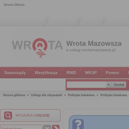
Strona Główna
Wrota Mazowsza
e-uslugi.wrotamazowsza.pl
Samorządy
Weryfikacja
RWD
WKSP
Pomoc
Strona główna
Usługi dla obywateli
Polityka lokalowa
Polityka lokalowa
WYSZUKAJ
USŁUGĘ