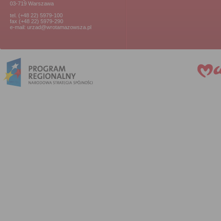
03-719 Warszawa
tel. (+48 22) 5979-100
fax (+48 22) 5979-290
e-mail: urzad@wrotamazowsza.pl