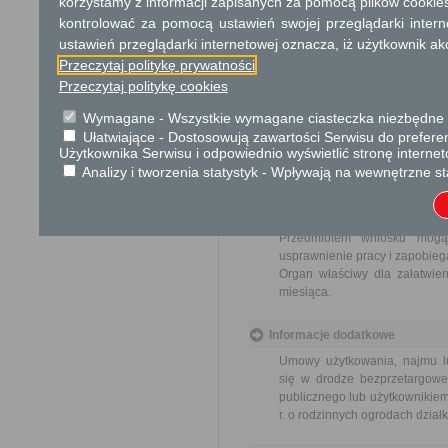
korzystamy z informacji zapisanych za pomocą plików cookie
Opłata
kontrolować za pomocą ustawień swojej przeglądarki inter
ustawień przeglądarki internetowej oznacza, iż użytkownik ak
Wniosek jest wolny od opłat.
Przeczytaj politykę prywatności
Przeczytaj politykę cookies
Tryb odwoławczy
Brak
Wymagane - Wszystkie wymagane ciasteczka niezbędne do
Ułatwiające - Dostosowują zawartości Serwisu do preferen
Użytkownika Serwisu i odpowiednio wyświetlić stronę interne
Skargi i wnioski
Analizy i tworzenia statystyk - Wpływają na wewnętrzne st
Przedmiotem skargi może by
ich pracowników, naruszenie p
spraw.
Przedmiotem wniosku mogą 
usprawnienie pracy i zapobieg
Organ właściwy dla załatwien
miesiąca.
Informacje dodatkowe
Umowy użytkowania, najmu lu
się w drodze bezprzetargowej
publicznego lub użytkownikiem
r. o rodzinnych ogrodach działk