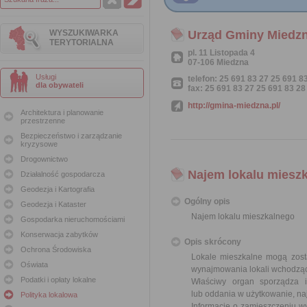
WYSZUKIWARKA
Urząd Gminy Miedz
TERYTORIALNA
pl. 11 Listopada 4
07-106 Miedzna
Usługi
telefon: 25 691 83 27 25 691 8
dla obywateli
fax: 25 691 83 27 25 691 83 28
http://gmina-miedzna.pl/
Architektura i planowanie
przestrzenne
Bezpieczeństwo i zarządzanie
kryzysowe
Drogownictwo
Najem lokalu miesz
Działalność gospodarcza
Geodezja i Kartografia
Ogólny opis
Geodezja i Kataster
Najem lokalu mieszkalnego
Gospodarka nieruchomościami
Konserwacja zabytków
Opis skrócony
Ochrona Środowiska
Lokale mieszkalne mogą zost
Oświata
wynajmowania lokali wchodząc
Podatki i opłaty lokalne
Właściwy organ sporządza 
lub oddania w użytkowanie, na
Polityka lokalowa
Informację o zamieszczeniu wy