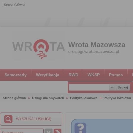
Strona Główna
Wrota Mazowsza
e-uslugi.wrotamazowsza.pl
Samorządy
Weryfikacja
RWD
WKSP
Pomoc
Strona główna
Usługi dla obywateli
Polityka lokalowa
Polityka lokalowa
WYSZUKAJ
USŁUGĘ