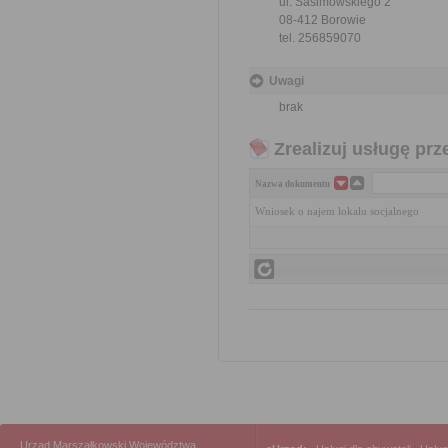
ul. Sasimowskiego 2
08-412 Borowie
tel. 256859070
Uwagi
brak
Zrealizuj usługę prz
Nazwa dokumentu
Wniosek o najem lokalu socjalnego
Urząd Marszałkowski Województwa