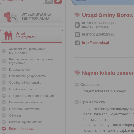
WYSZUKIWARKA
Urząd Gminy Borow
TERYTORIALNA
ul. Sasimowskiego 2
08-412 Borowie
Usługi
telefon: 256859070
dla obywateli
http://borowie.pl
Architektura i planowanie
przestrzenne
Bezpieczeństwo i zarządzanie
kryzysowe
Drogownictwo
Najem lokalu zamie
Działalność gospodarcza
Geodezja i Kartografia
Ogólny opis
Geodezja i Kataster
Najem lokalu zamiennego
Gospodarka nieruchomościami
Opis skrócony
Konserwacja zabytków
Lokal zamienny wchodzący w 
Ochrona Środowiska
bądź lokalach wyłączonych 
Oświata
budowlanego.
Podatki i opłaty lokalne
Lokal zamienny - lokal znajdu
Polityka lokalowa
w co najmniej takie urządzeni