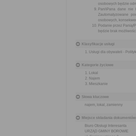
osobowych będzie odmo
Pani\Pana dane nie 
Zautomatyzowane po
osobowych, konsekwenc
Podanie przez Panią/
będzie brak możliwości 
Klasyfikacje usługi
Usługi dla obywateli - Polit
Kategorie życiowe
Lokal
Najem
Mieszkanie
Słowa kluczowe
najem, lokal, zamienny
Miejsce składania dokumentów
Biuro Obsługi Interesanta
URZĄD GMINY BOROWIE