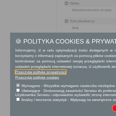
Opłata
Wniosek jest wolny od opłat.
Tryb odwoławczy
Brak
Skargi i wnioski
🍪 POLITYKA COOKIES & PRYWA
Przedmiotem skargi może by
Informujemy, iż w celu optymalizacji treści dostępnych w
ich pracowników, naruszenie p
spraw.
korzystamy z informacji zapisanych za pomocą plików cookie
Przedmiotem wniosku mogą 
kontrolować za pomocą ustawień swojej przeglądarki inter
usprawnienie pracy i zapobieg
ustawień przeglądarki internetowej oznacza, iż użytkownik ak
Organ właściwy dla załatwien
Przeczytaj politykę prywatności
miesiąca.
Przeczytaj politykę cookies
Podstawa prawna
Wymagane - Wszystkie wymagane ciasteczka niezbędne do
Ułatwiające - Dostosowują zawartości Serwisu do preferen
Ustawa z dnia 23 kwiet
Użytkownika Serwisu i odpowiednio wyświetlić stronę interne
Ustawa z dnia 21 czer
Analizy i tworzenia statystyk - Wpływają na wewnętrzne st
cywilnego (Dz. U. 2023
Ochrona danych osobowych