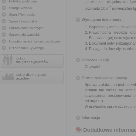
Polityka społeczna
jak w lokalu dotychczas uży
2
Skargi i wnioski
przypada 10 m
powierzchni ł
Sport i Rekreacja
Wymagane dokumenty
Sprawy komunalne
Wypełniony formularz wnios
Sprawy komunikacyjne
Prawomocna decyzja orga
Sprawy obywatelskie
Budowlanego) nakazująca opr
Udostępnianie informacji publicznej
Dokument potwierdzający ty
Urząd Stanu Cywilnego
Do wglądu dowody osobiste
Usługi
Odbiorca usługi
dla przedsiębiorców
Obywatel
Usługi
dla instytucji,
Termin załatwienia sprawy
urzędów
Sprawa załatwiana jest niezwł
terminu nie wlicza się term
zawieszenia postępowania 
od organu).
W przypadku spraw szczególni
Informacja
Dodatkowe informac