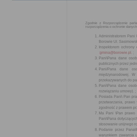
Zgodnie z Rozporządzenie parla
rozporządzenia o ochronie danych 
Administratorem Pani 
Borowie Ul. Sasimowsk
Inspektorem ochrony 
:
gmina@borowie.pl
. ;
Pani\Pana dane osob
publicznych przez jedn
Pani/Pana dane oso
międzynarodowej. W
przekazywanych do pań
Pani\Pana dane osobo
rozwiązaniu umowy). ;
Posiada Pani\ Pan pra
przetwarzania, prawo
zgodność z prawem prz
Ma Pani \Pan prawo 
Pani\Pana dotyczących
stosowanie unijnego r
Podanie przez Pana
warunkiem zawarcia 