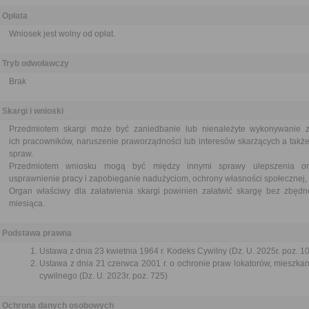
Opłata
Wniosek jest wolny od opłat.
Tryb odwoławczy
Brak
Skargi i wnioski
Przedmiotem skargi może być zaniedbanie lub nienależyte wykonywanie 
ich pracowników, naruszenie praworządności lub interesów skarżących a także
spraw.
Przedmiotem wniosku mogą być między innymi sprawy ulepszenia orga
usprawnienie pracy i zapobieganie nadużyciom, ochrony własności społecznej, 
Organ właściwy dla załatwienia skargi powinien załatwić skargę bez zbędne
miesiąca.
Podstawa prawna
Ustawa z dnia 23 kwietnia 1964 r. Kodeks Cywilny (Dz. U. 2025r. poz. 1
Ustawa z dnia 21 czerwca 2001 r. o ochronie praw lokatorów, mieszk
cywilnego (Dz. U. 2023r. poz. 725)
Ochrona danych osobowych