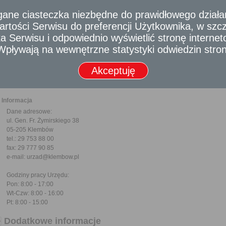
Odbiorca usługi
e ciasteczka niezbędne do prawidłowego działania
Obywatel
rtości Serwisu do preferencji Użytkownika, w szcze
Termin załatwienia sprawy
 Serwisu i odpowiednio wyświetlić stronę interne
Sprawa załatwiana jest niezwłocznie, nie później niż w ciągu miesiąca od d
- Wpływają na wewnętrzne statystyki odwiedzin stro
terminu nie wlicza się terminów przewidzianych w przepisach prawa do d
zawieszenia postępowania oraz okresów opóźnień spowodowanych z win
Akceptuję
od organu).
W przypadku spraw szczególnie skomplikowanych termin może ulec wydłużeniu 
Informacja
Dane adresowe:
ul. Gen. Fr. Żymirskiego 38
05-205 Klembów
tel.: 29 753 88 00
fax: 29 777 90 85
e-mail: urzad@klembow.pl
Godziny pracy Urzędu:
Pon: 8:00 - 17:00
Wt-Czw: 8:00 - 16:00
Pt: 8:00 - 15:00
Dodatkowe informacje