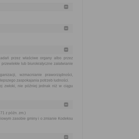
zadań przez właściwe organy albo przez
 przewlekłe lub biurokratyczne załatwianie
nizacji, wzmacnianie praworządności,
lepszego zaspokajania potrzeb ludności.
j zwłoki, nie później jednak niż w ciągu
071 z późn. zm.)
aniowym zasobie gminy i o zmianie Kodeksu