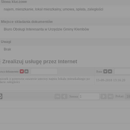
Słowa kluczowe
najem, mieszkanie, lokal mieszkalny, umowa, spłata, zaległości
Miejsce składania dokumentów
Biuro Obsługi Interesanta w Urzędzie Gminy Klembów
Uwagi
Brak
Zrealizuj usługę przez Internet
zwa dokumentu
Data
iosek o ponowne zawarcie umowy najmu lokalu mieszkalnego po
13-09-2018 13:16:20
łacie zaległości
Pokaż 
Strona 