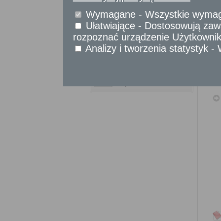
Sprawy komunikacyjne
Wymagane - Wszystkie wymagan
Sprawy obywatelskie
Ułatwiające - Dostosowują zawa
Udostępnianie informacji publicznej
rozpoznać urządzenie Użytkownika
Urząd Stanu Cywilnego
Analizy i tworzenia statystyk 
Usługi
dla przedsiębiorców
Usługi
dla instytucji,
urzędów