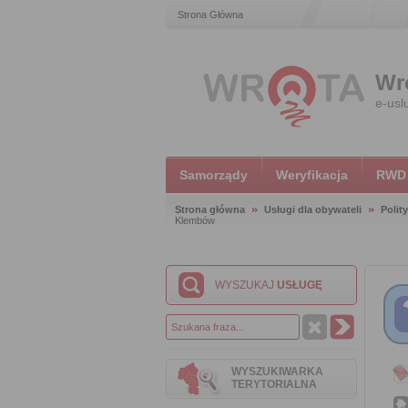
Strona Główna
Wr
e-usl
Samorządy
Weryfikacja
RWD
Strona główna
Usługi dla obywateli
Polit
Klembów
WYSZUKAJ
USŁUGĘ
WYSZUKIWARKA
TERYTORIALNA