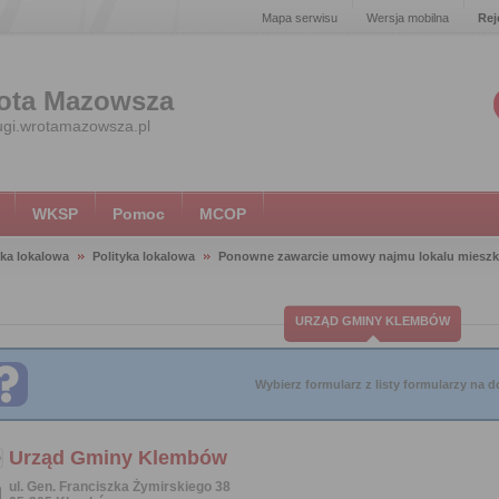
Mapa serwisu
Wersja mobilna
Rej
ota Mazowsza
ugi.wrotamazowsza.pl
WKSP
Pomoc
MCOP
yka lokalowa
Polityka lokalowa
Ponowne zawarcie umowy najmu lokalu mieszka
URZĄD GMINY KLEMBÓW
Wybierz formularz z listy formularzy na do
Urząd Gminy Klembów
ul. Gen. Franciszka Żymirskiego 38