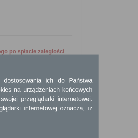
o po spłacie zaległości
 i dostosowania ich do Państwa
okies na urządzeniach końcowych
niowego zasobu gminy z powodu zadłużenia
warta umowa najmu na czas nieoznaczony
ojej przeglądarki internetowej.
ądarki internetowej oznacza, iż
płaty zadłużenia.