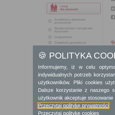
Usługi
dla obywateli
Architektura i planowanie
przestrzenne
Bezpieczeństwo i zarządzanie
kryzysowe
Drogownictwo
Działalność gospodarcza
Geodezja i Kartografia
🍪 POLITYKA CO
Geodezja i Kataster
Gospodarka nieruchomościami
Konserwacja zabytków
Informujemy, iż w celu optyma
Ochrona Środowiska
indywidualnych potrzeb korzyst
Oświata
użytkowników. Pliki cookies uż
Podatki i opłaty lokalne
Polityka lokalowa
Dalsze korzystanie z naszego s
Polityka społeczna
użytkownik akceptuje stosowanie 
Skargi i wnioski
Przeczytaj politykę prywatności
Sport i Rekreacja
Sprawy komunalne
Przeczytaj politykę cookies