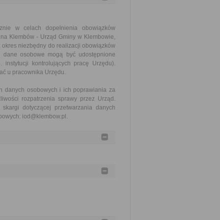
znie w celach dopełnienia obowiązków
mina Klembów - Urząd Gminy w Klembowie,
 okres niezbędny do realizacji obowiązków
ane dane osobowe mogą być udostępnione
nstytucji kontrolujących pracę Urzędu).
ć u pracownika Urzędu.
h danych osobowych i ich poprawiania za
iwości rozpatrzenia sprawy przez Urząd.
skargi dotyczącej przetwarzania danych
obowych: iod@klembow.pl.