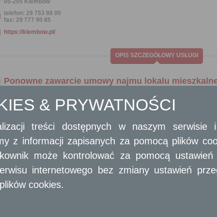
05-205 Klembów
telefon: 29 753 88 00
fax: 29 777 90 85
https://klembow.pl/
OPIS SZCZEGÓŁOWY USŁUGI
Ponowne zawarcie umowy najmu lokalu mieszkalneg
OKIES & PRYWATNOŚCI
Ogólny opis
Ponowne zawarcie umowy najmu lokalu mieszkalnego po spłacie zaległości
lizacji treści dostępnych w naszym serwisie
Opis skrócony
amy z informacji zapisanych za pomocą plików co
Z osobą, która utraciła tytuł prawny do lokalu wchodzącego w skład mieszka
lub wobec której orzeczona została eksmisja, może zostać ponownie za
ytkownik może kontrolować za pomocą ustawień sw
dotychczas zajmowanego lokalu, po uregulowaniu zadłużenia.
erwisu internetowego bez zmiany ustawień przegl
Wymagane dokumenty
plików cookies.
Wypełniony formularz wniosku.
Zaświadczenie o spłacie zadłużenia lub zawartym porozumieniu dotyczącym s
Do wglądu dowody osobiste.