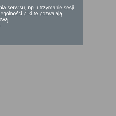
 serwisu, np. utrzymanie sesji
gólności pliki te pozwalają
tową
nia złożenia kompletnego wniosku (do tego
n
okonania określonych czynności, okresów
y strony albo z przyczyn niezależnych
do 2 miesięcy.