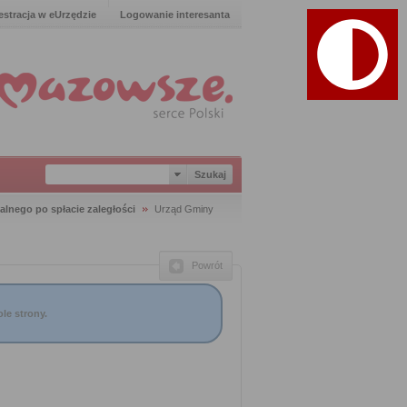
estracja w eUrzędzie
Logowanie interesanta
lnego po spłacie zaległości
Urząd Gminy
Powrót
le strony.