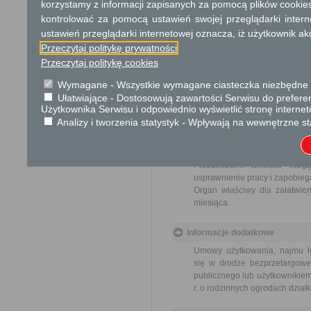
korzystamy z informacji zapisanych za pomocą plików cookie
Opłata
kontrolować za pomocą ustawień swojej przeglądarki inter
Wniosek jest wolny od opłat.
ustawień przeglądarki internetowej oznacza, iż użytkownik ak
Przeczytaj politykę prywatności
Tryb odwoławczy
Przeczytaj politykę cookies
Brak
Wymagane - Wszystkie wymagane ciasteczka niezbędne do
Ułatwiające - Dostosowują zawartości Serwisu do preferen
Użytkownika Serwisu i odpowiednio wyświetlić stronę interne
Skargi i wnioski
Analizy i tworzenia statystyk - Wpływają na wewnętrzne st
Przedmiotem skargi może by
ich pracowników, naruszenie p
spraw.
Przedmiotem wniosku mogą 
usprawnienie pracy i zapobieg
Organ właściwy dla załatwien
miesiąca.
Informacje dodatkowe
Umowy użytkowania, najmu lu
się w drodze bezprzetargowej
publicznego lub użytkownikiem
r. o rodzinnych ogrodach działk