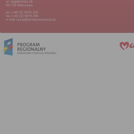
ul. Jagiellońska 26
03-719 Warszawa
tel. (+48 22) 5979-100
fax (+48 22) 5979-290
e-mail: urzad@wrotamazowsza.pl