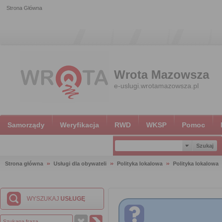
Strona Główna
Wrota Mazowsza
e-uslugi.wrotamazowsza.pl
Samorządy
Weryfikacja
RWD
WKSP
Pomoc
Strona główna
Usługi dla obywateli
Polityka lokalowa
Polityka lokalowa
WYSZUKAJ
USŁUGĘ