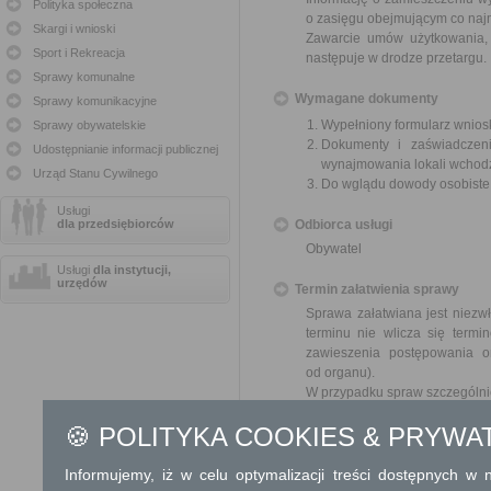
Polityka społeczna
o zasięgu obejmującym co najm
Skargi i wnioski
Zawarcie umów użytkowania, 
Sport i Rekreacja
następuje w drodze przetargu.
Sprawy komunalne
Wymagane dokumenty
Sprawy komunikacyjne
Wypełniony formularz wnios
Sprawy obywatelskie
Dokumenty i zaświadczeni
Udostępnianie informacji publicznej
wynajmowania lokali wchod
Urząd Stanu Cywilnego
Do wglądu dowody osobist
Usługi
dla przedsiębiorców
Odbiorca usługi
Obywatel
Usługi
dla instytucji,
urzędów
Termin załatwienia sprawy
Sprawa załatwiana jest niezwł
terminu nie wlicza się term
zawieszenia postępowania 
od organu).
W przypadku spraw szczególni
🍪 POLITYKA COOKIES & PRYWA
Informacja
Dodatkowe informac
Informujemy, iż w celu optymalizacji treści dostępnych w