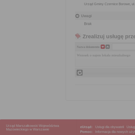
Urząd Gminy Czernice Borowe, ul.
Uwagi
Brak
Zrealizuj usługę prz
Nazwa dokumentu
Wniosek o najem lokalu mieszkalnego
Urząd Marszałkowski Województwa
eUrząd:
Usługi dla obywateli
|
Usług
Mazowieckiego w Warszawie
Pomoc:
Informacja dla nowych uż