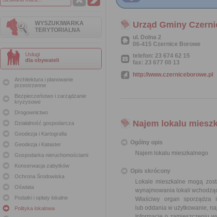
WYSZUKIWARKA
Urząd Gminy Czern
TERYTORIALNA
ul. Dolna 2
06-415 Czernice Borowe
Usługi
telefon: 23 674 62 15
dla obywateli
fax: 23 677 00 13
http://www.czerniceborowe.pl
Architektura i planowanie
przestrzenne
Bezpieczeństwo i zarządzanie
kryzysowe
Drogownictwo
Najem lokalu miesz
Działalność gospodarcza
Geodezja i Kartografia
Ogólny opis
Geodezja i Kataster
Najem lokalu mieszkalnego
Gospodarka nieruchomościami
Konserwacja zabytków
Opis skrócony
Ochrona Środowiska
Lokale mieszkalne mogą zost
Oświata
wynajmowania lokali wchodząc
Podatki i opłaty lokalne
Właściwy organ sporządza 
lub oddania w użytkowanie, na
Polityka lokalowa
Informację o zamieszczeniu wy