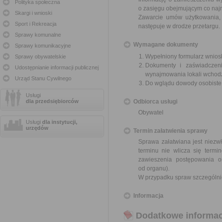
Polityka społeczna
o zasięgu obejmującym co najm
Skargi i wnioski
Zawarcie umów użytkowania, 
Sport i Rekreacja
następuje w drodze przetargu.
Sprawy komunalne
Wymagane dokumenty
Sprawy komunikacyjne
Wypełniony formularz wnios
Sprawy obywatelskie
Dokumenty i zaświadczeni
Udostępnianie informacji publicznej
wynajmowania lokali wchod
Urząd Stanu Cywilnego
Do wglądu dowody osobist
Usługi
dla przedsiębiorców
Odbiorca usługi
Obywatel
Usługi
dla instytucji,
urzędów
Termin załatwienia sprawy
Sprawa załatwiana jest niezwł
terminu nie wlicza się term
zawieszenia postępowania 
od organu).
W przypadku spraw szczególni
Informacja
Dodatkowe informac