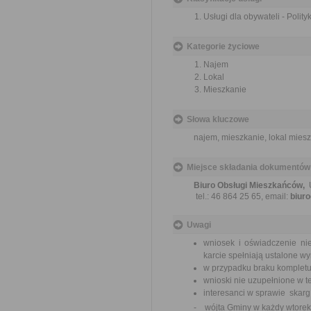
Usługi dla obywateli - Polit
Kategorie życiowe
Najem
Lokal
Mieszkanie
Słowa kluczowe
najem, mieszkanie, lokal mies
Miejsce składania dokumentów
Biuro Obsługi Mieszkańców,
U
tel.: 46 864 25 65, email:
biur
Uwagi
wniosek i oświadczenie ni
karcie spełniają ustalone w
w przypadku braku komplet
wnioski nie uzupełnione w te
interesanci w sprawie skarg
- wójta Gminy w każdy wtorek 