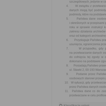
szczegółowych, jedynie w ce
W związku z przetwarzani
danych mogą być podmioty
podmioty, które na podstaw
Państwa dane osobowe bę
i określonych w przepisami
roku
w sprawie instrukcji k
zakresu działania archiwó
oraz od kategorii archiwalnej
Przysługuje Państwu prawo
usunięcia, ograniczenia prz
W przypadku, gdy prze
na przetwarzanie danych 
do cofnięcia tej zgody w
dokonano na podstawie zgod
Posiadają Państwo prawo w
ul. Stawki 2, 00-193 Warsz
Podanie przez Państwo da
osobowych stanowi przepis 
W sytuacji, gdy przetwarza
przez Państwa danych osobo
Państwa dane co do zasad
przetwarzane w celu profilo
Klasyfikacje usługi