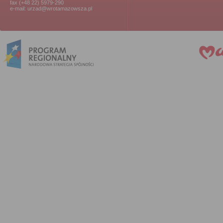
fax (+48 22) 5979-290
e-mail: urzad@wrotamazowsza.pl