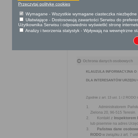
Przeczytaj politykę cookies
się w drodze bezprzetargowej
publicznego lub użytkownikiem
Wymagane - Wszystkie wymagane ciasteczka niezbędne do
r. o rodzinnych ogrodach działk
Ułatwiające - Dostosowują zawartości Serwisu do preferen
Użytkownika Serwisu i odpowiednio wyświetlić stronę interne
Podstawa prawna
Analizy i tworzenia statystyk - Wpływają na wewnętrzne st
Ustawa z dnia 23 kwiet
Ustawa z dnia 21 czer
cywilnego (Dz. U. 2023
Ochrona danych osobowych
KLAUZULA INFORMACYJNA O
DLA INTERESANTÓW URZĘDU 
Zgodnie z art. 13 ust. 1 i 2 RODO i
Administratorem Państw
Zielona 20, 96-515 Teresin.
Kontakt z
Inspektorem
lub pisemnie na adres Urzęd
Państwa dane osobowe bę
RODO
w związku z art. 7 ust