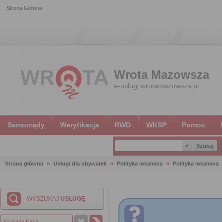
Strona Główna
Wrota Mazowsza
e-uslugi.wrotamazowsza.pl
Samorządy
Weryfikacja
RWD
WKSP
Pomoc
Strona główna
Usługi dla obywateli
Polityka lokalowa
Polityka lokalowa
WYSZUKAJ
USŁUGĘ