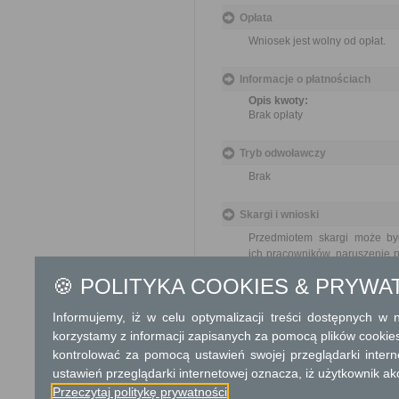
Opłata
Wniosek jest wolny od opłat.
Informacje o płatnościach
Opis kwoty:
Brak opłaty
Tryb odwoławczy
Brak
Skargi i wnioski
Przedmiotem skargi może by
ich pracowników, naruszenie p
spraw.
🍪 POLITYKA COOKIES & PRYWA
Przedmiotem wniosku mogą 
usprawnienie pracy i zapobieg
Informujemy, iż w celu optymalizacji treści dostępnych w
Organ właściwy dla załatwien
miesiąca.
korzystamy z informacji zapisanych za pomocą plików cookie
kontrolować za pomocą ustawień swojej przeglądarki inter
Informacje dodatkowe
ustawień przeglądarki internetowej oznacza, iż użytkownik ak
Przeczytaj politykę prywatności
Umowy użytkowania, najmu lu