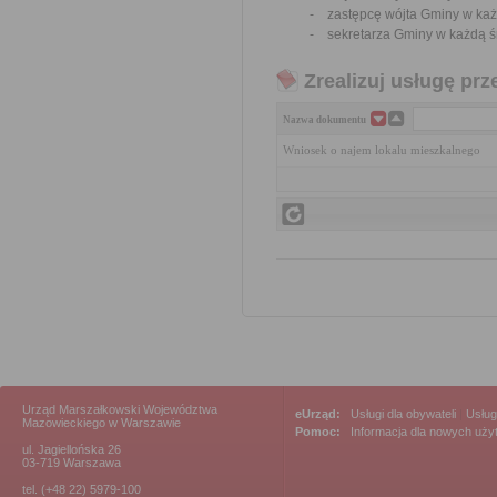
- zastępcę wójta Gminy w każd
- sekretarza Gminy w każdą śr
Zrealizuj usługę prz
Nazwa dokumentu
Wniosek o najem lokalu mieszkalnego
Urząd Marszałkowski Województwa
eUrząd:
Usługi dla obywateli
|
Usług
Mazowieckiego w Warszawie
Pomoc:
Informacja dla nowych uż
ul. Jagiellońska 26
03-719 Warszawa
tel. (+48 22) 5979-100