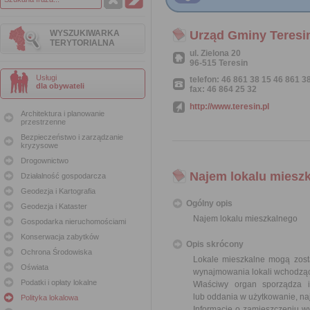
WYSZUKIWARKA
Urząd Gminy Teresi
TERYTORIALNA
ul. Zielona 20
96-515 Teresin
Usługi
telefon: 46 861 38 15 46 861 3
dla obywateli
fax: 46 864 25 32
http://www.teresin.pl
Architektura i planowanie
przestrzenne
Bezpieczeństwo i zarządzanie
kryzysowe
Drogownictwo
Najem lokalu miesz
Działalność gospodarcza
Geodezja i Kartografia
Ogólny opis
Geodezja i Kataster
Najem lokalu mieszkalnego
Gospodarka nieruchomościami
Konserwacja zabytków
Opis skrócony
Ochrona Środowiska
Lokale mieszkalne mogą zost
Oświata
wynajmowania lokali wchodząc
Podatki i opłaty lokalne
Właściwy organ sporządza 
lub oddania w użytkowanie, na
Polityka lokalowa
Informację o zamieszczeniu wy