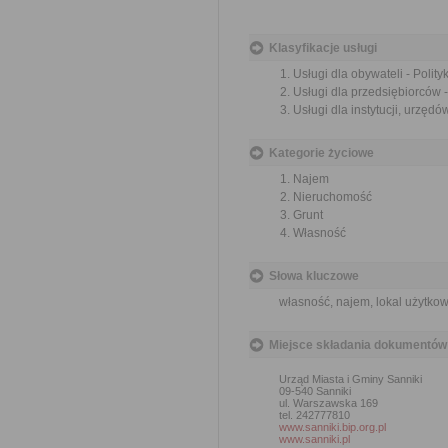
Klasyfikacje usługi
Usługi dla obywateli - Polit
Usługi dla przedsiębiorców -
Usługi dla instytucji, urzędó
Kategorie życiowe
Najem
Nieruchomość
Grunt
Własność
Słowa kluczowe
własność, najem, lokal użytko
Miejsce składania dokumentów
Urząd Miasta i Gminy Sanniki
09-540 Sanniki
ul. Warszawska 169
tel. 242777810
www.sanniki.bip.org.pl
www.sanniki.pl