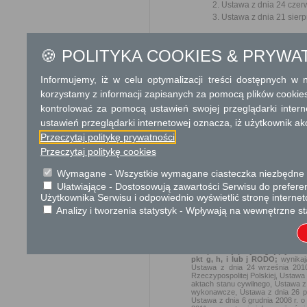
Ustawa z dnia 24 czerw
Ustawa z dnia 21 sierp
Ochrona danych osobowych
🍪 POLITYKA COOKIES & PRYWA
KLAUZULA INFORMACYJNA O
Informujemy, iż w celu optymalizacji treści dostępnych w
W związku z realizacją wymogów R
korzystamy z informacji zapisanych za pomocą plików cookie
ochrony osób fizycznych w zwią
uchylenia dyrektywy 95/46/WE (og
kontrolować za pomocą ustawień swojej przeglądarki inter
danych osobowych oraz o przysłu
ustawień przeglądarki internetowej oznacza, iż użytkownik ak
Administratorem Pani/Pana
Przeczytaj politykę prywatności
siedzibą władz: 09-540 S
Przeczytaj politykę cookies
242777810.
Jeśli ma Pani/Pan pytani
Wymagane - Wszystkie wymagane ciasteczka niezbędne do
działania Urzędu Miasta
Ułatwiające - Dostosowują zawartości Serwisu do preferen
Użytkownika Serwisu i odpowiednio wyświetlić stronę interne
i Gminy Sanniki, a także p
Danych Osobowych w Urzędz
Analizy i tworzenia statystyk - Wpływają na wewnętrzne st
Pani/Pana dane osobowe prz
a)
wypełnienia obowiąz
kompetencji przysługujących or
pkt g, h, i lub j RODO;
wynika
Ustawa z dnia 24 września 2010
Rzeczypospolitej Polskiej, Ustawa 
aktach stanu cywilnego, Ustawa z
wykonawcze, Ustawa z dnia 26 paź
Ustawa z dnia 6 grudnia 2008 r. 