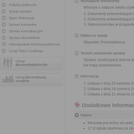
Wymagane dokumenty
Polityka społeczna
Wniosek o nabycie lokalu użyt
Skargi i wnioski
Dokumenty potwierdzające i
Sport i Rekreacja
Dokumenty potwierdzające br
Pełnomocnictwo w przypadku
Sprawy komunalne
Sprawy komunikacyjne
Odbiorca usługi
Sprawy obywatelskie
Obywatel, Przedsiębiorca
Udostępnianie informacji publicznej
Urząd Stanu Cywilnego
Termin załatwienia sprawy
Sprawa rozstrzygana jest na d
Usługi
dla przedsiębiorców
nie mają zastosowania.
Informacja
Usługi
dla instytucji,
urzędów
Ustawa z dnia 23 kwietnia 19
Ustawa z dnia 24 czerwca 199
Ustawa z dnia 21 sierpnia 1
Dodatkowe informac
Opłata
Wniosek jest wolny od opłat,
17 zł opłata skarbowa za z