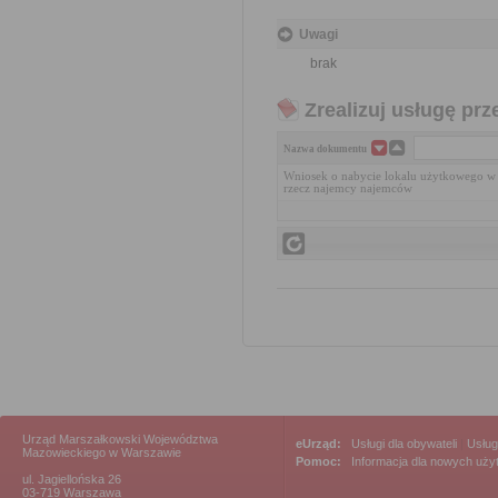
Uwagi
brak
Zrealizuj usługę prz
Nazwa dokumentu
Wniosek o nabycie lokalu użytkowego w 
rzecz najemcy najemców
Urząd Marszałkowski Województwa
eUrząd:
Usługi dla obywateli
|
Usług
Mazowieckiego w Warszawie
Pomoc:
Informacja dla nowych uż
ul. Jagiellońska 26
03-719 Warszawa