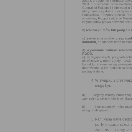
2011 r. o systemie informacji ośw
2001 r. o ochronie praw lokator
Centralnej Ewidencji i Informacji 
utrzymaniu czystości i porządku 
i budynków, Rozporządzenie Rady
wniosków, Rozporządzenie Ministra
innych aktów prawa powszechnie o
b)
realizacji umów lub podjęcia
c)
zawierania umów przez oso
kontaktu
, co stanowi nasz uzasad
d)
wykonania zadania realizo
RODO,
e) w wyjątkowych przypadkach
określonym w treści zgody
- art.6
kontaktu, a które nie są wymagan
dobrowolne, a ich podanie oznac
podają te dane.
W związku z przetwar
mogą być:
a) organy władzy publicznej ora
zakresie i w celach, które wynik
b) inne podmioty, które przetw
usług hostingowych.
Pani/Pana dane osobow
po tym czasie przez
zwłaszcza ustawy z 