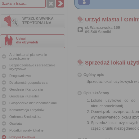
WYSZUKIWARKA
Urząd Miasta i Gmin
TERYTORIALNA
ul. Warszawska 169
09-540 Sanniki
Usługi
dla obywateli
Architektura i planowanie
przestrzenne
Sprzedaż lokali uż
Bezpieczeństwo i zarządzanie
kryzysowe
Ogólny opis
Drogownictwo
Sprzedaż lokali użytkowych w
Działalność gospodarcza
Geodezja i Kartografia
Opis skrócony
Geodezja i Kataster
Lokale użytkowe co do 
Gospodarka nieruchomościami
nieruchomościami).
Konserwacja zabytków
Obowiązek przeprowadzen
Ochrona Środowiska
wynajmowanego lokalu użyt
Sprzedaż lokali użytkowyc
Oświata
części gruntu niezbędnego d
Podatki i opłaty lokalne
Polityka lokalowa