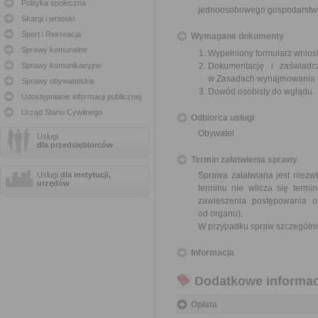
Polityka społeczna
jednoosobowego gospodarst
Skargi i wnioski
Sport i Rekreacja
Wymagane dokumenty
Sprawy komunalne
Wypełniony formularz wnios
Sprawy komunikacyjne
Dokumentację i zaświadc
w Zasadach wynajmowania l
Sprawy obywatelskie
Dowód osobisty do wglądu.
Udostępnianie informacji publicznej
Urząd Stanu Cywilnego
Odbiorca usługi
Obywatel
Usługi
dla przedsiębiorców
Termin załatwienia sprawy
Usługi
dla instytucji,
Sprawa załatwiana jest niezwł
urzędów
terminu nie wlicza się term
zawieszenia postępowania 
od organu).
W przypadku spraw szczególni
Informacja
Dodatkowe informac
Opłata