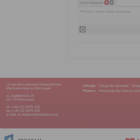
Nazwa dokumentu
Wniosek o najem lokalu socjalnego
Urząd Marszałkowski Województwa
eUrząd:
Usługi dla obywateli
|
Usług
Mazowieckiego w Warszawie
Pomoc:
Informacja dla nowych uż
ul. Jagiellońska 26
03-719 Warszawa
tel. (+48 22) 5979-100
fax (+48 22) 5979-290
e-mail: urzad@wrotamazowsza.pl