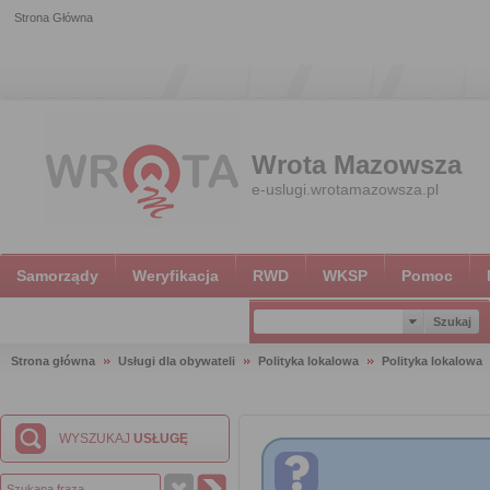
Strona Główna
Wrota Mazowsza
e-uslugi.wrotamazowsza.pl
Samorządy
Weryfikacja
RWD
WKSP
Pomoc
Strona główna
Usługi dla obywateli
Polityka lokalowa
Polityka lokalowa
WYSZUKAJ
USŁUGĘ