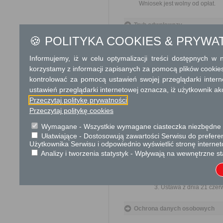
Wniosek jest wolny od opłat.
Tryb odwoławczy
🍪 POLITYKA COOKIES & PRYWA
Brak
Informujemy, iż w celu optymalizacji treści dostępnych w
Skargi i wnioski
korzystamy z informacji zapisanych za pomocą plików cookie
Przedmiotem skargi może by
kontrolować za pomocą ustawień swojej przeglądarki inter
ich pracowników, naruszenie p
ustawień przeglądarki internetowej oznacza, iż użytkownik ak
spraw.
Przedmiotem wniosku mogą 
Przeczytaj politykę prywatności
usprawnienie pracy i zapobieg
Przeczytaj politykę cookies
Organ właściwy dla załatwien
Wymagane - Wszystkie wymagane ciasteczka niezbędne do
miesiąca.
Ułatwiające - Dostosowują zawartości Serwisu do preferen
Użytkownika Serwisu i odpowiednio wyświetlić stronę interne
Podstawa prawna
Analizy i tworzenia statystyk - Wpływają na wewnętrzne st
Ustawa z dnia 23 kwiet
Ustawa z dnia 21 czer
cywilnego (Dz. U. 2023
Ustawa z dnia 21 czer
Ochrona danych osobowych