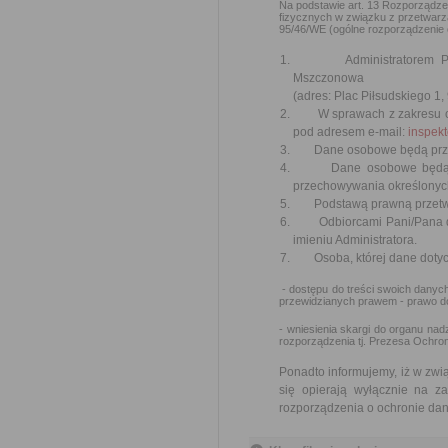
Na podstawie art. 13 Rozporządzen
fizycznych w związku z przetwar
95/46/WE (ogólne rozporządzenie o 
Administratorem Pani/P
Mszczonowa
(adres: Plac Piłsudskiego 1,
W sprawach z zakresu och
pod adresem e-mail:
inspek
Dane osobowe będą przetwa
Dane osobowe będą przet
przechowywania określonych
Podstawą prawną przetwarzan
Odbiorcami Pani/Pana dan
imieniu Administratora.
Osoba, której dane dotyc
- dostępu do treści swoich danych
przewidzianych prawem - prawo do
- wniesienia skargi do organu n
rozporządzenia tj. Prezesa Ochr
Ponadto informujemy, iż w zw
się opierają wyłącznie na z
rozporządzenia o ochronie d