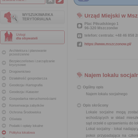
WYSZUKIWARKA
Urząd Miejski w Ms
TERYTORIALNA
Plac Piłsudskiego 1
96-320 Mszczonów
Usługi
telefon: centrala: +48 46 858 2
dla obywateli
https://www.mszczonow.pl/
Architektura i planowanie
przestrzenne
Bezpieczeństwo i zarządzanie
kryzysowe
Drogownictwo
Najem lokalu socjal
Działalność gospodarcza
Geodezja i Kartografia
Ogólny opis
Geodezja i Kataster
Najem lokalu socjalnego
Gospodarka nieruchomościami
Opis skrócony
Konserwacja zabytków
Lokale socjalne mogą zosta
Ochrona Środowiska
wchodzących w skład miesz
Oświata
sąd orzekł o uprawnieniu do lo
Podatki i opłaty lokalne
Lokal socjalny - lokal nadają
Polityka lokalowa
pokoi przypadająca na czło