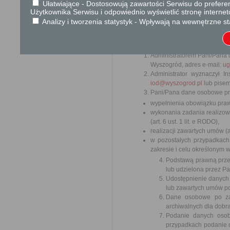
Ułatwiające - Dostosowują zawartości Serwisu do preferen
Użytkownika Serwisu i odpowiednio wyświetlić stronę interne
Analizy i tworzenia statystyk - Wpływają na wewnętrzne st
Realizując obowiązek informacyjny
27.04.2016 r. w sprawie ochrony
takich danych oraz uchylenia dyrek
Administratorem Pani/Pana 
Wyszogród, adres e-mail:
ug
Administrator wyznaczył 
iod@wyszogrod.pl
lub pisem
Pani/Pana dane osobowe prz
wypełnienia obowiązku prawne
wykonania zadania realizow
(art. 6 ust. 1 lit. e RODO),
realizacji zawartych umów (ar
w pozostałych przypadkach
zakresie i celu określonym w t
Podstawą prawną prze
lub udzielona przez P
Udostępnienie danych
lub zawartych umów po
Dane osobowe po zak
archiwalnych dla dobr
Podanie danych osob
przypadkach podanie d