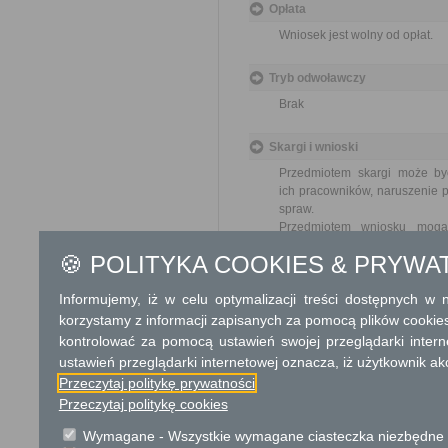
Opłata
Wniosek jest wolny od opłat.
Tryb odwoławczy
Brak
Skargi i wnioski
Przedmiotem skargi może by
ich pracowników, naruszenie p
spraw.
Przedmiotem wniosku mogą 
usprawnienie pracy i zapobieg
🍪 POLITYKA COOKIES & PRYWA
Organ właściwy dla załatwien
miesiąca.
Informujemy, iż w celu optymalizacji treści dostępnych w
korzystamy z informacji zapisanych za pomocą plików cookie
Podstawa prawna
kontrolować za pomocą ustawień swojej przeglądarki inter
Ustawa z dnia 23 kwiet
ustawień przeglądarki internetowej oznacza, iż użytkownik ak
Ustawa z dnia 21 sierp
Przeczytaj politykę prywatności
Przeczytaj politykę cookies
Ochrona danych osobowych
Wymagane - Wszystkie wymagane ciasteczka niezbędne do
KLAUZULA INFORMACYJNA D