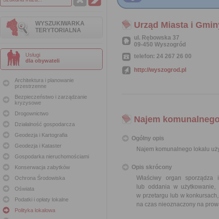
WYSZUKIWARKA
Urząd Miasta i Gmi
TERYTORIALNA
ul. Rębowska 37
09-450 Wyszogród
Usługi
telefon: 24 267 26 00
dla obywateli
http://wyszogrod.pl
Architektura i planowanie
przestrzenne
Bezpieczeństwo i zarządzanie
kryzysowe
Drogownictwo
Najem komunalnego
Działalność gospodarcza
Geodezja i Kartografia
Ogólny opis
Geodezja i Kataster
Najem komunalnego lokalu uż
Gospodarka nieruchomościami
Opis skrócony
Konserwacja zabytków
Właściwy organ sporządza 
Ochrona Środowiska
lub oddania w użytkowanie, 
Oświata
w przetargu lub w konkursach
Podatki i opłaty lokalne
na czas nieoznaczony na prowa
Polityka lokalowa