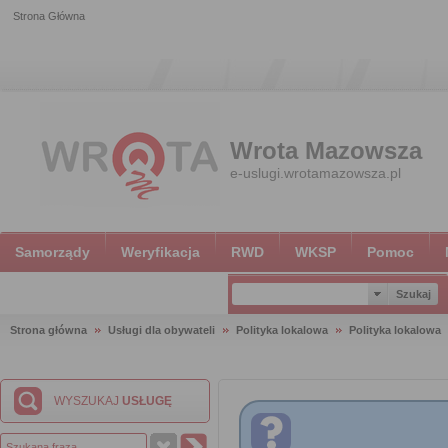
Strona Główna
Wrota Mazowsza
e-uslugi.wrotamazowsza.pl
Samorządy
Weryfikacja
RWD
WKSP
Pomoc
Strona główna
Usługi dla obywateli
Polityka lokalowa
Polityka lokalowa
WYSZUKAJ
USŁUGĘ