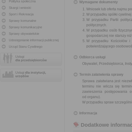
Polityka społeczna
Wymagane dokumenty
Skargi i wnioski
Wniosek lub oferta najmu 
Sport i Rekreacja
W przypadku spółki cywilnej
W przypadku Partii polityc
Sprawy komunalne
politycznych.
Sprawy komunikacyjne
W przypadku osób fizycznyc
Sprawy obywatelskie
gospodarczej nie starszy niż
Udostępnianie informacji publicznej
W przypadku Kościołów i 
potwierdzającego osobowoś
Urząd Stanu Cywilnego
Usługi
Odbiorca usługi
dla przedsiębiorców
Obywatel, Przedsiębiorca, Insty
Usługi
dla instytucji,
Termin załatwienia sprawy
urzędów
Sprawa załatwiana jest niezwł
terminu nie wlicza się term
zawieszenia postępowania 
od organu).
W przypadku spraw szczególni
Informacja
Dodatkowe informac