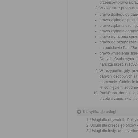
przepisów prawa upra
W związku z przetwarz
prawo dostępu do dan
prawo żądania sprost
prawo żądania usunię
prawo żądania ograni
prawo wyrażenia sprz
prawo do przenoszenia
na podstawie Pani/Pan
prawo wniesienia ska
Danych Osobowych ul
narusza przepisy ROD
W przypadku gdy prz
danych osobowych (art
momencie. Cofnięcie 
jej cofnięciem, zgodn
Pani/Pana dane osob
przetwarzaniu, w tym p
Klasyfikacje usługi
Usługi dla obywateli - Polit
Usługi dla przedsiębiorców -
Usługi dla instytucji, urzędó