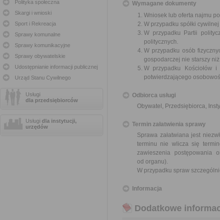
Polityka społeczna
Wymagane dokumenty
Skargi i wnioski
Wniosek lub oferta najmu 
Sport i Rekreacja
W przypadku spółki cywilnej
W przypadku Partii polityc
Sprawy komunalne
politycznych.
Sprawy komunikacyjne
W przypadku osób fizycznyc
Sprawy obywatelskie
gospodarczej nie starszy niż
Udostępnianie informacji publicznej
W przypadku Kościołów i 
potwierdzającego osobowoś
Urząd Stanu Cywilnego
Usługi
Odbiorca usługi
dla przedsiębiorców
Obywatel, Przedsiębiorca, Insty
Usługi
dla instytucji,
Termin załatwienia sprawy
urzędów
Sprawa załatwiana jest niezwł
terminu nie wlicza się term
zawieszenia postępowania 
od organu).
W przypadku spraw szczególni
Informacja
Dodatkowe informac