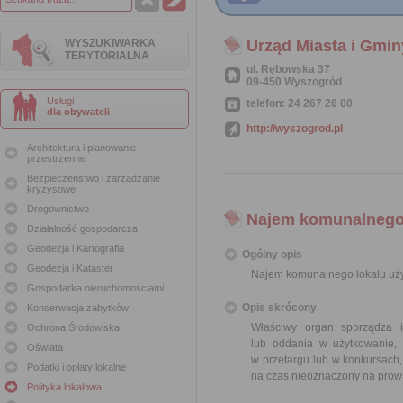
WYSZUKIWARKA
Urząd Miasta i Gmi
TERYTORIALNA
ul. Rębowska 37
09-450 Wyszogród
Usługi
telefon: 24 267 26 00
dla obywateli
http://wyszogrod.pl
Architektura i planowanie
przestrzenne
Bezpieczeństwo i zarządzanie
kryzysowe
Drogownictwo
Najem komunalnego
Działalność gospodarcza
Geodezja i Kartografia
Ogólny opis
Geodezja i Kataster
Najem komunalnego lokalu uż
Gospodarka nieruchomościami
Opis skrócony
Konserwacja zabytków
Właściwy organ sporządza 
Ochrona Środowiska
lub oddania w użytkowanie, 
Oświata
w przetargu lub w konkursach
Podatki i opłaty lokalne
na czas nieoznaczony na prowa
Polityka lokalowa