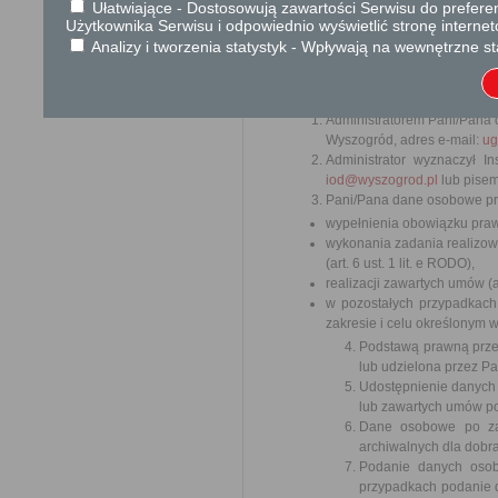
Ułatwiające - Dostosowują zawartości Serwisu do preferen
Użytkownika Serwisu i odpowiednio wyświetlić stronę interne
Analizy i tworzenia statystyk - Wpływają na wewnętrzne st
Realizując obowiązek informacyjny
27.04.2016 r. w sprawie ochrony
takich danych oraz uchylenia dyrek
Administratorem Pani/Pana 
Wyszogród, adres e-mail:
ug
Administrator wyznaczył 
iod@wyszogrod.pl
lub pisem
Pani/Pana dane osobowe prz
wypełnienia obowiązku prawne
wykonania zadania realizow
(art. 6 ust. 1 lit. e RODO),
realizacji zawartych umów (ar
w pozostałych przypadkach
zakresie i celu określonym w t
Podstawą prawną prze
lub udzielona przez P
Udostępnienie danych
lub zawartych umów po
Dane osobowe po zak
archiwalnych dla dobr
Podanie danych osob
przypadkach podanie d