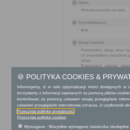
Opłata
Wniosek jest wolny od opłat.
Tryb odwoławczy
Brak
Skargi i wnioski
Przedmiotem skargi może by
ich pracowników, naruszenie p
spraw.
Przedmiotem wniosku mogą 
usprawnienie pracy i zapobieg
🍪 POLITYKA COOKIES & PRYWA
Organ właściwy dla załatwien
miesiąca.
Informujemy, iż w celu optymalizacji treści dostępnych w
korzystamy z informacji zapisanych za pomocą plików cookie
Podstawa prawna
kontrolować za pomocą ustawień swojej przeglądarki inter
Ustawa z dnia 23 kwiet
ustawień przeglądarki internetowej oznacza, iż użytkownik ak
Ustawa z dnia 21 sierp
Przeczytaj politykę prywatności
Przeczytaj politykę cookies
Ochrona danych osobowych
Wymagane - Wszystkie wymagane ciasteczka niezbędne do
KLAUZULA INFORMACYJNA D