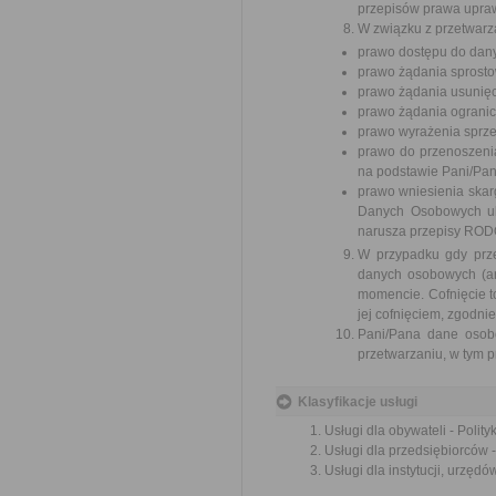
przepisów prawa upra
W związku z przetwarz
prawo dostępu do dan
prawo żądania sprost
prawo żądania usunię
prawo żądania ograni
prawo wyrażenia sprz
prawo do przenoszenia
na podstawie Pani/Pan
prawo wniesienia ska
Danych Osobowych ul
narusza przepisy ROD
W przypadku gdy prz
danych osobowych (art
momencie. Cofnięcie 
jej cofnięciem, zgodn
Pani/Pana dane osob
przetwarzaniu, w tym p
Klasyfikacje usługi
Usługi dla obywateli - Polit
Usługi dla przedsiębiorców -
Usługi dla instytucji, urzędó