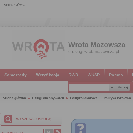
Strona Główna
Wrota Mazowsza
e-uslugi.wrotamazowsza.pl
Samorządy
Weryfikacja
RWD
WKSP
Pomoc
Strona główna
Usługi dla obywateli
Polityka lokalowa
Polityka lokalowa
WYSZUKAJ
USŁUGĘ