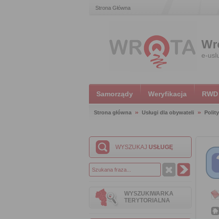
Strona Główna
Wr
e-usl
Samorządy
Weryfikacja
RWD
Strona główna
Usługi dla obywateli
Polit
WYSZUKAJ
USŁUGĘ
WYSZUKIWARKA
TERYTORIALNA