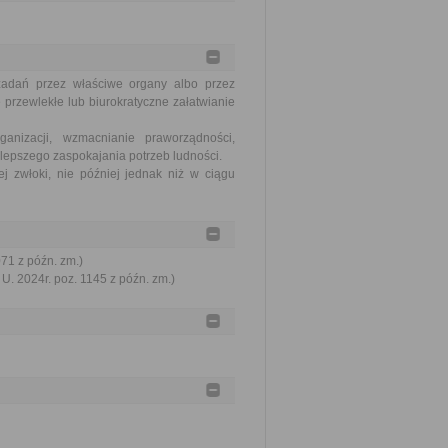
zadań przez właściwe organy albo przez
 przewlekłe lub biurokratyczne załatwianie
nizacji, wzmacnianie praworządności,
lepszego zaspokajania potrzeb ludności.
j zwłoki, nie później jednak niż w ciągu
071 z późn. zm.)
U. 2024r. poz. 1145 z późn. zm.)