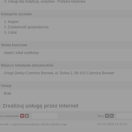
Usługi dla instytucji, urzędów - Polityka lokalowa
Kategorie życiowe
Najem
Działalność gospodarcza
Lokal
Słowa kluczowe
najem, lokal użytkowy
Miejsce składania dokumentów
Urząd Gminy Czernice Borowe, ul. Dolna 2, 06-415 Czernice Borowe
Uwagi
Brak
Zrealizuj usługę przez Internet
zwa dokumentu
Data
iosek o najem komunalnego lokalu użytkowego
03-10-2018 13:42:54