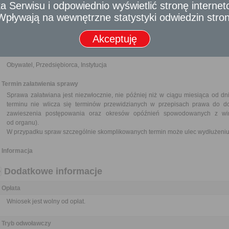
 Serwisu i odpowiednio wyświetlić stronę interne
W przypadku osób fizycznych do wniosku/ oferty należy dołączyć dokument
- Wpływają na wewnętrzne statystyki odwiedzin stro
gospodarczej nie starszy niż 3 miesiące.
W przypadku Kościołów i związków wyznaniowych do wniosku/ oferty n
potwierdzającego osobowość prawną.
Akceptuję
Odbiorca usługi
Obywatel, Przedsiębiorca, Instytucja
Termin załatwienia sprawy
Sprawa załatwiana jest niezwłocznie, nie później niż w ciągu miesiąca od d
terminu nie wlicza się terminów przewidzianych w przepisach prawa do d
zawieszenia postępowania oraz okresów opóźnień spowodowanych z win
od organu).
W przypadku spraw szczególnie skomplikowanych termin może ulec wydłużeniu 
Informacja
Dodatkowe informacje
Opłata
Wniosek jest wolny od opłat.
Tryb odwoławczy