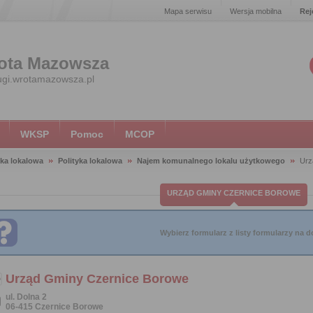
Mapa serwisu
Wersja mobilna
Rej
ota Mazowsza
ugi.wrotamazowsza.pl
WKSP
Pomoc
MCOP
yka lokalowa
Polityka lokalowa
Najem komunalnego lokalu użytkowego
Urz
URZĄD GMINY CZERNICE BOROWE
Wybierz formularz z listy formularzy na do
Urząd Gminy Czernice Borowe
ul. Dolna 2
06-415 Czernice Borowe