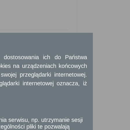
 i dostosowania ich do Państwa
okies na urządzeniach końcowych
ojej przeglądarki internetowej.
ieruchomości przeznaczonych do zbycia
ądarki internetowej oznacza, iż
 użytkowe, które nie znalazły oferentów
łuższy nż 3 lata w określonych wypadkach
o czynszu.
umowy.
 serwisu, np. utrzymanie sesji
rokopię wyciągu z księgi ewidencji partii
gólności pliki te pozwalają