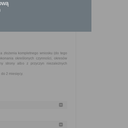
tową
 potwierdzający prowadzenie działalności
n
ależy dołączyć - kserokopię dokumentu
nia złożenia kompletnego wniosku (do tego
okonania określonych czynności, okresów
y strony albo z przyczyn niezależnych
do 2 miesięcy.