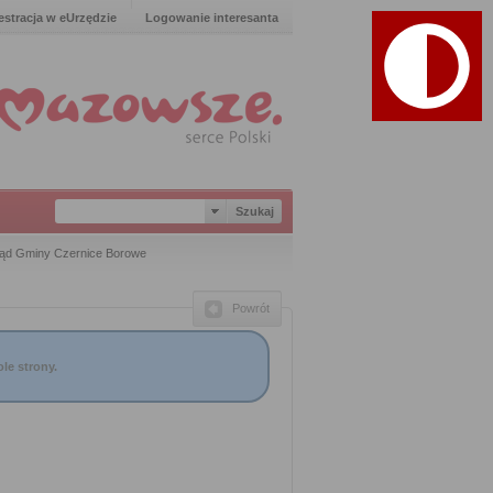
estracja w eUrzędzie
Logowanie interesanta
ąd Gminy Czernice Borowe
Powrót
le strony.