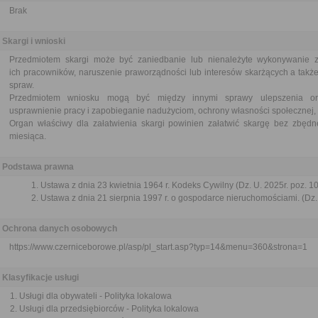
Brak
Skargi i wnioski
Przedmiotem skargi może być zaniedbanie lub nienależyte wykonywanie 
ich pracowników, naruszenie praworządności lub interesów skarżących a także
spraw.
Przedmiotem wniosku mogą być między innymi sprawy ulepszenia orga
usprawnienie pracy i zapobieganie nadużyciom, ochrony własności społecznej, 
Organ właściwy dla załatwienia skargi powinien załatwić skargę bez zbędne
miesiąca.
Podstawa prawna
Ustawa z dnia 23 kwietnia 1964 r. Kodeks Cywilny (Dz. U. 2025r. poz. 1
Ustawa z dnia 21 sierpnia 1997 r. o gospodarce nieruchomościami. (Dz. 
Ochrona danych osobowych
https://www.czerniceborowe.pl/asp/pl_start.asp?typ=14&menu=360&strona=1
Klasyfikacje usługi
Usługi dla obywateli - Polityka lokalowa
Usługi dla przedsiębiorców - Polityka lokalowa