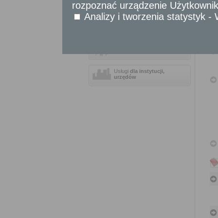
rozpoznać urządzenie Użytkownika
Sprawy obywatelskie
Analizy i tworzenia statystyk 
Udostępnianie informacji publicznej
Urząd Stanu Cywilnego
Usługi
dla przedsiębiorców
Usługi
dla instytucji,
urzędów