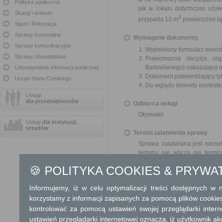
Polityka społeczna
jak w lokalu dotychczas uży
Skargi i wnioski
2
przypada 10 m
powierzchni ł
Sport i Rekreacja
Sprawy komunalne
Wymagane dokumenty
Sprawy komunikacyjne
Wypełniony formularz wnios
Sprawy obywatelskie
Prawomocna decyzja orga
Budowlanego) nakazująca opr
Udostępnianie informacji publicznej
Dokument potwierdzający ty
Urząd Stanu Cywilnego
Do wglądu dowody osobiste
Usługi
dla przedsiębiorców
Odbiorca usługi
Obywatel
Usługi
dla instytucji,
urzędów
Termin załatwienia sprawy
Sprawa załatwiana jest niezwł
terminu nie wlicza się term
zawieszenia postępowania 
🍪 POLITYKA COOKIES & PRYWA
od organu).
W przypadku spraw szczególni
Informujemy, iż w celu optymalizacji treści dostępnych w
Informacja
korzystamy z informacji zapisanych za pomocą plików cookie
kontrolować za pomocą ustawień swojej przeglądarki inter
Dodatkowe informac
ustawień przeglądarki internetowej oznacza, iż użytkownik ak