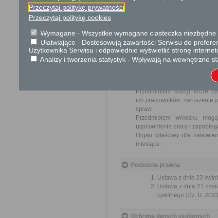
Przeczytaj politykę prywatności
Opłata
Przeczytaj politykę cookies
Wniosek jest wolny od opłat.
Wymagane - Wszystkie wymagane ciasteczka niezbędne do
Ułatwiające - Dostosowują zawartości Serwisu do preferen
Tryb odwoławczy
Użytkownika Serwisu i odpowiednio wyświetlić stronę interne
Brak
Analizy i tworzenia statystyk - Wpływają na wewnętrzne st
Skargi i wnioski
Przedmiotem skargi może by
ich pracowników, naruszenie p
spraw.
Przedmiotem wniosku mogą 
usprawnienie pracy i zapobieg
Organ właściwy dla załatwien
miesiąca.
Podstawa prawna
Ustawa z dnia 23 kwiet
Ustawa z dnia 21 czer
cywilnego (Dz. U. 2023
Ochrona danych osobowych