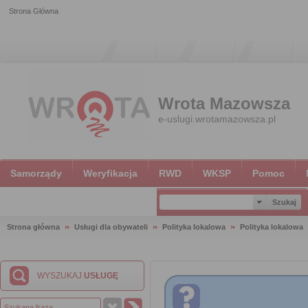
Strona Główna
Wrota Mazowsza
e-uslugi.wrotamazowsza.pl
Samorządy
Weryfikacja
RWD
WKSP
Pomoc
Strona główna
Usługi dla obywateli
Polityka lokalowa
Polityka lokalowa
WYSZUKAJ
USŁUGĘ