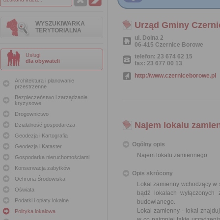
WYSZUKIWARKA
Urząd Gminy Czern
TERYTORIALNA
ul. Dolna 2
06-415 Czernice Borowe
Usługi
telefon: 23 674 62 15
dla obywateli
fax: 23 677 00 13
http://www.czerniceborowe.pl
Architektura i planowanie
przestrzenne
Bezpieczeństwo i zarządzanie
kryzysowe
Drogownictwo
Najem lokalu zamie
Działalność gospodarcza
Geodezja i Kartografia
Ogólny opis
Geodezja i Kataster
Najem lokalu zamiennego
Gospodarka nieruchomościami
Konserwacja zabytków
Opis skrócony
Ochrona Środowiska
Lokal zamienny wchodzący w 
Oświata
bądź lokalach wyłączonych 
Podatki i opłaty lokalne
budowlanego.
Lokal zamienny - lokal znajdu
Polityka lokalowa
w co najmniej takie urządzeni