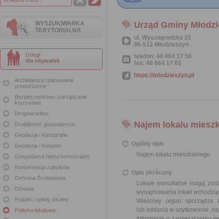
WYSZUKIWARKA
Urząd Gminy Młodzi
TERYTORIALNA
ul. Wyszogrodzka 25
96-512 Młodzieszyn
Usługi
telefon: 46 864 17 50
dla obywateli
fax: 46 864 17 65
https://mlodzieszyn.pl
Architektura i planowanie
przestrzenne
Bezpieczeństwo i zarządzanie
kryzysowe
Drogownictwo
Najem lokalu miesz
Działalność gospodarcza
Geodezja i Kartografia
Ogólny opis
Geodezja i Kataster
Najem lokalu mieszkalnego
Gospodarka nieruchomościami
Konserwacja zabytków
Opis skrócony
Ochrona Środowiska
Lokale mieszkalne mogą zost
Oświata
wynajmowania lokali wchodząc
Podatki i opłaty lokalne
Właściwy organ sporządza 
lub oddania w użytkowanie, na
Polityka lokalowa
Informację o zamieszczeniu wy