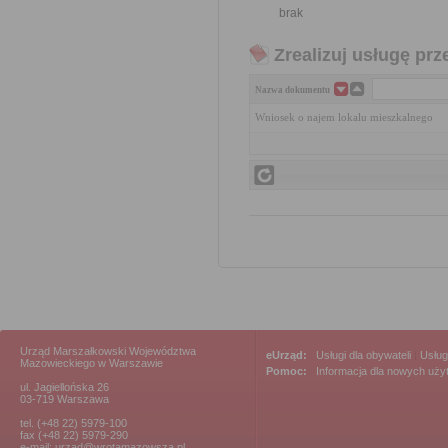
brak
Zrealizuj usługę prz
Nazwa dokumentu
Wniosek o najem lokalu mieszkalnego
Urząd Marszałkowski Województwa
eUrząd:
Usługi dla obywateli
|
Usług
Mazowieckiego w Warszawie
Pomoc:
Informacja dla nowych uż
ul. Jagiellońska 26
03-719 Warszawa
tel. (+48 22) 5979-100
fax (+48 22) 5979-290
e-mail: urzad@wrotamazowsza.pl