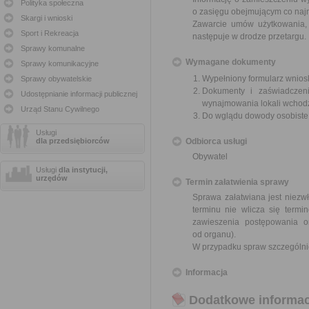
Polityka społeczna
o zasięgu obejmującym co najm
Skargi i wnioski
Zawarcie umów użytkowania, 
Sport i Rekreacja
następuje w drodze przetargu.
Sprawy komunalne
Wymagane dokumenty
Sprawy komunikacyjne
Wypełniony formularz wnios
Sprawy obywatelskie
Dokumenty i zaświadczeni
Udostępnianie informacji publicznej
wynajmowania lokali wchod
Urząd Stanu Cywilnego
Do wglądu dowody osobist
Usługi
dla przedsiębiorców
Odbiorca usługi
Obywatel
Usługi
dla instytucji,
urzędów
Termin załatwienia sprawy
Sprawa załatwiana jest niezwł
terminu nie wlicza się term
zawieszenia postępowania 
od organu).
W przypadku spraw szczególni
Informacja
Dodatkowe informac