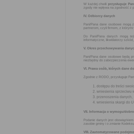
W każdej chwili
przysługuje Pa
zgody nie wpływa na zgodność z p
IV. Odbiorcy danych
Pani/Pana dane osobowe mogą zo
partnerom, czyli firmom, z którymi
Do Pani/Pana danych mogą też 
informatyczne, likwidatorzy szkód
V. Okres przechowywania dany
Pani/Pana dane osobowe będą pr
niezbędny do zabezpieczenia ewe
VI. Prawa osób, których dane d
Zgodnie z RODO, przysługuje Pan
dostępu do treści swoi
wniesienia sprzeciwu 
przenoszenia danych,
wniesienia skargi do
VII. Informacja o wymogu/dobr
Podanie danych jest obowiązkiem 
zasobie gminy i o zmianie Kodeksu
VIII. Zautomatyzowane podejmo