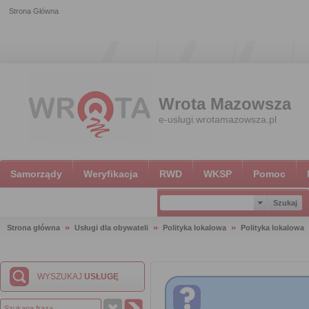
Strona Główna
Wrota Mazowsza
e-uslugi.wrotamazowsza.pl
Samorządy
Weryfikacja
RWD
WKSP
Pomoc
Strona główna
Usługi dla obywateli
Polityka lokalowa
Polityka lokalowa
WYSZUKAJ
USŁUGĘ