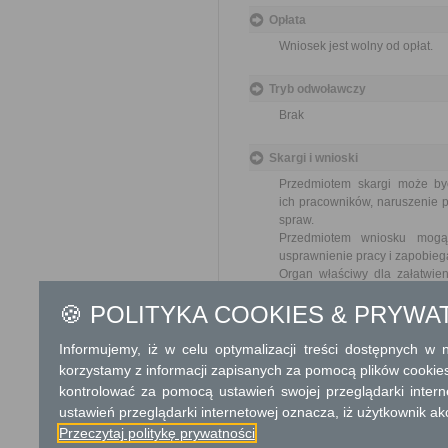
Opłata
Wniosek jest wolny od opłat.
Tryb odwoławczy
Brak
Skargi i wnioski
Przedmiotem skargi może by
ich pracowników, naruszenie p
spraw.
Przedmiotem wniosku mogą 
usprawnienie pracy i zapobieg
Organ właściwy dla załatwien
miesiąca.
🍪 POLITYKA COOKIES & PRYWA
Informacje dodatkowe
Informujemy, iż w celu optymalizacji treści dostępnych w
Umowy użytkowania, najmu lu
korzystamy z informacji zapisanych za pomocą plików cookie
się w drodze bezprzetargowej
kontrolować za pomocą ustawień swojej przeglądarki inter
publicznego lub użytkownikiem
ustawień przeglądarki internetowej oznacza, iż użytkownik ak
r. o rodzinnych ogrodach działk
Przeczytaj politykę prywatności