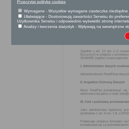
Przeczytaj politykę cookies
Podstawa prawna
Ustawa z dnia 23 kwiet
Wymagane - Wszystkie wymagane ciasteczka niezbędne do
Ustawa z dnia 21 czer
Ułatwiające - Dostosowują zawartości Serwisu do preferen
Użytkownika Serwisu i odpowiednio wyświetlić stronę interne
cywilnego (Dz. U. 2023
Analizy i tworzenia statystyk - Wpływają na wewnętrzne st
Ochrona danych osobowych
OGÓLNA KLAUZULA INFORM
Zgodnie z art. 13 ust. 1−2 rozp
fizycznych w związku z przetwar
95/46/WE (ogólne rozporządzenie o
I. Administrator danych osobo
Administratorem Pani/Pana danych
II. Inspektor Ochrony Danych
Może Pani/Pan kontaktować się
elektronicznej adres e-mail: iodo@
III. Cele i podstawy przetwarzan
Jako administrator będziemy pr
(podstawa z art. 6 ust. 1 lit. a RO
Podpisując niniejszy formularz w
kontaktował się za pośrednictwem