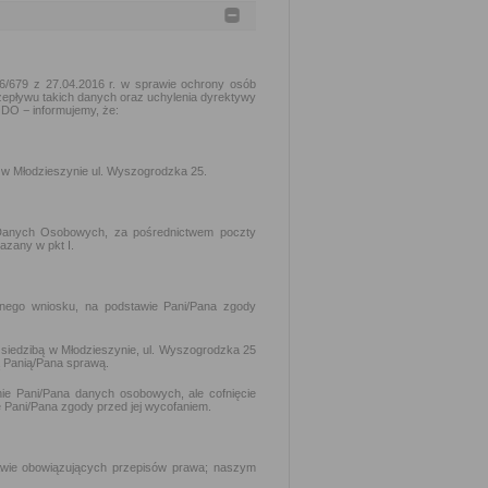
16/679 z 27.04.2016 r. w sprawie ochrony osób
epływu takich danych oraz uchylenia dyrektywy
ODO − informujemy, że:
 w Młodzieszynie ul. Wyszogrodzka 25.
Danych Osobowych, za pośrednictwem poczty
azany w pkt I.
onego wniosku, na podstawie Pani/Pana zgody
 siedzibą w Młodzieszynie, ul. Wyszogrodzka 25
ą Panią/Pana sprawą.
ie Pani/Pana danych osobowych, ale cofnięcie
 Pani/Pana zgody przed jej wycofaniem.
wie obowiązujących przepisów prawa; naszym