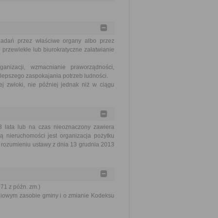
zadań przez właściwe organy albo przez
 przewlekłe lub biurokratyczne załatwianie
nizacji, wzmacnianie praworządności,
lepszego zaspokajania potrzeb ludności.
j zwłoki, nie później jednak niż w ciągu
 lata lub na czas nieoznaczony zawiera
ą nieruchomości jest organizacja pożytku
 rozumieniu ustawy z dnia 13 grudnia 2013
071 z późn. zm.)
aniowym zasobie gminy i o zmianie Kodeksu