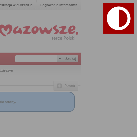
estracja w eUrzędzie
Logowanie interesanta
dzieszyn
Powrót
le strony.