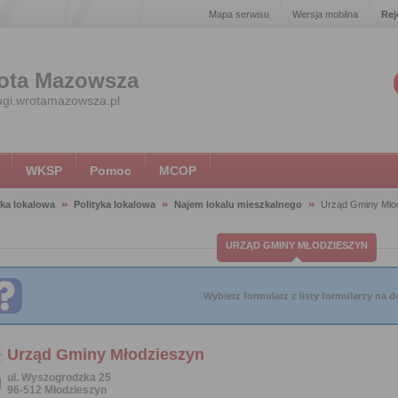
Mapa serwisu
Wersja mobilna
Rej
ota Mazowsza
ugi.wrotamazowsza.pl
WKSP
Pomoc
MCOP
yka lokalowa
Polityka lokalowa
Najem lokalu mieszkalnego
Urząd Gminy Mło
URZĄD GMINY MŁODZIESZYN
Wybierz formularz z listy formularzy na do
Urząd Gminy Młodzieszyn
ul. Wyszogrodzka 25
96-512 Młodzieszyn