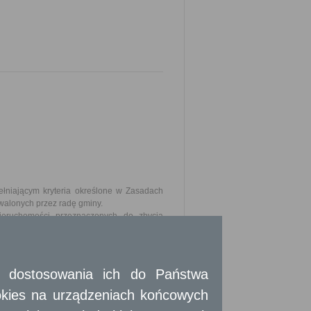
łniającym kryteria określone w Zasadach
alonych przez radę gminy.
ieruchomości przeznaczonych do zbycia
omości przez ogłoszenie w prasie lokalnej
ieruchomość.
zy niż 3 lata lub na czas nieoznaczony
 i dostosowania ich do Państwa
okies na urządzeniach końcowych