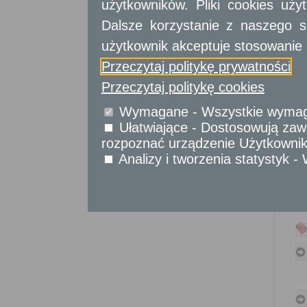
użytkowników. Pliki cookies uż
Sprawy obywatelskie
Dalsze korzystanie z naszego s
Udostępnianie informacji publicznej
Urząd Stanu Cywilnego
użytkownik akceptuje stosowanie 
Przeczytaj politykę prywatności
Usługi
dla przedsiębiorców
Przeczytaj politykę cookies
Usługi
dla instytucji,
Wymagane - Wszystkie wymagan
urzędów
Ułatwiające - Dostosowują zawa
rozpoznać urządzenie Użytkownika
Analizy i tworzenia statystyk 