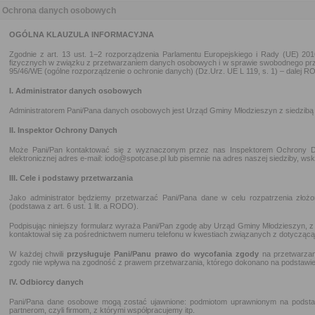
Ochrona danych osobowych
OGÓLNA KLAUZULA INFORMACYJNA
Zgodnie z art. 13 ust. 1−2 rozporządzenia Parlamentu Europejskiego i Rady (UE) 20
fizycznych w związku z przetwarzaniem danych osobowych i w sprawie swobodnego prz
95/46/WE (ogólne rozporządzenie o ochronie danych) (Dz.Urz. UE L 119, s. 1) – dalej R
I. Administrator danych osobowych
Administratorem Pani/Pana danych osobowych jest Urząd Gminy Młodzieszyn z siedzibą
II. Inspektor Ochrony Danych
Może Pani/Pan kontaktować się z wyznaczonym przez nas Inspektorem Ochrony 
elektronicznej adres e-mail: iodo@spotcase.pl lub pisemnie na adres naszej siedziby, wsk
III. Cele i podstawy przetwarzania
Jako administrator będziemy przetwarzać Pani/Pana dane w celu rozpatrzenia złoż
(podstawa z art. 6 ust. 1 lit. a RODO).
Podpisując niniejszy formularz wyraża Pani/Pan zgodę aby Urząd Gminy Młodzieszyn, z
kontaktował się za pośrednictwem numeru telefonu w kwestiach związanych z dotycząc
W każdej chwili
przysługuje Pani/Panu prawo do wycofania zgody
na przetwarzan
zgody nie wpływa na zgodność z prawem przetwarzania, którego dokonano na podstawie
IV. Odbiorcy danych
Pani/Pana dane osobowe mogą zostać ujawnione: podmiotom uprawnionym na podsta
partnerom, czyli firmom, z którymi współpracujemy itp.