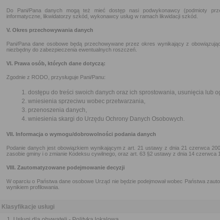
Do Pani/Pana danych mogą też mieć dostęp nasi podwykonawcy (podmioty przetw
informatyczne, likwidatorzy szkód, wykonawcy usług w ramach likwidacji szkód.
V. Okres przechowywania danych
Pani/Pana dane osobowe będą przechowywane przez okres wynikający z obowiązując
niezbędny do zabezpieczenia ewentualnych roszczeń.
VI. Prawa osób, których dane dotyczą:
Zgodnie z RODO, przysługuje Pani/Panu:
dostępu do treści swoich danych oraz ich sprostowania, usunięcia lub o
wniesienia sprzeciwu wobec przetwarzania,
przenoszenia danych,
wniesienia skargi do Urzędu Ochrony Danych Osobowych.
VII. Informacja o wymogu/dobrowolności podania danych
Podanie danych jest obowiązkiem wynikającym z art. 21 ustawy z dnia 21 czerwca 200
zasobie gminy i o zmianie Kodeksu cywilnego, oraz art. 63 §2 ustawy z dnia 14 czerwca
VIII. Zautomatyzowane podejmowanie decyzji
W oparciu o Państwa dane osobowe Urząd nie będzie podejmował wobec Państwa zauto
wynikiem profilowania.
Klasyfikacje usługi
Usługi dla obywateli - Polityka lokalowa