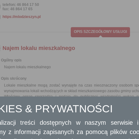
telefon: 46 864 17 50
fax: 46 864 17 65
https://mlodzieszyn.pl
OPIS SZCZEGÓŁOWY USŁUGI
Najem lokalu mieszkalnego
Ogólny opis
Najem lokalu mieszkalnego
Opis skrócony
Lokale mieszkalne mogą zostać wynajęte na czas nieoznaczony osobom spe
wynajmowania lokali wchodzących w skład mieszkaniowego zasobu gminy uchw
Właściwy organ sporządza i podaje do publicznej wiadomości wykaz n
lub oddania w użytkowanie, najem, dzierżawę lub użyczenie.
OKIES & PRYWATNOŚCI
Informację o zamieszczeniu wykazu właściwy organ podaje do publicznej wiad
o zasięgu obejmującym co najmniej powiat, na terenie którego położona jest n
Zawarcie umów użytkowania, najmu lub dzierżawy na czas oznaczony dłużs
lizacji treści dostępnych w naszym serwisie
następuje w drodze przetargu.
amy z informacji zapisanych za pomocą plików co
Wymagane dokumenty