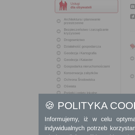
Usługi
dla obywateli
Architektura i planowanie
przestrzenne
Bezpieczeństwo i zarządzanie
kryzysowe
Drogownictwo
Działalność gospodarcza
Geodezja i Kartografia
Geodezja i Kataster
Gospodarka nieruchomościami
Konserwacja zabytków
Ochrona Środowiska
Oświata
Podatki i opłaty lokalne
Polityka lokalowa
🍪 POLITYKA CO
Polityka społeczna
Skargi i wnioski
Informujemy, iż w celu optyma
Sport i Rekreacja
Sprawy komunalne
indywidualnych potrzeb korzyst
Sprawy komunikacyjne