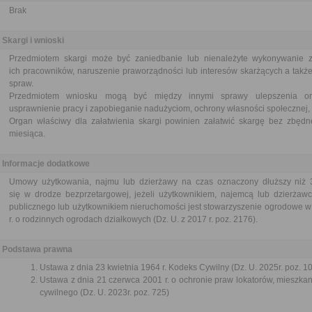
Brak
Skargi i wnioski
Przedmiotem skargi może być zaniedbanie lub nienależyte wykonywanie 
ich pracowników, naruszenie praworządności lub interesów skarżących a także
spraw.
Przedmiotem wniosku mogą być między innymi sprawy ulepszenia orga
usprawnienie pracy i zapobieganie nadużyciom, ochrony własności społecznej, 
Organ właściwy dla załatwienia skargi powinien załatwić skargę bez zbędne
miesiąca.
Informacje dodatkowe
Umowy użytkowania, najmu lub dzierżawy na czas oznaczony dłuższy niż 3
się w drodze bezprzetargowej, jeżeli użytkownikiem, najemcą lub dzierżawc
publicznego lub użytkownikiem nieruchomości jest stowarzyszenie ogrodowe w
r. o rodzinnych ogrodach działkowych (Dz. U. z 2017 r. poz. 2176).
Podstawa prawna
Ustawa z dnia 23 kwietnia 1964 r. Kodeks Cywilny (Dz. U. 2025r. poz. 1
Ustawa z dnia 21 czerwca 2001 r. o ochronie praw lokatorów, mieszk
cywilnego (Dz. U. 2023r. poz. 725)