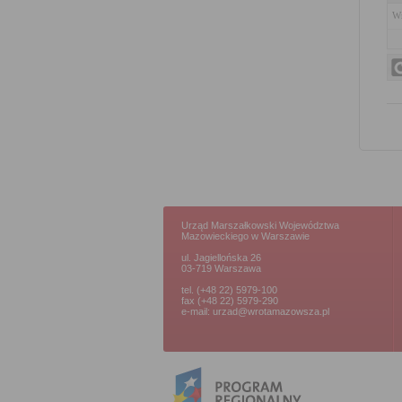
Wn
Urząd Marszałkowski Województwa
Mazowieckiego w Warszawie
ul. Jagiellońska 26
03-719 Warszawa
tel. (+48 22) 5979-100
fax (+48 22) 5979-290
e-mail: urzad@wrotamazowsza.pl