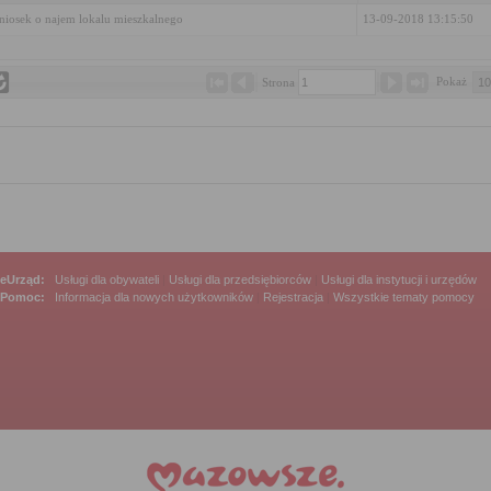
iosek o najem lokalu mieszkalnego
13-09-2018 13:15:50
Pokaż 
Strona 
eUrząd:
Usługi dla obywateli
|
Usługi dla przedsiębiorców
|
Usługi dla instytucji i urzędów
Pomoc:
Informacja dla nowych użytkowników
|
Rejestracja
|
Wszystkie tematy pomocy