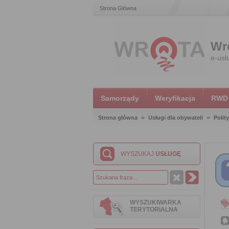
Strona Główna
Wr
e-usl
Samorządy
Weryfikacja
RWD
Strona główna
Usługi dla obywateli
Polit
WYSZUKAJ
USŁUGĘ
WYSZUKIWARKA
TERYTORIALNA