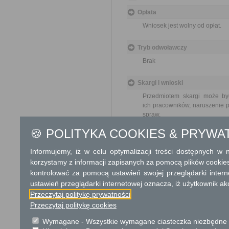
Opłata
Wniosek jest wolny od opłat.
Tryb odwoławczy
Brak
Skargi i wnioski
Przedmiotem skargi może by
ich pracowników, naruszenie p
spraw.
Przedmiotem wniosku mogą 
🍪 POLITYKA COOKIES & PRYWA
usprawnienie pracy i zapobieg
Organ właściwy dla załatwien
Informujemy, iż w celu optymalizacji treści dostępnych w
miesiąca.
korzystamy z informacji zapisanych za pomocą plików cookie
kontrolować za pomocą ustawień swojej przeglądarki inter
Podstawa prawna
ustawień przeglądarki internetowej oznacza, iż użytkownik ak
Ustawa z dnia 23 kwiet
Przeczytaj politykę prywatności
Ustawa z dnia 21 czer
Przeczytaj politykę cookies
cywilnego (Dz. U. 2023
Wymagane - Wszystkie wymagane ciasteczka niezbędne do
Ochrona danych osobowych