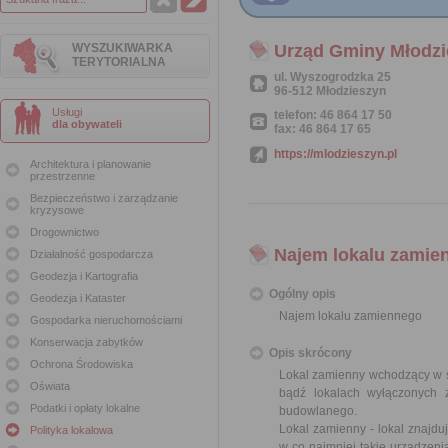
WYSZUKIWARKA
Urząd Gminy Młodzi
TERYTORIALNA
ul. Wyszogrodzka 25
96-512 Młodzieszyn
Usługi
telefon: 46 864 17 50
dla obywateli
fax: 46 864 17 65
https://mlodzieszyn.pl
Architektura i planowanie
przestrzenne
Bezpieczeństwo i zarządzanie
kryzysowe
Drogownictwo
Najem lokalu zamie
Działalność gospodarcza
Geodezja i Kartografia
Ogólny opis
Geodezja i Kataster
Najem lokalu zamiennego
Gospodarka nieruchomościami
Konserwacja zabytków
Opis skrócony
Ochrona Środowiska
Lokal zamienny wchodzący w 
Oświata
bądź lokalach wyłączonych 
Podatki i opłaty lokalne
budowlanego.
Lokal zamienny - lokal znajdu
Polityka lokalowa
w co najmniej takie urządzeni