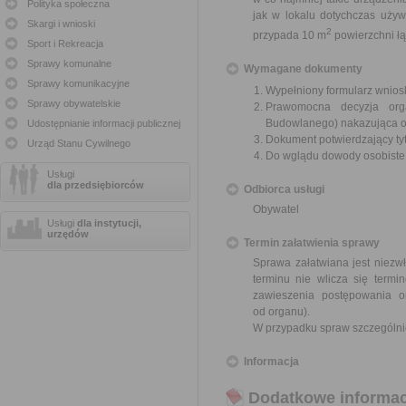
Polityka społeczna
jak w lokalu dotychczas uży
Skargi i wnioski
2
przypada 10 m
powierzchni ł
Sport i Rekreacja
Sprawy komunalne
Wymagane dokumenty
Sprawy komunikacyjne
Wypełniony formularz wnios
Sprawy obywatelskie
Prawomocna decyzja orga
Budowlanego) nakazująca opr
Udostępnianie informacji publicznej
Dokument potwierdzający ty
Urząd Stanu Cywilnego
Do wglądu dowody osobiste
Usługi
dla przedsiębiorców
Odbiorca usługi
Obywatel
Usługi
dla instytucji,
urzędów
Termin załatwienia sprawy
Sprawa załatwiana jest niezwł
terminu nie wlicza się term
zawieszenia postępowania 
od organu).
W przypadku spraw szczególni
Informacja
Dodatkowe informac