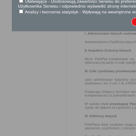
Ułatwiające - Dostosowują zawartości Serwisu do preferen
Użytkownika Serwisu i odpowiednio wyświetlić stronę interne
OGÓLNA KLAUZULA INFORM
Analizy i tworzenia statystyk - Wpływają na wewnętrzne st
Zgodnie z art. 13 ust. 1−2 rozp
fizycznych w związku z przetwar
95/46/WE (ogólne rozporządzenie o
I. Administrator danych osobo
Administratorem Pani/Pana danych
II. Inspektor Ochrony Danych
Może Pani/Pan kontaktować się
elektronicznej adres e-mail: iodo@
III. Cele i podstawy przetwarzan
Jako administrator będziemy pr
(podstawa z art. 6 ust. 1 lit. a RO
Podpisując niniejszy formularz w
kontaktował się za pośrednictwem
W każdej chwili
przysługuje Pa
zgody nie wpływa na zgodność z p
IV. Odbiorcy danych
Pani/Pana dane osobowe mogą zo
partnerom, czyli firmom, z którymi