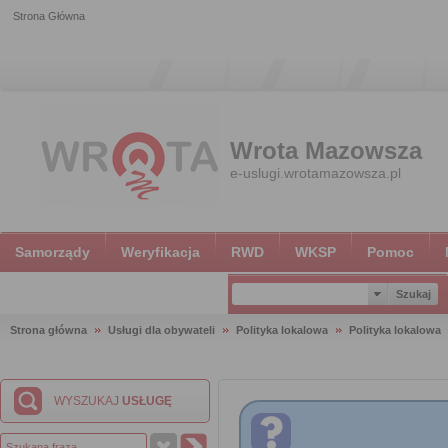
Strona Główna
Wrota Mazowsza
e-uslugi.wrotamazowsza.pl
Samorządy
Weryfikacja
RWD
WKSP
Pomoc
Strona główna
Usługi dla obywateli
Polityka lokalowa
Polityka lokalowa
WYSZUKAJ
USŁUGĘ