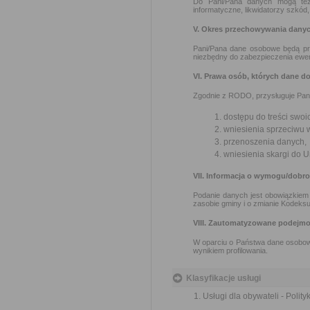
Do Pani/Pana danych mogą też 
informatyczne, likwidatorzy szkód
V. Okres przechowywania dany
Pani/Pana dane osobowe będą pr
niezbędny do zabezpieczenia ewe
VI. Prawa osób, których dane d
Zgodnie z RODO, przysługuje Pan
dostępu do treści swoi
wniesienia sprzeciwu 
przenoszenia danych,
wniesienia skargi do
VII. Informacja o wymogu/dobr
Podanie danych jest obowiązkiem 
zasobie gminy i o zmianie Kodeksu
VIII. Zautomatyzowane podejmo
W oparciu o Państwa dane osobow
wynikiem profilowania.
Klasyfikacje usługi
Usługi dla obywateli - Polit