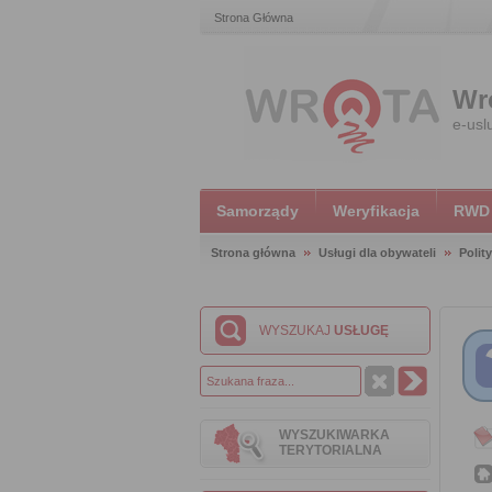
Strona Główna
Wr
e-usl
Samorządy
Weryfikacja
RWD
Strona główna
Usługi dla obywateli
Polit
WYSZUKAJ
USŁUGĘ
WYSZUKIWARKA
TERYTORIALNA