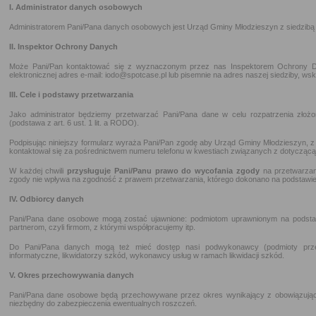
I. Administrator danych osobowych
Administratorem Pani/Pana danych osobowych jest Urząd Gminy Młodzieszyn z siedzibą
II. Inspektor Ochrony Danych
Może Pani/Pan kontaktować się z wyznaczonym przez nas Inspektorem Ochrony 
elektronicznej adres e-mail: iodo@spotcase.pl lub pisemnie na adres naszej siedziby, wsk
III. Cele i podstawy przetwarzania
Jako administrator będziemy przetwarzać Pani/Pana dane w celu rozpatrzenia złoż
(podstawa z art. 6 ust. 1 lit. a RODO).
Podpisując niniejszy formularz wyraża Pani/Pan zgodę aby Urząd Gminy Młodzieszyn, z
kontaktował się za pośrednictwem numeru telefonu w kwestiach związanych z dotycząc
W każdej chwili
przysługuje Pani/Panu prawo do wycofania zgody
na przetwarzan
zgody nie wpływa na zgodność z prawem przetwarzania, którego dokonano na podstawie
IV. Odbiorcy danych
Pani/Pana dane osobowe mogą zostać ujawnione: podmiotom uprawnionym na podsta
partnerom, czyli firmom, z którymi współpracujemy itp.
Do Pani/Pana danych mogą też mieć dostęp nasi podwykonawcy (podmioty przetw
informatyczne, likwidatorzy szkód, wykonawcy usług w ramach likwidacji szkód.
V. Okres przechowywania danych
Pani/Pana dane osobowe będą przechowywane przez okres wynikający z obowiązując
niezbędny do zabezpieczenia ewentualnych roszczeń.