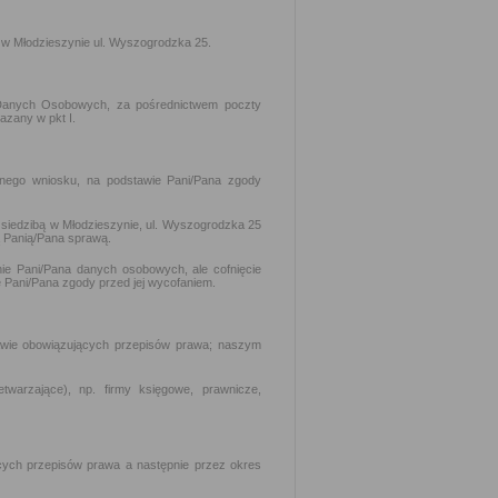
 w Młodzieszynie ul. Wyszogrodzka 25.
Danych Osobowych, za pośrednictwem poczty
azany w pkt I.
onego wniosku, na podstawie Pani/Pana zgody
 siedzibą w Młodzieszynie, ul. Wyszogrodzka 25
ą Panią/Pana sprawą.
ie Pani/Pana danych osobowych, ale cofnięcie
 Pani/Pana zgody przed jej wycofaniem.
wie obowiązujących przepisów prawa; naszym
arzające), np. firmy księgowe, prawnicze,
ych przepisów prawa a następnie przez okres