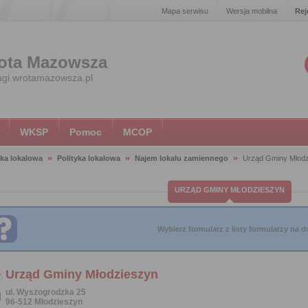
Mapa serwisu
Wersja mobilna
Rej
ota Mazowsza
ugi.wrotamazowsza.pl
WKSP
Pomoc
MCOP
yka lokalowa
Polityka lokalowa
Najem lokalu zamiennego
Urząd Gminy Młod
URZĄD GMINY MŁODZIESZYN
Wybierz formularz z listy formularzy na do
Urząd Gminy Młodzieszyn
ul. Wyszogrodzka 25
96-512 Młodzieszyn