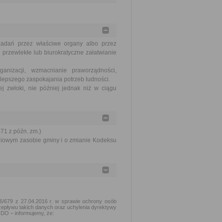
zadań przez właściwe organy albo przez
 przewlekłe lub biurokratyczne załatwianie
nizacji, wzmacnianie praworządności,
lepszego zaspokajania potrzeb ludności.
j zwłoki, nie później jednak niż w ciągu
071 z późn. zm.)
aniowym zasobie gminy i o zmianie Kodeksu
16/679 z 27.04.2016 r. w sprawie ochrony osób
epływu takich danych oraz uchylenia dyrektywy
ODO − informujemy, że: