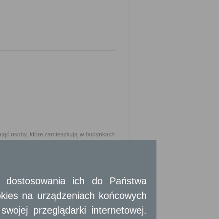
ąć osoby, które zamieszkują w budynkach
rki lub remontu decyzją organu nadzoru
t położony lokal dotychczasowy, wyposażony
any dotychczas, o powierzchni pokoi takiej
jeżeli na członka gospodarstwa domowego
 i dostosowania ich do Państwa
2
sobowego - 20 m
tej powierzchni.
okies na urządzeniach końcowych
ojej przeglądarki internetowej.