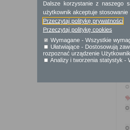
Dalsze korzystanie z naszego s
Sprawy obywatelskie
Udostępnianie informacji publicznej
użytkownik akceptuje stosowanie 
Urząd Stanu Cywilnego
Przeczytaj politykę prywatności
Usługi
Przeczytaj politykę cookies
dla przedsiębiorców
Wymagane - Wszystkie wymagan
Usługi
dla instytucji,
Ułatwiające - Dostosowują zawa
urzędów
rozpoznać urządzenie Użytkownika
Analizy i tworzenia statystyk 