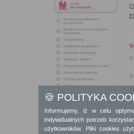
Usługi
dla obywateli
Architektura i planowanie
przestrzenne
Bezpieczeństwo i zarządzanie
kryzysowe
Drogownictwo
Działalność gospodarcza
Geodezja i Kartografia
Geodezja i Kataster
Gospodarka nieruchomościami
Konserwacja zabytków
Ochrona Środowiska
Oświata
Podatki i opłaty lokalne
🍪 POLITYKA CO
Polityka lokalowa
Polityka społeczna
Informujemy, iż w celu optyma
Skargi i wnioski
indywidualnych potrzeb korzyst
Sport i Rekreacja
Sprawy komunalne
użytkowników. Pliki cookies uż
Sprawy komunikacyjne