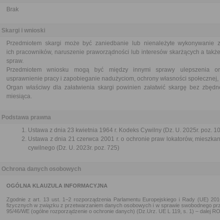
Brak
Skargi i wnioski
Przedmiotem skargi może być zaniedbanie lub nienależyte wykonywanie 
ich pracowników, naruszenie praworządności lub interesów skarżących a także
spraw.
Przedmiotem wniosku mogą być między innymi sprawy ulepszenia orga
usprawnienie pracy i zapobieganie nadużyciom, ochrony własności społecznej, 
Organ właściwy dla załatwienia skargi powinien załatwić skargę bez zbędne
miesiąca.
Podstawa prawna
Ustawa z dnia 23 kwietnia 1964 r. Kodeks Cywilny (Dz. U. 2025r. poz. 1
Ustawa z dnia 21 czerwca 2001 r. o ochronie praw lokatorów, mieszk
cywilnego (Dz. U. 2023r. poz. 725)
Ochrona danych osobowych
OGÓLNA KLAUZULA INFORMACYJNA
Zgodnie z art. 13 ust. 1−2 rozporządzenia Parlamentu Europejskiego i Rady (UE) 20
fizycznych w związku z przetwarzaniem danych osobowych i w sprawie swobodnego prz
95/46/WE (ogólne rozporządzenie o ochronie danych) (Dz.Urz. UE L 119, s. 1) – dalej R