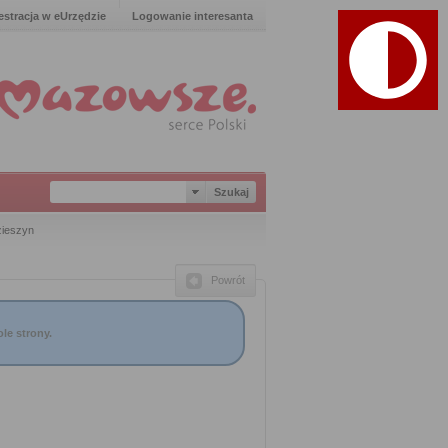
estracja w eUrzędzie
Logowanie interesanta
zieszyn
Powrót
le strony.