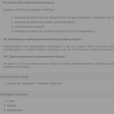
VI. Prawa osób, których dane dotyczą:
Zgodnie z RODO, przysługuje Pani/Panu:
dostępu do treści swoich danych oraz ich sprostowania, usunięcia lub o
wniesienia sprzeciwu wobec przetwarzania,
przenoszenia danych,
wniesienia skargi do Urzędu Ochrony Danych Osobowych.
VII. Informacja o wymogu/dobrowolności podania danych
Podanie danych jest obowiązkiem wynikającym z art. 21 ustawy z dnia 21 czerwca 200
zasobie gminy i o zmianie Kodeksu cywilnego, oraz art. 63 §2 ustawy z dnia 14 czerwca
VIII. Zautomatyzowane podejmowanie decyzji
W oparciu o Państwa dane osobowe Urząd nie będzie podejmował wobec Państwa zauto
wynikiem profilowania.
Klasyfikacje usługi
Usługi dla obywateli - Polityka lokalowa
Kategorie życiowe
Lokal
Najem
Mieszkanie