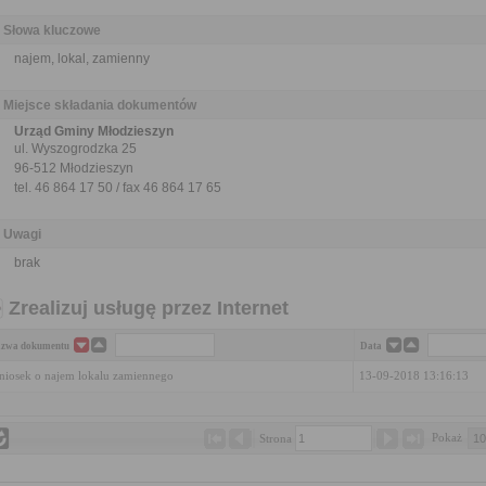
Słowa kluczowe
najem, lokal, zamienny
Miejsce składania dokumentów
Urząd Gminy Młodzieszyn
ul. Wyszogrodzka 25
96-512 Młodzieszyn
tel. 46 864 17 50 / fax 46 864 17 65
Uwagi
brak
Zrealizuj usługę przez Internet
zwa dokumentu
Data
iosek o najem lokalu zamiennego
13-09-2018 13:16:13
Pokaż 
Strona 