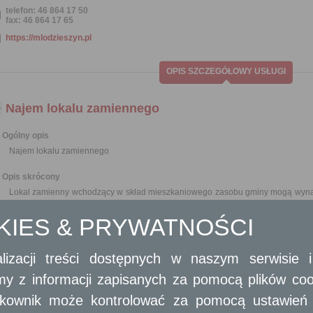
telefon: 46 864 17 50
fax: 46 864 17 65
https://mlodzieszyn.pl
OPIS SZCZEGÓŁOWY USŁUGI
Najem lokalu zamiennego
Ogólny opis
Najem lokalu zamiennego
Opis skrócony
Lokal zamienny wchodzący w skład mieszkaniowego zasobu gminy mogą wynaj
bądź lokalach wyłączonych z użytkowania lub przeznaczonych do rozbió
budowlanego.
OKIES & PRYWATNOŚCI
Lokal zamienny - lokal znajdujący się w tej samej miejscowości, w której jes
w co najmniej takie urządzenia techniczne, w jakie był wyposażony lokal używ
jak w lokalu dotychczas używanym; warunek ten uznaje się za spełniony, 
lizacji treści dostępnych w naszym serwisie
2
przypada 10 m
powierzchni łącznej pokoi, a w wypadku gospodarstwa jednoo
amy z informacji zapisanych za pomocą plików co
Wymagane dokumenty
ytkownik może kontrolować za pomocą ustawień sw