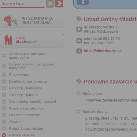
WYSZUKIWARKA
Urząd Gminy Młodzi
TERYTORIALNA
ul. Wyszogrodzka 25
96-512 Młodzieszyn
Usługi
telefon: 46 864 17 50
dla obywateli
fax: 46 864 17 65
https://mlodzieszyn.pl
Architektura i planowanie
przestrzenne
Bezpieczeństwo i zarządzanie
kryzysowe
Drogownictwo
Ponowne zawarcie u
Działalność gospodarcza
Geodezja i Kartografia
Ogólny opis
Geodezja i Kataster
Ponowne zawarcie umowy najmu
Gospodarka nieruchomościami
Konserwacja zabytków
Opis skrócony
Ochrona Środowiska
Z osobą, która utraciła tytu
Oświata
lub wobec której orzeczona
Podatki i opłaty lokalne
dotychczas zajmowanego lokal
Polityka lokalowa