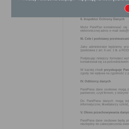
I. Administrator danych osobo
Administratorem Pani/Pana danych
II. Inspektor Ochrony Danych
Może Pani/Pan kontaktować się
elektronicznej adres e-mail: iodo@
III. Cele i podstawy przetwarzan
Jako administrator będziemy pr
(podstawa z art. 6 ust. 1 lit. a RO
Podpisując niniejszy formularz w
kontaktował się za pośrednictwem
W każdej chwili
przysługuje Pa
zgody nie wpływa na zgodność z p
IV. Odbiorcy danych
Pani/Pana dane osobowe mogą zo
partnerom, czyli firmom, z którymi
Do Pani/Pana danych mogą też 
informatyczne, likwidatorzy szkód
V. Okres przechowywania dany
Pani/Pana dane osobowe będą pr
niezbędny do zabezpieczenia ewe