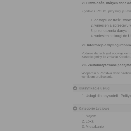
VI. Prawa osób, których dane d
Zgodnie z RODO, przysługuje Pan
dostępu do treści swoi
wniesienia sprzeciwu 
przenoszenia danych,
wniesienia skargi do
VII. Informacja o wymogu/dobr
Podanie danych jest obowiązkiem 
zasobie gminy i o zmianie Kodeksu
VIII. Zautomatyzowane podejmo
W oparciu o Państwa dane osobow
wynikiem profilowania.
Klasyfikacje usługi
Usługi dla obywateli - Polit
Kategorie życiowe
Najem
Lokal
Mieszkanie