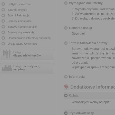
Wymagane dokumenty
Polityka społeczna
Wypełniony formularz wnios
Skargi i wnioski
Zaświadczenie o spłacie za
Sport i Rekreacja
Do wglądu dowody osobiste
Sprawy komunalne
Sprawy komunikacyjne
Odbiorca usługi
Sprawy obywatelskie
Obywatel
Udostępnianie informacji publicznej
Termin załatwienia sprawy
Urząd Stanu Cywilnego
Sprawa załatwiana jest niezwł
Usługi
terminu nie wlicza się term
dla przedsiębiorców
zawieszenia postępowania 
od organu).
Usługi
dla instytucji,
W przypadku spraw szczególni
urzędów
Informacja
Dodatkowe informac
Opłata
Wniosek jest wolny od opłat.
Tryb odwoławczy