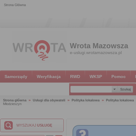
Strona Główna
Wrota Mazowsza
e-uslugi.wrotamazowsza.pl
Samorządy
Weryfikacja
RWD
WKSP
Pomoc
Strona główna
Usługi dla obywateli
Polityka lokalowa
Polityka lokalowa
Młodzieszyn
WYSZUKAJ
USŁUGĘ