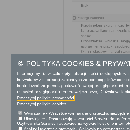
Brak
Skargi i wnioski
Przedmiotem skargi może by
ich pracowników, naruszenie p
spraw.
Przedmiotem wniosku mogą 
usprawnienie pracy i zapobieg
Organ właściwy dla załatwien
miesiąca.
🍪 POLITYKA COOKIES & PRYWA
Podstawa prawna
Informujemy, iż w celu optymalizacji treści dostępnych w
Ustawa z dnia 23 kwiet
korzystamy z informacji zapisanych za pomocą plików cookie
Ustawa z dnia 21 czer
kontrolować za pomocą ustawień swojej przeglądarki inter
cywilnego (Dz. U. 2023
ustawień przeglądarki internetowej oznacza, iż użytkownik ak
Przeczytaj politykę prywatności
Ochrona danych osobowych
Przeczytaj politykę cookies
OGÓLNA KLAUZULA INFORM
Wymagane - Wszystkie wymagane ciasteczka niezbędne do
Zgodnie z art. 13 ust. 1−2 rozp
Ułatwiające - Dostosowują zawartości Serwisu do preferen
fizycznych w związku z przetwar
Użytkownika Serwisu i odpowiednio wyświetlić stronę interne
95/46/WE (ogólne rozporządzenie o
Analizy i tworzenia statystyk - Wpływają na wewnętrzne st