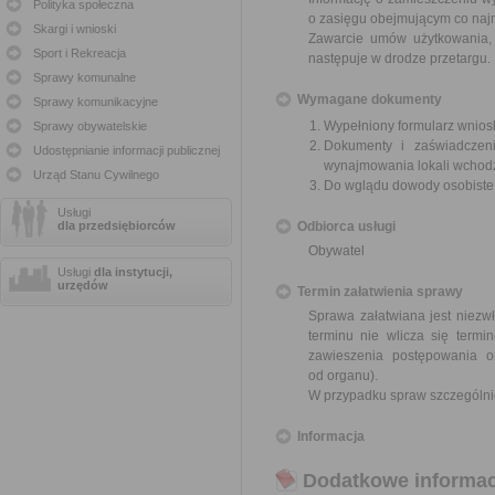
Polityka społeczna
o zasięgu obejmującym co najm
Skargi i wnioski
Zawarcie umów użytkowania, 
Sport i Rekreacja
następuje w drodze przetargu.
Sprawy komunalne
Wymagane dokumenty
Sprawy komunikacyjne
Wypełniony formularz wnios
Sprawy obywatelskie
Dokumenty i zaświadczeni
Udostępnianie informacji publicznej
wynajmowania lokali wchod
Urząd Stanu Cywilnego
Do wglądu dowody osobist
Usługi
dla przedsiębiorców
Odbiorca usługi
Obywatel
Usługi
dla instytucji,
urzędów
Termin załatwienia sprawy
Sprawa załatwiana jest niezwł
terminu nie wlicza się term
zawieszenia postępowania 
od organu).
W przypadku spraw szczególni
Informacja
Dodatkowe informac