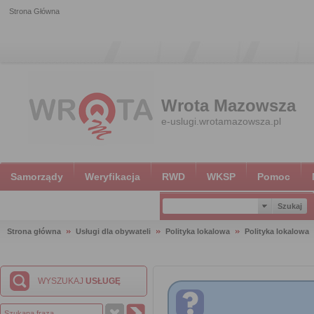
Strona Główna
Wrota Mazowsza
e-uslugi.wrotamazowsza.pl
Samorządy
Weryfikacja
RWD
WKSP
Pomoc
Strona główna
Usługi dla obywateli
Polityka lokalowa
Polityka lokalowa
WYSZUKAJ
USŁUGĘ