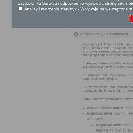
Użytkownika Serwisu i odpowiednio wyświetlić stronę interne
Podstawa prawna
Analizy i tworzenia statystyk - Wpływają na wewnętrzne st
Ustawa z dnia 23 kwiet
Ustawa z dnia 21 czer
cywilnego (Dz. U. 2023
Ochrona danych osobowych
Zgodnie z art. 13 ust. 1 i 2 Rozp
nr 2016/679 z dnia 27 kwietnia 2
z przetwarzaniem danych osobow
rozporządzenie o ochronie danych)
1. Administratorem Pani/Pana dan
w Rościszewie przy ul. Armii Kraj
2. Administrator wyznaczył 
iodo.rosciszewo@wp.pl
3. Przetwarzanie Pani/Pana danyc
podstawie art. 6 ust. 1 pkt. c) r
Dane osobowe przetwarzane będą 
ustawa z dnia 8 marca 1990
rozporządzenie rady ministr
wniosków,
rozporządzenie z dnia 
oraz instrukcji w spra