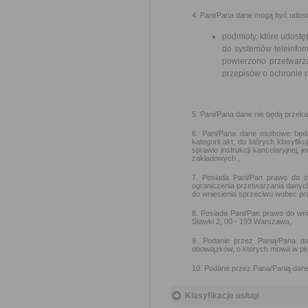
4. Pani/Pana dane mogą być udos
podmioty, które udostę
do systemów teleinfor
powierzono przetwarz
przepisów o ochronie
5. Pani/Pana dane nie będą przek
6. Pani/Pana dane osobowe będ
kategorii akt, do których klasyfi
sprawie instrukcji kancelaryjnej, 
zakładowych ,
7. Posiada Pani/Pan prawo do ż
ograniczenia przetwarzania danyc
do wniesienia sprzeciwu wobec pr
8. Posiada Pani/Pan prawo do wn
Stawki 2, 00 - 193 Warszawa,
9. Podanie przez Panią/Pana da
obowiązków, o których mowa w pkt
10. Podane przez Pana/Panią dane
Klasyfikacje usługi