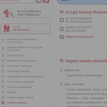
WYSZUKIWARKA
Urząd Gminy Rości
TERYTORIALNA
ul. Armii Krajowej 1
09-204 Rościszewo
Usługi
telefon: 242764076
dla obywateli
fax: 242764201
https://rosciszewo.pl
Architektura i planowanie
przestrzenne
Bezpieczeństwo i zarządzanie
kryzysowe
Drogownictwo
Najem lokalu miesz
Działalność gospodarcza
Geodezja i Kartografia
Ogólny opis
Geodezja i Kataster
Najem lokalu mieszkalnego
Gospodarka nieruchomościami
Konserwacja zabytków
Opis skrócony
Ochrona Środowiska
Lokale mieszkalne mogą zost
Oświata
wynajmowania lokali wchodząc
Podatki i opłaty lokalne
Właściwy organ sporządza 
lub oddania w użytkowanie, na
Polityka lokalowa
Informację o zamieszczeniu wy