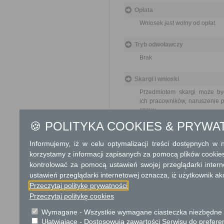
Opłata
Wniosek jest wolny od opłat.
Tryb odwoławczy
Brak
Skargi i wnioski
Przedmiotem skargi może by
ich pracowników, naruszenie p
spraw.
Przedmiotem wniosku mogą 
🍪 POLITYKA COOKIES & PRYWA
usprawnienie pracy i zapobieg
Organ właściwy dla załatwien
Informujemy, iż w celu optymalizacji treści dostępnych w
miesiąca.
korzystamy z informacji zapisanych za pomocą plików cookie
kontrolować za pomocą ustawień swojej przeglądarki inter
Informacje dodatkowe
ustawień przeglądarki internetowej oznacza, iż użytkownik ak
Umowy użytkowania, najmu lu
Przeczytaj politykę prywatności
się w drodze bezprzetargowej
Przeczytaj politykę cookies
publicznego lub użytkownikiem
r. o rodzinnych ogrodach działk
Wymagane - Wszystkie wymagane ciasteczka niezbędne do
Ułatwiające - Dostosowują zawartości Serwisu do preferen