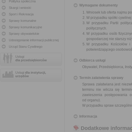
Polityka społeczna
Wymagane dokumenty
Skargi i wnioski
Wniosek lub oferta najmu 
Sport i Rekreacja
W przypadku spółki cywilnej
Sprawy komunalne
W przypadku Partii polityc
Sprawy komunikacyjne
politycznych.
W przypadku osób fizycznyc
Sprawy obywatelskie
gospodarczej nie starszy niż
Udostępnianie informacji publicznej
W przypadku Kościołów i 
Urząd Stanu Cywilnego
potwierdzającego osobowoś
Usługi
dla przedsiębiorców
Odbiorca usługi
Obywatel, Przedsiębiorca, Insty
Usługi
dla instytucji,
urzędów
Termin załatwienia sprawy
Sprawa załatwiana jest niezwł
terminu nie wlicza się term
zawieszenia postępowania 
od organu).
W przypadku spraw szczególni
Informacja
Dodatkowe informac