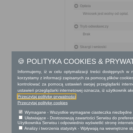
Opłata
Wniosek jest wolny od opłat.
Tryb odwoławczy
Brak
Skargi i wnioski
Przedmiotem skargi może by
🍪 POLITYKA COOKIES & PRYWA
ich pracowników, naruszenie p
spraw.
Przedmiotem wniosku mogą 
Informujemy, iż w celu optymalizacji treści dostępnych w
usprawnienie pracy i zapobieg
korzystamy z informacji zapisanych za pomocą plików cookie
Organ właściwy dla załatwien
kontrolować za pomocą ustawień swojej przeglądarki inter
miesiąca.
ustawień przeglądarki internetowej oznacza, iż użytkownik ak
Przeczytaj politykę prywatności
Podstawa prawna
Przeczytaj politykę cookies
Ustawa z dnia 23 kwiet
Wymagane - Wszystkie wymagane ciasteczka niezbędne do
Ustawa z dnia 21 sierp
Ułatwiające - Dostosowują zawartości Serwisu do preferen
Użytkownika Serwisu i odpowiednio wyświetlić stronę interne
Ochrona danych osobowych
Analizy i tworzenia statystyk - Wpływają na wewnętrzne st