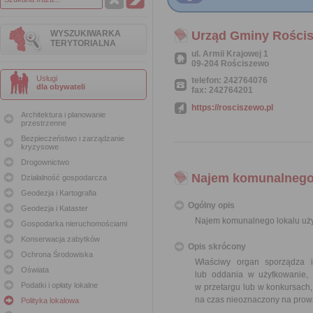
WYSZUKIWARKA
Urząd Gminy Rości
TERYTORIALNA
ul. Armii Krajowej 1
09-204 Rościszewo
Usługi
telefon: 242764076
dla obywateli
fax: 242764201
https://rosciszewo.pl
Architektura i planowanie
przestrzenne
Bezpieczeństwo i zarządzanie
kryzysowe
Drogownictwo
Najem komunalnego
Działalność gospodarcza
Geodezja i Kartografia
Ogólny opis
Geodezja i Kataster
Najem komunalnego lokalu uż
Gospodarka nieruchomościami
Konserwacja zabytków
Opis skrócony
Ochrona Środowiska
Właściwy organ sporządza 
Oświata
lub oddania w użytkowanie, 
Podatki i opłaty lokalne
w przetargu lub w konkursach
na czas nieoznaczony na prowa
Polityka lokalowa