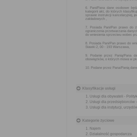
6. Pani/Pana dane osobowe będ
kategorii akt, do których klasyfi
sprawie instrukcji kancelaryjnej, 
zakładowych ,
7. Posiada Pani/Pan prawo do ż
ograniczenia przetwarzania danyc
do wniesienia sprzeciwu wobec pr
8. Posiada Pani/Pan prawo do wn
Stawki 2, 00 - 193 Warszawa,
9. Podanie przez Panią/Pana da
obowiązków, o których mowa w pkt
10. Podane przez Pana/Panią dane
Klasyfikacje usługi
Usługi dla obywateli - Polit
Usługi dla przedsiębiorców -
Usługi dla instytucji, urzędó
Kategorie życiowe
Najem
Działalność gospodarcza