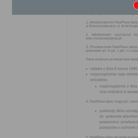
Zgodnie z art. 13 ust. 1 i 2 Rozp
nr 2016/679 z dnia 27 kwietnia 2
z przetwarzaniem danych osobow
rozporządzenie o ochronie danych)
1. Administratorem Pani/Pana dan
w Rościszewie przy ul. Armii Kraj
2. Administrator wyznaczył 
iodo.rosciszewo@wp.pl
3. Przetwarzanie Pani/Pana danyc
podstawie art. 6 ust. 1 pkt. c) r
Dane osobowe przetwarzane będą 
ustawa z dnia 8 marca 1990
rozporządzenie rady ministr
wniosków,
rozporządzenie z dnia 
oraz instrukcji w spra
4. Pani/Pana dane mogą być udos
podmioty, które udostę
do systemów teleinfor
powierzono przetwarz
przepisów o ochronie
5. Pani/Pana dane nie będą przek