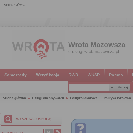
Strona Główna
Wrota Mazowsza
e-uslugi.wrotamazowsza.pl
Samorządy
Weryfikacja
RWD
WKSP
Pomoc
Strona główna
Usługi dla obywateli
Polityka lokalowa
Polityka lokalowa
WYSZUKAJ
USŁUGĘ