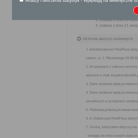
Analizy i tworzenia statystyk - Wpływają na wewnętrzne st
Podstawa prawna
Ustawa z dnia 23 kwiet
Ustawa z dnia 24 czerw
Ustawa z dnia 21 sierp
Ochrona danych osobowych
1. Administratorem Pani/Pana dan
(adres: ul. J. Piłsudskiego 59 05-6
2. W sprawach z zakresu ochron
adresem e-mail: inspektor@cbi24.p
3. Dane osobowe będą przetwarzan
4. Dane osobowe będą przetwarzan
określonych w przepisach odrębny
5. Podstawą prawną przetwarzania d
6. 6. Odbiorcami Pani/Pana danyc
7. Osoba, której dane dotyczą ma
- dostępu do treści swoich danych