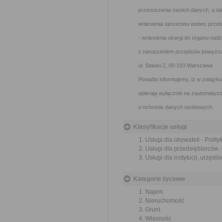
przenoszenia swoich danych, a ta
wniesienia sprzeciwu wobec prze
- wniesienia skargi do organu na
z naruszeniem przepisów powyżs
ul. Stawki 2, 00-193 Warszawa
Ponadto informujemy, iż w związk
opierają wyłącznie na zautomatyzo
o ochronie danych osobowych.
Klasyfikacje usługi
Usługi dla obywateli - Polit
Usługi dla przedsiębiorców -
Usługi dla instytucji, urzędó
Kategorie życiowe
Najem
Nieruchomość
Grunt
Własność