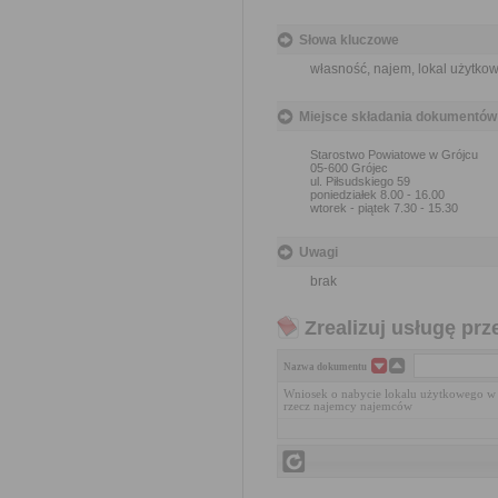
Słowa kluczowe
własność, najem, lokal użytko
Miejsce składania dokumentów
Starostwo Powiatowe w Grójcu
05-600 Grójec
ul. Piłsudskiego 59
poniedziałek 8.00 - 16.00
wtorek - piątek 7.30 - 15.30
Uwagi
brak
Zrealizuj usługę prz
Nazwa dokumentu
Wniosek o nabycie lokalu użytkowego w 
rzecz najemcy najemców