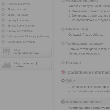
Wymagane dokumenty
Polityka społeczna
Wniosek o nabycie lokalu użyt
Skargi i wnioski
Dokumenty potwierdzające i
Sport i Rekreacja
Dokumenty potwierdzające br
Pełnomocnictwo w przypadku
Sprawy komunalne
Sprawy komunikacyjne
Odbiorca usługi
Sprawy obywatelskie
Obywatel, Przedsiębiorca
Udostępnianie informacji publicznej
Urząd Stanu Cywilnego
Termin załatwienia sprawy
Sprawa rozstrzygana jest na d
Usługi
dla przedsiębiorców
nie mają zastosowania.
Informacja
Usługi
dla instytucji,
urzędów
Dodatkowe informac
Opłata
Wniosek jest wolny od opłat,
17 zł opłata skarbowa za z
Informacje o płatnościach
Numer rachunku bankowego: