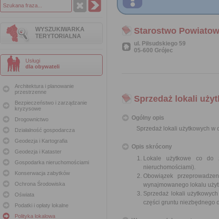
WYSZUKIWARKA
Starostwo Powiatow
TERYTORIALNA
ul. Piłsudskiego 59
05-600 Grójec
Usługi
dla obywateli
Architektura i planowanie
przestrzenne
Sprzedaż lokali uż
Bezpieczeństwo i zarządzanie
kryzysowe
Ogólny opis
Drogownictwo
Sprzedaż lokali użytkowych w
Działalność gospodarcza
Geodezja i Kartografia
Opis skrócony
Geodezja i Kataster
Lokale użytkowe co do 
Gospodarka nieruchomościami
nieruchomościami).
Konserwacja zabytków
Obowiązek przeprowadzen
Ochrona Środowiska
wynajmowanego lokalu użyt
Sprzedaż lokali użytkowyc
Oświata
części gruntu niezbędnego d
Podatki i opłaty lokalne
Polityka lokalowa