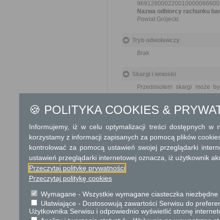
969128000220010000086600
Nazwa odbiorcy rachunku ba
Powiat Grójecki
Tryb odwoławczy
Brak
Skargi i wnioski
Przedmiotem skargi może by
ich pracowników, naruszenie p
spraw. Przedmiotem wniosku 
🍪 POLITYKA COOKIES & PRYWA
usprawnienie pracy i zapob
ludności.Organ właściwy dla
Informujemy, iż w celu optymalizacji treści dostępnych w
niż w ciągu miesiąca.
korzystamy z informacji zapisanych za pomocą plików cookie
kontrolować za pomocą ustawień swojej przeglądarki inter
Informacje dodatkowe
ustawień przeglądarki internetowej oznacza, iż użytkownik ak
Cenę sprzedawanego lokalu ust
Przeczytaj politykę prywatności
nie dłuższy niż 10 lat. Wierzy
Przeczytaj politykę cookies
tytułu podlega zabezpieczeniu
niż do dnia zawarcia umowy p
Wymagane - Wszystkie wymagane ciasteczka niezbędne do
zapłacie w terminach ustalony
Ułatwiające - Dostosowują zawartości Serwisu do preferen
nabywca.
Użytkownika Serwisu i odpowiednio wyświetlić stronę interne