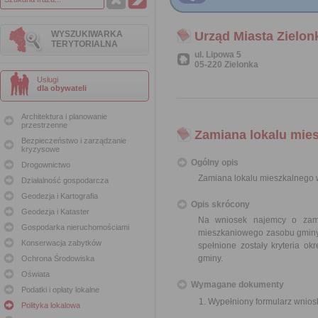
WYSZUKIWARKA
Urząd Miasta Zielon
TERYTORIALNA
ul. Lipowa 5
05-220 Zielonka
Usługi
dla obywateli
Architektura i planowanie
przestrzenne
Zamiana lokalu mie
Bezpieczeństwo i zarządzanie
kryzysowe
Ogólny opis
Drogownictwo
Zamiana lokalu mieszkalnego
Działalność gospodarcza
Geodezja i Kartografia
Opis skrócony
Geodezja i Kataster
Na wniosek najemcy o zam
Gospodarka nieruchomościami
mieszkaniowego zasobu gminy,
Konserwacja zabytków
spełnione zostały kryteria 
gminy.
Ochrona Środowiska
Oświata
Wymagane dokumenty
Podatki i opłaty lokalne
Wypełniony formularz wnios
Polityka lokalowa