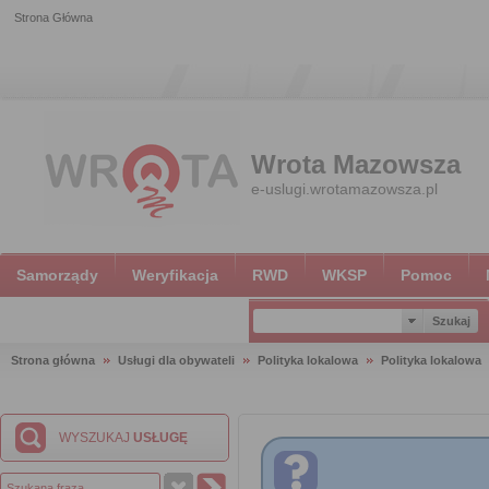
Strona Główna
Wrota Mazowsza
e-uslugi.wrotamazowsza.pl
Samorządy
Weryfikacja
RWD
WKSP
Pomoc
Strona główna
Usługi dla obywateli
Polityka lokalowa
Polityka lokalowa
WYSZUKAJ
USŁUGĘ