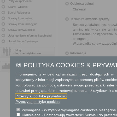
Polityka społeczna
Odbiorca usługi
Skargi i wnioski
Obywatel
Sport i Rekreacja
Sprawy komunalne
Termin załatwienia sprawy
Sprawy komunikacyjne
Sprawa załatwiana jest niezwł
terminu nie wlicza się term
Sprawy obywatelskie
zawieszenia postępowania 
Udostępnianie informacji publicznej
od organu).
Urząd Stanu Cywilnego
W przypadku spraw szczególni
Usługi
Informacja
dla przedsiębiorców
Dodatkowe informac
🍪 POLITYKA COOKIES & PRYWA
Usługi
dla instytucji,
urzędów
Opłata
Informujemy, iż w celu optymalizacji treści dostępnych w
Wniosek jest wolny od opłat.
korzystamy z informacji zapisanych za pomocą plików cookie
kontrolować za pomocą ustawień swojej przeglądarki inter
ustawień przeglądarki internetowej oznacza, iż użytkownik ak
Tryb odwoławczy
Przeczytaj politykę prywatności
Brak
Przeczytaj politykę cookies
Skargi i wnioski
Wymagane - Wszystkie wymagane ciasteczka niezbędne do
Ułatwiające - Dostosowują zawartości Serwisu do preferen
Przedmiotem skargi może by