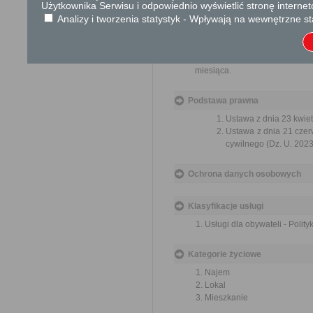
Użytkownika Serwisu i odpowiednio wyświetlić stronę interne
ich pracowników, naruszenie p
Analizy i tworzenia statystyk - Wpływają na wewnętrzne st
spraw.
Przedmiotem wniosku mogą 
usprawnienie pracy i zapobieg
Organ właściwy dla załatwien
miesiąca.
Podstawa prawna
Ustawa z dnia 23 kwiet
Ustawa z dnia 21 czer
cywilnego (Dz. U. 2023
Ochrona danych osobowych
Klasyfikacje usługi
Usługi dla obywateli - Polit
Kategorie życiowe
Najem
Lokal
Mieszkanie