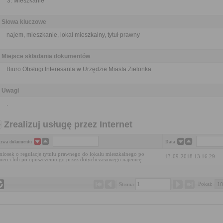
Mieszkanie
Słowa kluczowe
najem, mieszkanie, lokal mieszkalny, tytuł prawny
Miejsce składania dokumentów
Biuro Obsługi Interesanta w Urzędzie Miasta Zielonka
Uwagi
.
Zrealizuj usługę przez Internet
zwa dokumentu
Data
iosek o regulację tytułu prawnego do lokalu mieszkalnego po
13-09-2018 13:16:29
ierci lub po opuszczeniu go przez dotychczasowego najemcę
Pokaż 
Strona 