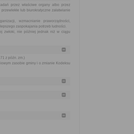
zadań przez właściwe organy albo przez
 przewlekłe lub biurokratyczne załatwianie
nizacji, wzmacnianie praworządności,
lepszego zaspokajania potrzeb ludności.
j zwłoki, nie później jednak niż w ciągu
071 z późn. zm.)
aniowym zasobie gminy i o zmianie Kodeksu