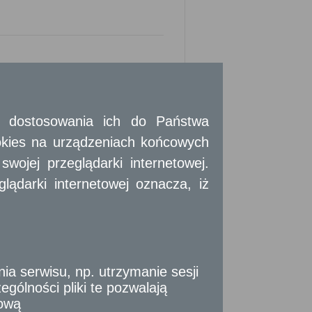
po śmierci lub po
 i dostosowania ich do Państwa
eniu go przez dotychczasowego najemcę
okies na urządzeniach końcowych
ojej przeglądarki internetowej.
meldowaniu najemcy lub pozostały w lokalu
ądarki internetowej oznacza, iż
 Kodeksu Cywilnego, może zostać zawarta
wynajmowania lokali wchodzących w skład
 serwisu, np. utrzymanie sesji
- w wypadku jego śmierci.
gólności pliki te pozwalają
 i prowadzenia wraz z nim wspólnego
przezeń lokalu.
tową