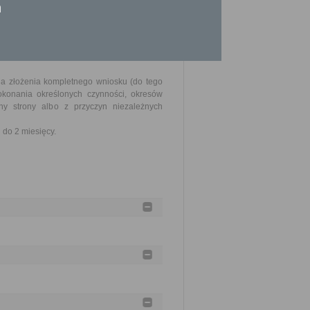
n
nia złożenia kompletnego wniosku (do tego
okonania określonych czynności, okresów
y strony albo z przyczyn niezależnych
do 2 miesięcy.