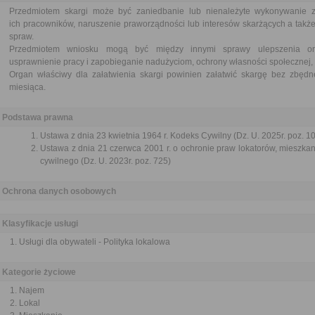
Przedmiotem skargi może być zaniedbanie lub nienależyte wykonywanie 
ich pracowników, naruszenie praworządności lub interesów skarżących a także
spraw.
Przedmiotem wniosku mogą być między innymi sprawy ulepszenia orga
usprawnienie pracy i zapobieganie nadużyciom, ochrony własności społecznej, 
Organ właściwy dla załatwienia skargi powinien załatwić skargę bez zbędne
miesiąca.
Podstawa prawna
Ustawa z dnia 23 kwietnia 1964 r. Kodeks Cywilny (Dz. U. 2025r. poz. 1
Ustawa z dnia 21 czerwca 2001 r. o ochronie praw lokatorów, mieszk
cywilnego (Dz. U. 2023r. poz. 725)
Ochrona danych osobowych
Klasyfikacje usługi
Usługi dla obywateli - Polityka lokalowa
Kategorie życiowe
Najem
Lokal