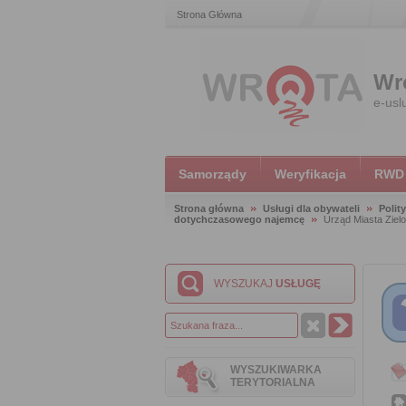
Strona Główna
Wr
e-usl
Samorządy
Weryfikacja
RWD
Strona główna
Usługi dla obywateli
Polit
dotychczasowego najemcę
Urząd Miasta Ziel
WYSZUKAJ
USŁUGĘ
WYSZUKIWARKA
TERYTORIALNA