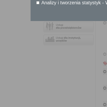
Sprawy komunikacyjne
Analizy i tworzenia statystyk 
Sprawy obywatelskie
Udostępnianie informacji publicznej
Urząd Stanu Cywilnego
Usługi
dla przedsiębiorców
Usługi
dla instytucji,
urzędów