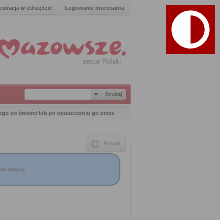
estracja w eUrzędzie
Logowanie interesanta
ego po śmierci lub po opuszczeniu go przez
Powrót
le strony.