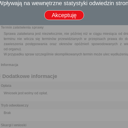
Do wglądu: dowody osobiste.
- Wpływają na wewnętrzne statystyki odwiedzin stro
Odbiorca usługi
Akceptuję
Obywatel
Termin załatwienia sprawy
Sprawa załatwiana jest niezwłocznie, nie później niż w ciągu miesiąca od d
terminu nie wlicza się terminów przewidzianych w przepisach prawa do d
zawieszenia postępowania oraz okresów opóźnień spowodowanych z win
od organu).
W przypadku spraw szczególnie skomplikowanych termin może ulec wydłużeniu 
Informacja
Dodatkowe informacje
Opłata
Wniosek jest wolny od opłat.
Tryb odwoławczy
Brak
Skargi i wnioski