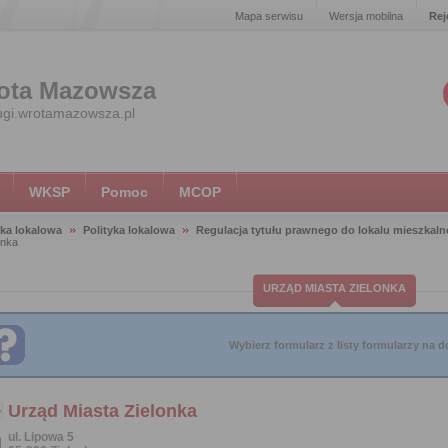
Mapa serwisu
Wersja mobilna
Rej
ota Mazowsza
ugi.wrotamazowsza.pl
WKSP
Pomoc
MCOP
yka lokalowa
Polityka lokalowa
Regulacja tytułu prawnego do lokalu mieszkaln
onka
URZĄD MIASTA ZIELONKA
Wybierz formularz z listy formularzy na do
Urząd Miasta Zielonka
ul. Lipowa 5