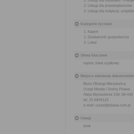
Usługi dla obywateli - Polit
Usługi dla przedsiębiorców -
Usługi dla instytucji, urzędó
Kategorie życiowe
Najem
Działalność gospodarcza
Lokal
Słowa kluczowe
najem, lokal użytkowy
Miejsce składania dokumentów
Biuro Obsługi Mieszkańca
Urząd Miasta i Gminy Pilawa
Aleja Wyzwolenia 158, 08-440
tel. 25 6856110
e-mail: urzad@pilawa.com.pl
Uwagi
brak