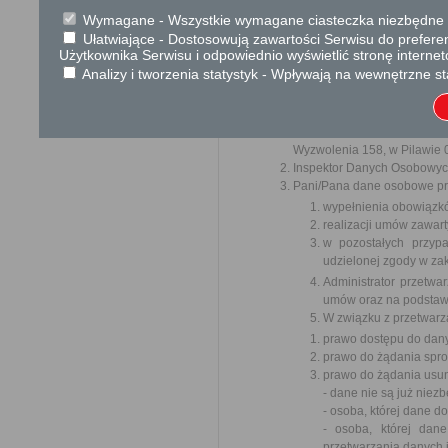
Wymagane - Wszystkie wymagane ciasteczka niezbędne do
W związku z realizacją wymogów 
Ułatwiające - Dostosowują zawartości Serwisu do preferen
ochrony osób fizycznych w zwią
uchylenia dyrektywy 95/46/WE (o
Użytkownika Serwisu i odpowiednio wyświetlić stronę interne
„RODO”, informujemy o zasadac
Analizy i tworzenia statystyk - Wpływają na wewnętrzne st
związanych.
Poniższe zasady stosuje się poc
Administratorem Pani/Pana d
Wyzwolenia 158, w Pilawie 0
Inspektor Danych Osobowyc
Pani/Pana dane osobowe prz
wypełnienia obowiązk
realizacji umów zawart
w pozostałych przyp
udzielonej zgody w zak
Administrator przetw
umów oraz na podstawi
W związku z przetwarz
prawo dostępu do dany
prawo do żądania spr
prawo do żądania usun
- dane nie są już niez
- osoba, której dane 
- osoba, której dan
przetwarzania danych 