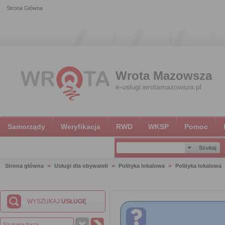
Strona Główna
Wrota Mazowsza
e-uslugi.wrotamazowsza.pl
Samorządy
Weryfikacja
RWD
WKSP
Pomoc
Strona główna
Usługi dla obywateli
Polityka lokalowa
Polityka lokalowa
WYSZUKAJ
USŁUGĘ