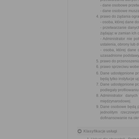
- dane osobowe przet
- dane osobowe muszą 
prawo do żądania ogra
- osoba, której dane 
- przetwarzanie danyc
żądając w zamian ich 
- Administrator nie p
ustalenia, obrony lub 
- osoba, której dane
uzasadnione podstawy 
prawo do przenoszeni
prawo sprzeciwu wobe
Dane udostępnione pr
będą tylko instytucje
Dane udostępnione pr
podlegały profilowaniu
Administrator danyc
międzynarodowej.
Dane osobowe będą prz
jednolitym rzeczow
dofinansowanie na okre
Klasyfikacje usługi