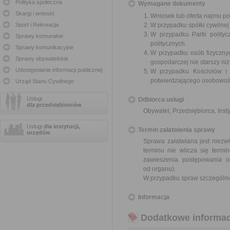
Polityka społeczna
Wymagane dokumenty
Skargi i wnioski
Wniosek lub oferta najmu 
Sport i Rekreacja
W przypadku spółki cywilnej
W przypadku Partii polityc
Sprawy komunalne
politycznych.
Sprawy komunikacyjne
W przypadku osób fizycznyc
Sprawy obywatelskie
gospodarczej nie starszy niż
Udostępnianie informacji publicznej
W przypadku Kościołów i 
potwierdzającego osobowoś
Urząd Stanu Cywilnego
Usługi
Odbiorca usługi
dla przedsiębiorców
Obywatel, Przedsiębiorca, Insty
Usługi
dla instytucji,
Termin załatwienia sprawy
urzędów
Sprawa załatwiana jest niezwł
terminu nie wlicza się term
zawieszenia postępowania 
od organu).
W przypadku spraw szczególni
Informacja
Dodatkowe informac