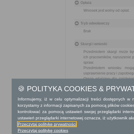
Opłata
Wniosek jest wolny od opłat.
Tryb odwoławczy
Brak
Skargi i wnioski
Przedmiotem skargi może by
ich pracowników, naruszenie p
spraw.
Przedmiotem wniosku mogą 
usprawnienie pracy i zapobieg
Organ właściwy dla załatwien
miesiąca.
🍪 POLITYKA COOKIES & PRYWA
Podstawa prawna
Informujemy, iż w celu optymalizacji treści dostępnych w
Ustawa z dnia 23 kwiet
korzystamy z informacji zapisanych za pomocą plików cookie
Ustawa z dnia 21 sierp
kontrolować za pomocą ustawień swojej przeglądarki inter
ustawień przeglądarki internetowej oznacza, iż użytkownik ak
Ochrona danych osobowych
Przeczytaj politykę prywatności
Przeczytaj politykę cookies
Klauzula informacyjna o przetwar