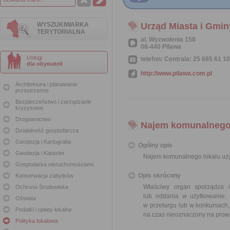
WYSZUKIWARKA
Urząd Miasta i Gmin
TERYTORIALNA
al. Wyzwolenia 158
08-440 Pilawa
Usługi
telefon: Centrala: 25 685 61 10
dla obywateli
http://www.pilawa.com.pl
Architektura i planowanie
przestrzenne
Bezpieczeństwo i zarządzanie
kryzysowe
Drogownictwo
Najem komunalnego
Działalność gospodarcza
Geodezja i Kartografia
Ogólny opis
Geodezja i Kataster
Najem komunalnego lokalu uż
Gospodarka nieruchomościami
Opis skrócony
Konserwacja zabytków
Właściwy organ sporządza 
Ochrona Środowiska
lub oddania w użytkowanie, 
Oświata
w przetargu lub w konkursach
Podatki i opłaty lokalne
na czas nieoznaczony na prowa
Polityka lokalowa