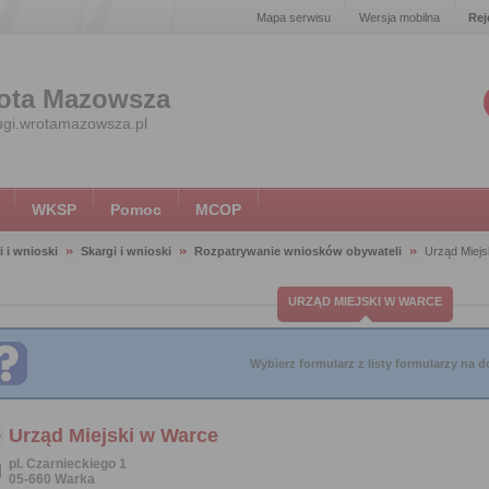
Mapa serwisu
Wersja mobilna
Rej
ota Mazowsza
ugi.wrotamazowsza.pl
WKSP
Pomoc
MCOP
i i wnioski
Skargi i wnioski
Rozpatrywanie wniosków obywateli
Urząd Miejs
URZĄD MIEJSKI W WARCE
Wybierz formularz z listy formularzy na do
Urząd Miejski w Warce
pl. Czarnieckiego 1
05-660 Warka