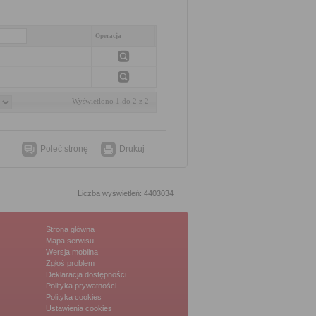
Operacja
Wyświetlono 1 do 2 z 2
Poleć stronę
Drukuj
Liczba wyświetleń: 4403034
Strona główna
Mapa serwisu
Wersja mobilna
Zgłoś problem
Deklaracja dostępności
Polityka prywatności
Polityka cookies
Ustawienia cookies