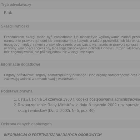
Tryb odwoławczy
Brak
Skargi i wnioski
Przedmiotem skargi może być zaniedbanie lub nienależyte wykonywanie zadań przez
naruszenie praworządności lub interesów skarżących, a także przewlekłe lub biurokra
mogą być między innymi sprawy ulepszenia organizacji, wzmacnianie praworządności, 
ochrony własności społecznej, lepszego zaspokajania potrzeb ludności. Organ właściwy 
bez zbędnej zwłoki, nie później jednak niż w ciągu miesiąca.
Informacje dodatkowe
Organy państwowe, organy samorządu terytorialnego i inne organy samorządowe oraz or
załatwiają wnioski w ramach swojej właściwości.
Podstawa prawna
Ustawa z dnia 14 czerwca 1960 r. Kodeks postępowania administracyjne
Rozporządzenie Rady Ministrów z dnia 8 stycznia 2002 r. w sprawie 
skarg i wniosków (Dz. U. 2002r. Nr 5, poz. 46)
Ochrona danych osobowych
INFORMACJA O PRZETWARZANIU DANYCH OSOBOWYCH