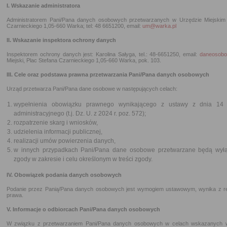
I. Wskazanie administratora
Administratorem Pani/Pana danych osobowych przetwarzanych w Urzędzie Miejskim 
Czarnieckiego 1,05-660 Warka; tel: 48 6651200, email:
um@warka.pl
II. Wskazanie inspektora ochrony danych
Inspektorem ochrony danych jest: Karolina Sałyga, tel.: 48-6651250, email:
daneosobo
Miejski, Plac Stefana Czarnieckiego 1,05-660 Warka, pok. 103.
III. Cele oraz podstawa prawna przetwarzania Pani/Pana danych osobowych
Urząd przetwarza Pani/Pana dane osobowe w następujących celach:
wypełnienia obowiązku prawnego wynikającego z ustawy z dnia 14
administracyjnego (t.j. Dz. U. z 2024 r. poz. 572);
rozpatrzenie skarg i wniosków,
udzielenia informacji publicznej,
realizacji umów powierzenia danych,
w innych przypadkach Pani/Pana dane osobowe przetwarzane będą wyłąc
zgody w zakresie i celu określonym w treści zgody.
IV. Obowiązek podania danych osobowych
Podanie przez Panią/Pana danych osobowych jest wymogiem ustawowym, wynika z rea
prawa.
V. Informacje o odbiorcach Pani/Pana danych osobowych
W związku z przetwarzaniem Pani/Pana danych osobowych w celach wskazanych w