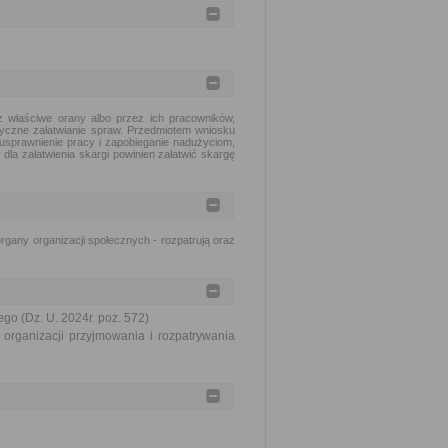
 właściwe orany albo przez ich pracowników,
tyczne załatwianie spraw. Przedmiotem wniosku
usprawnienie pracy i zapobieganie nadużyciom,
dla załatwienia skargi powinien załatwić skargę
gany organizacji społecznych - rozpatrują oraz
go (Dz. U. 2024r. poz. 572)
organizacji przyjmowania i rozpatrywania