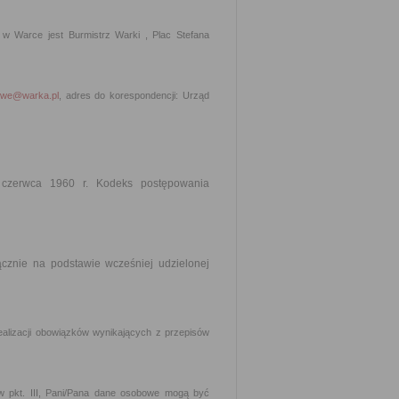
w Warce jest Burmistrz Warki , Plac Stefana
we@warka.pl
, adres do korespondencji: Urząd
 czerwca 1960 r. Kodeks postępowania
znie na podstawie wcześniej udzielonej
lizacji obowiązków wynikających z przepisów
 pkt. III, Pani/Pana dane osobowe mogą być