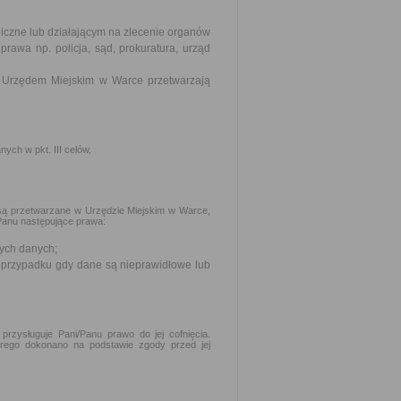
czne lub działającym na zlecenie organów
prawa np. policja, sąd, prokuratura, urząd
 Urzędem Miejskim w Warce przetwarzają
ch w pkt. III celów,
są przetwarzane w Urzędzie Miejskim w Warce,
Panu następujące prawa:
ych danych;
 przypadku gdy dane są nieprawidłowe lub
rzysługuje Pani/Panu prawo do jej cofnięcia.
rego dokonano na podstawie zgody przed jej