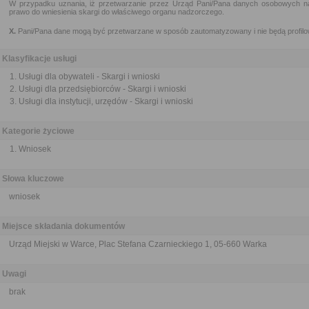
W przypadku uznania, iż przetwarzanie przez Urząd Pani/Pana danych osobowych n
prawo do wniesienia skargi do właściwego organu nadzorczego.
X.
Pani/Pana dane mogą być przetwarzane w sposób zautomatyzowany i nie będą profil
Klasyfikacje usługi
Usługi dla obywateli - Skargi i wnioski
Usługi dla przedsiębiorców - Skargi i wnioski
Usługi dla instytucji, urzędów - Skargi i wnioski
Kategorie życiowe
Wniosek
Słowa kluczowe
wniosek
Miejsce składania dokumentów
Urząd Miejski w Warce, Plac Stefana Czarnieckiego 1, 05-660 Warka
Uwagi
brak