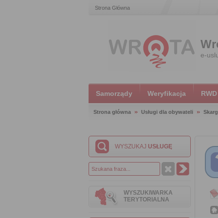
Strona Główna
Wr
e-usl
Samorządy
Weryfikacja
RWD
Strona główna
Usługi dla obywateli
Skarg
WYSZUKAJ
USŁUGĘ
WYSZUKIWARKA
TERYTORIALNA