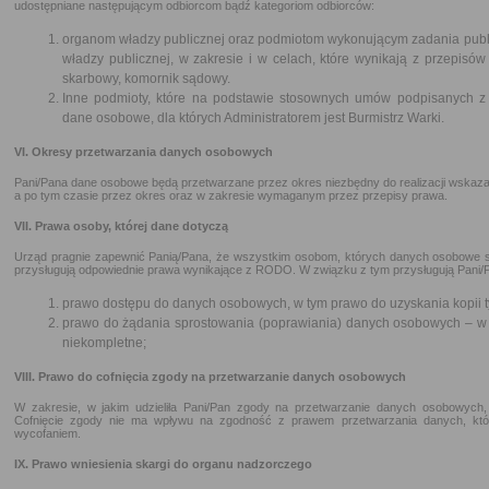
udostępniane następującym odbiorcom bądź kategoriom odbiorców:
organom władzy publicznej oraz podmiotom wykonującym zadania publi
władzy publicznej, w zakresie i w celach, które wynikają z przepisów 
skarbowy, komornik sądowy.
Inne podmioty, które na podstawie stosownych umów podpisanych z
dane osobowe, dla których Administratorem jest Burmistrz Warki.
VI. Okresy przetwarzania danych osobowych
Pani/Pana dane osobowe będą przetwarzane przez okres niezbędny do realizacji wskazany
a po tym czasie przez okres oraz w zakresie wymaganym przez przepisy prawa.
VII. Prawa osoby, której dane dotyczą
Urząd pragnie zapewnić Panią/Pana, że wszystkim osobom, których danych osobowe 
przysługują odpowiednie prawa wynikające z RODO. W związku z tym przysługują Pani/
prawo dostępu do danych osobowych, w tym prawo do uzyskania kopii t
prawo do żądania sprostowania (poprawiania) danych osobowych – w
niekompletne;
VIII. Prawo do cofnięcia zgody na przetwarzanie danych osobowych
W zakresie, w jakim udzieliła Pani/Pan zgody na przetwarzanie danych osobowych, p
Cofnięcie zgody nie ma wpływu na zgodność z prawem przetwarzania danych, któ
wycofaniem.
IX. Prawo wniesienia skargi do organu nadzorczego