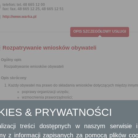
telefon: tel. 48 665 12 00
fax: fax. 48 665 12 25, 48 665 12 51
http://www.warka.pl
OPIS SZCZEGÓŁOWY USŁUGI
Rozpatrywanie wniosków obywateli
Ogólny opis
Rozpatrywanie wniosków obywateli
Opis skrócony
Każdy obywatel ma prawo do składania wniosków dotyczących między innym
poprawy organizacji urzędu;
wzmocnienia praworządności;
usprawnienia pracy i zapobiegania nadużyciom;
ochrony własności;
OKIES & PRYWATNOŚCI
lepszego zaspokajania potrzeb ludności.
Obywatel polski, może złożyć wniosek. Dokument z odpowiedzią na wnio
lizacji treści dostępnych w naszym serwisie
wnioskodawcy, na piśmie utrwalonym w postaci papierowej, opatrzony
elektronicznej, opatrzonym kwalifikowanym podpisem elektronicznym, podp
amy z informacji zapisanych za pomocą plików co
Wnioski mogą być składane do organów państwowych, organów jednos