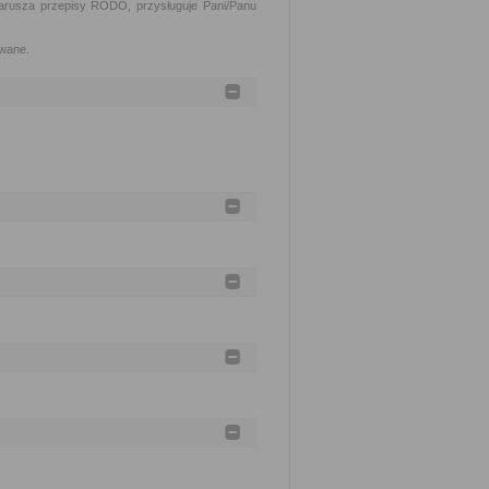
arusza przepisy RODO, przysługuje Pani/Panu
owane.