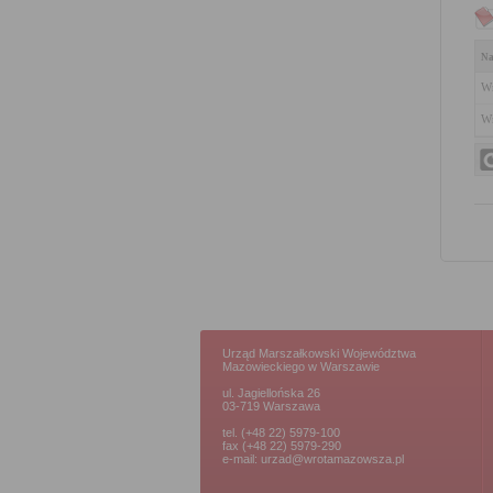
Na
Wn
Wn
Urząd Marszałkowski Województwa
Mazowieckiego w Warszawie
ul. Jagiellońska 26
03-719 Warszawa
tel. (+48 22) 5979-100
fax (+48 22) 5979-290
e-mail: urzad@wrotamazowsza.pl