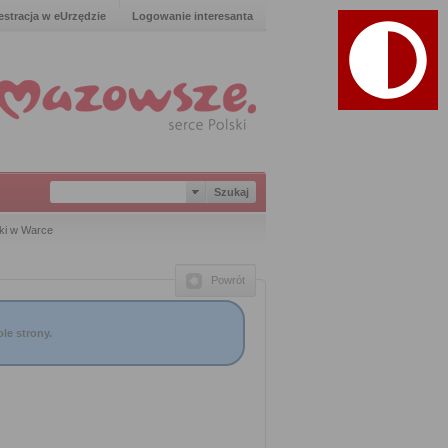
estracja w eUrzędzie
Logowanie interesanta
ki w Warce
Powrót
le strony.