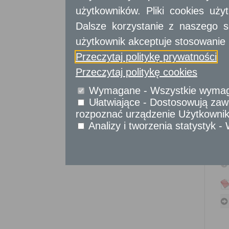
Sprawy obywatelskie
użytkowników. Pliki cookies uż
Udostępnianie informacji publicznej
Dalsze korzystanie z naszego s
Urząd Stanu Cywilnego
użytkownik akceptuje stosowanie 
Usługi
dla przedsiębiorców
Przeczytaj politykę prywatności
Przeczytaj politykę cookies
Usługi
dla instytucji,
urzędów
Wymagane - Wszystkie wymagan
Ułatwiające - Dostosowują zawa
rozpoznać urządzenie Użytkownika
Analizy i tworzenia statystyk 