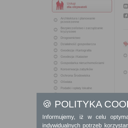
Usługi
dla obywateli
Architektura i planowanie
przestrzenne
Bezpieczeństwo i zarządzanie
kryzysowe
Drogownictwo
Działalność gospodarcza
Geodezja i Kartografia
Geodezja i Kataster
Gospodarka nieruchomościami
Konserwacja zabytków
Ochrona Środowiska
Oświata
Podatki i opłaty lokalne
Polityka lokalowa
🍪 POLITYKA CO
Polityka społeczna
Skargi i wnioski
Sport i Rekreacja
Informujemy, iż w celu optyma
Sprawy komunalne
indywidualnych potrzeb korzyst
Sprawy komunikacyjne