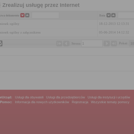
Zrealizuj usługę przez Internet
zwa dokumentu
Data
iosek ogólny
18-12-2013 12:13:31
iosek ogólny z załącznikiem
05-06-2014 14:12:32
Pokaż 
Strona 
eUrząd:
Usługi dla obywateli
|
Usługi dla przedsiębiorców
|
Usługi dla instytucji i urzędów
Pomoc:
Informacja dla nowych użytkowników
|
Rejestracja
|
Wszystkie tematy pomocy