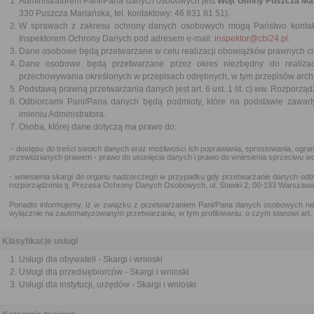
Administratorem Pani/Pana danych osobowych jest
Wójt Gminy Puszcza Ma
330 Puszcza Mariańska, tel. kontaktowy: 46 831 81 51).
W sprawach z zakresu ochrony danych osobowych mogą Państwo kontak
Inspektorem Ochrony Danych pod adresem e-mail:
inspektor@cbi24.pl
.
Dane osobowe będą przetwarzane w celu realizacji obowiązków prawnych cią
Dane osobowe będą przetwarzane przez okres niezbędny do realizac
przechowywania określonych w przepisach odrębnych, w tym przepisów arch
Podstawą prawną przetwarzania danych jest art. 6 ust. 1 lit. c) ww. Rozporząd
Odbiorcami Pani/Pana danych będą podmioty, które na podstawie zawa
imieniu Administratora.
Osoba, której dane dotyczą ma prawo do:
- dostępu do treści swoich danych oraz możliwości ich poprawiania, sprostowania, ogra
przewidzianych prawem - prawo do usunięcia danych i prawo do wniesienia sprzeciwu 
- wniesienia skargi do organu nadzorczego w przypadku gdy przetwarzanie danych o
rozporządzenia tj. Prezesa Ochrony Danych Osobowych, ul. Stawki 2, 00-193 Warszawa
Ponadto informujemy, iż w związku z przetwarzaniem Pani/Pana danych osobowych nie 
wyłącznie na zautomatyzowanym przetwarzaniu, w tym profilowaniu, o czym stanowi ar
Klasyfikacje usługi
Usługi dla obywateli - Skargi i wnioski
Usługi dla przedsiębiorców - Skargi i wnioski
Usługi dla instytucji, urzędów - Skargi i wnioski