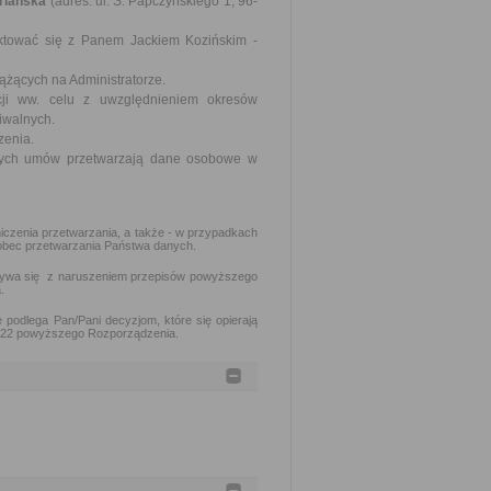
riańska
(adres: ul. S. Papczyńskiego 1, 96-
tować się z Panem Jackiem Kozińskim -
żących na Administratorze.
ji ww. celu z uwzględnieniem okresów
iwalnych.
zenia.
rtych umów przetwarzają dane osobowe w
niczenia przetwarzania, a także - w przypadkach
wobec przetwarzania Państwa danych.
dbywa się z naruszeniem przepisów powyższego
.
podlega Pan/Pani decyzjom, które się opierają
t. 22 powyższego Rozporządzenia.