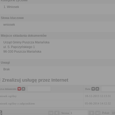
Kategorie życiowe
Wniosek
Słowa kluczowe
wniosek
Miejsce składania dokumentów
Urząd Gminy Puszcza Mariańska
ul. S. Papczyńskiego 1
96-330 Puszcza Mariańska
Uwagi
Brak
Zrealizuj usługę przez Internet
zwa dokumentu
Data
iosek ogólny
18-12-2013 12:13:31
iosek ogólny z załącznikiem
05-06-2014 14:12:32
Pokaż 
Strona 