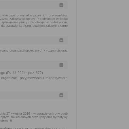
 właściwe orany albo przez ich pracowników,
tyczne załatwianie spraw. Przedmiotem wniosku
usprawnienie pracy i zapobieganie nadużyciom,
dla załatwienia skargi powinien załatwić skargę
gany organizacji społecznych - rozpatrują oraz
go (Dz. U. 2024r. poz. 572)
organizacji przyjmowania i rozpatrywania
nia 27 kwietnia 2016 r. w sprawie ochrony osób
epływu takich danych oraz uchylenia dyrektywy
ujemy, iż: