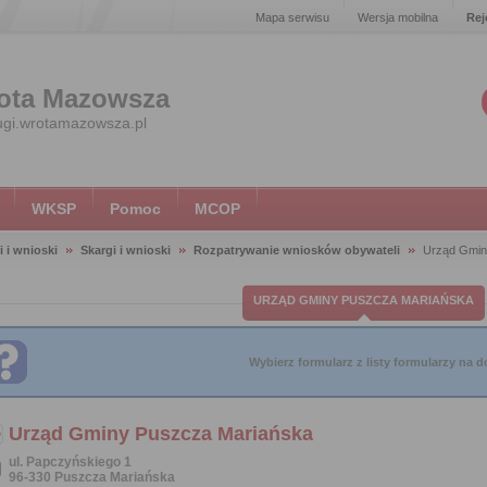
Mapa serwisu
Wersja mobilna
Rej
ota Mazowsza
ugi.wrotamazowsza.pl
WKSP
Pomoc
MCOP
i i wnioski
Skargi i wnioski
Rozpatrywanie wniosków obywateli
Urząd Gmin
URZĄD GMINY PUSZCZA MARIAŃSKA
Wybierz formularz z listy formularzy na do
Urząd Gminy Puszcza Mariańska
ul. Papczyńskiego 1
96-330 Puszcza Mariańska