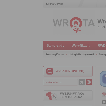
Strona Główna
Wr
e-usl
Samorządy
Weryfikacja
RWD
Strona główna
Usługi dla obywateli
Skarg
WYSZUKAJ
USŁUGĘ
WYSZUKIWARKA
TERYTORIALNA