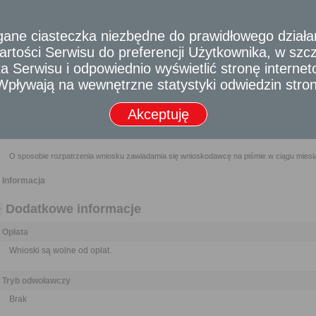
Nikt nie może być narażony na jakikolwiek uszczerbek lub zarzut z 
dostarczenia materiału do publikacji o znamionach wniosku, jeżeli działał 
e ciasteczka niezbędne do prawidłowego działania
Wymagane dokumenty
rtości Serwisu do preferencji Użytkownika, w szcze
 Serwisu i odpowiednio wyświetlić stronę interne
Wypełniony formularz wniosku w formie pisemnej albo w formie dokumentu elektroniczneg
- Wpływają na wewnętrzne statystyki odwiedzin stro
Odbiorca usługi
Obywatel, Przedsiębiorca, Instytucja
Akceptuję
Termin załatwienia sprawy
O sposobie rozpatrzenia wniosku zawiadamia się wnioskodawcę na piśmie w ciągu miesią
Informacja
Dodatkowe informacje
Opłata
Wnioski są wolne od opłat.
Tryb odwoławczy
Brak