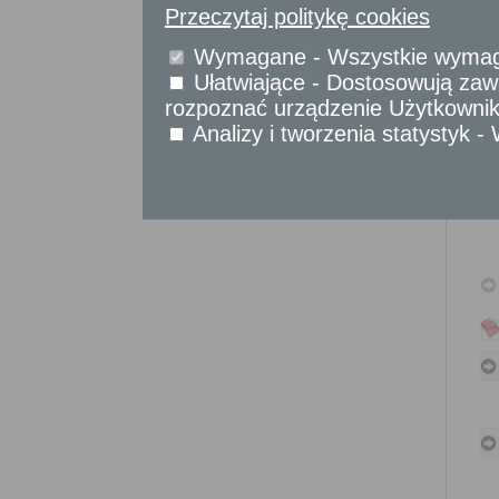
Przeczytaj politykę cookies
Sprawy obywatelskie
Udostępnianie informacji publicznej
Wymagane - Wszystkie wymagan
Urząd Stanu Cywilnego
Ułatwiające - Dostosowują zawa
Usługi
rozpoznać urządzenie Użytkownika
dla przedsiębiorców
Analizy i tworzenia statystyk 
Usługi
dla instytucji,
urzędów