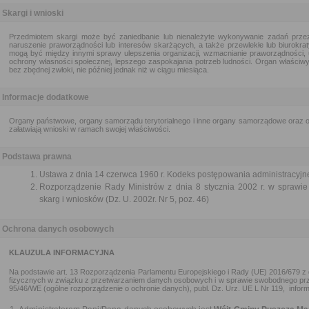
Skargi i wnioski
Przedmiotem skargi może być zaniedbanie lub nienależyte wykonywanie zadań przez
naruszenie praworządności lub interesów skarżących, a także przewlekłe lub biurokra
mogą być między innymi sprawy ulepszenia organizacji, wzmacnianie praworządności, 
ochrony własności społecznej, lepszego zaspokajania potrzeb ludności. Organ właściwy 
bez zbędnej zwłoki, nie później jednak niż w ciągu miesiąca.
Informacje dodatkowe
Organy państwowe, organy samorządu terytorialnego i inne organy samorządowe oraz or
załatwiają wnioski w ramach swojej właściwości.
Podstawa prawna
Ustawa z dnia 14 czerwca 1960 r. Kodeks postępowania administracyjne
Rozporządzenie Rady Ministrów z dnia 8 stycznia 2002 r. w sprawie 
skarg i wniosków (Dz. U. 2002r. Nr 5, poz. 46)
Ochrona danych osobowych
KLAUZULA INFORMACYJNA
Na podstawie art. 13 Rozporządzenia Parlamentu Europejskiego i Rady (UE) 2016/679 z d
fizycznych w związku z przetwarzaniem danych osobowych i w sprawie swobodnego prz
95/46/WE (ogólne rozporządzenie o ochronie danych), publ. Dz. Urz. UE L Nr 119, inform