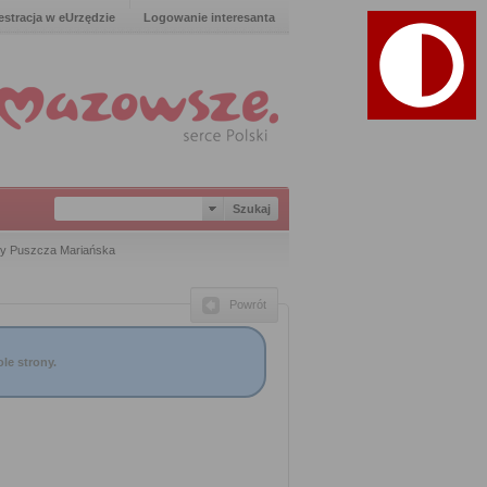
estracja w eUrzędzie
Logowanie interesanta
y Puszcza Mariańska
Powrót
le strony.