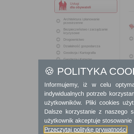
Usługi
dla obywateli
Architektura i planowanie
przestrzenne
Bezpieczeństwo i zarządzanie
kryzysowe
Drogownictwo
Działalność gospodarcza
Geodezja i Kartografia
Geodezja i Kataster
Gospodarka nieruchomościami
🍪 POLITYKA CO
Konserwacja zabytków
Ochrona Środowiska
Informujemy, iż w celu optyma
Oświata
Podatki i opłaty lokalne
indywidualnych potrzeb korzyst
Polityka lokalowa
użytkowników. Pliki cookies uż
Polityka społeczna
Dalsze korzystanie z naszego s
Skargi i wnioski
Sport i Rekreacja
użytkownik akceptuje stosowanie 
Sprawy komunalne
Przeczytaj politykę prywatności
Sprawy komunikacyjne