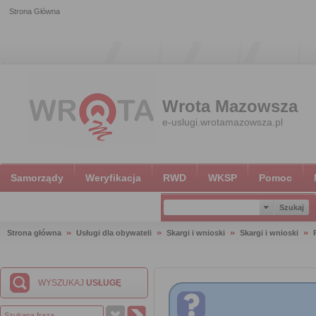
Strona Główna
Wrota Mazowsza
e-uslugi.wrotamazowsza.pl
Samorządy
Weryfikacja
RWD
WKSP
Pomoc
Strona główna
Usługi dla obywateli
Skargi i wnioski
Skargi i wnioski
WYSZUKAJ
USŁUGĘ