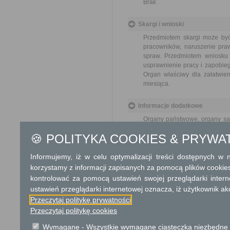
Brak
Skargi i wnioski
Przedmiotem skargi może być
pracowników, naruszenie praw
spraw. Przedmiotem wniosku 
usprawnienie pracy i zapobieg
Organ właściwy dla załatwien
miesiąca.
Informacje dodatkowe
Organy państwowe, organy sam
rozpatrują oraz załatwiają ska
🍪 POLITYKA COOKIES & PRYWA
Podstawa prawna
Informujemy, iż w celu optymalizacji treści dostępnych w
Ustawa z dnia 14 czer
korzystamy z informacji zapisanych za pomocą plików cookie
Rozporządzenie Rady M
kontrolować za pomocą ustawień swojej przeglądarki inter
skarg i wniosków (Dz. U
ustawień przeglądarki internetowej oznacza, iż użytkownik ak
Przeczytaj politykę prywatności
Ochrona danych osobowych
Przeczytaj politykę cookies
W związku z zapisami art. 13
Wymagane - Wszystkie wymagane ciasteczka niezbędne do
kwietnia 2016 r. w sprawie ochro