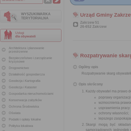
WYSZUKIWARKA
Urząd Gminy Zakrz
TERYTORIALNA
Zakrzew 51
26-652 Zakrzew
Usługi
dla obywateli
Architektura i planowanie
przestrzenne
Rozpatrywanie skar
Bezpieczeństwo i zarządzanie
kryzysowe
Ogólny opis
Drogownictwo
Rozpatrywanie skarg obywatel
Działalność gospodarcza
Geodezja i Kartografia
Opis skrócony
Geodezja i Kataster
Każdy obywatel ma prawo do
Gospodarka nieruchomościami
poprawy organizacji
Konserwacja zabytków
wzmocnienia prawor
Ochrona Środowiska
usprawnienia pracy
Oświata
ochrony własności;
lepszego zaspokajan
Podatki i opłaty lokalne
Skargi mogą być składan
Polityka lokalowa
samorządowych jednostek o