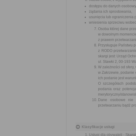
dostępu do danych osobowyc
żądania ich sprostowania,
usunięcia lub ograniczenia 
wniesienia sprzeciwu wobec
Osoba której dane prz
w dowolnym momencie
z prawem przetwarzani
Przysługuje Państwu p
z RODO przetwarzani
skargi jest: Urząd Oc
ul. Stawki 2, 00-193 
W zależności od sfery
w Zakrzewie, podanie
ich podanie jest waru
O szczegółach podst
podania oraz potencj
merytoryczny/stanowi
Dane osobowe nie b
przetwarzaniu bądź pr
Klasyfikacje usługi
Usługi dla obywateli - Skargi