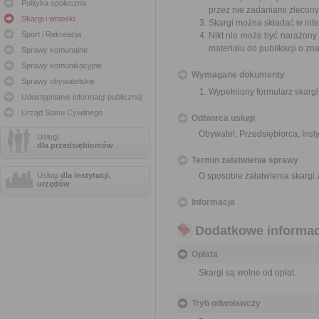
Polityka społeczna
przez nie zadaniami zleconym
Skargi i wnioski
Skargi można składać w inte
Sport i Rekreacja
Nikt nie może być narażony 
materiału do publikacji o z
Sprawy komunalne
Sprawy komunikacyjne
Wymagane dokumenty
Sprawy obywatelskie
Wypełniony formularz skargi
Udostępnianie informacji publicznej
Urząd Stanu Cywilnego
Odbiorca usługi
Obywatel, Przedsiębiorca, Insty
Usługi
dla przedsiębiorców
Termin załatwienia sprawy
Usługi
dla instytucji,
O sposobie załatwienia skargi
urzędów
Informacja
Dodatkowe informac
Opłata
Skargi są wolne od opłat.
Tryb odwoławczy