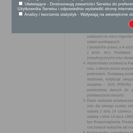
takich danych oraz uchylenia dyr
Ułatwiające - Dostosowują zawartości Serwisu do preferen
o ochronie danych) (Dz.U.UE. z 201
Użytkownika Serwisu i odpowiednio wyświetlić stronę interne
Analizy i tworzenia statystyk - Wpływają na wewnętrzne st
Administratorem Państwa d
Zakrzew
Kontakt z Inspektorem Ochro
Do zakresu działania samo
ustawami na rzecz organów 
zadań wynikających
z przepisów prawa, a w szcz
z późn. zm.). Podstawa
(merytorycznych) oraz obowi
Administrator przetwarza P
celu, o którym mowa powyże
podmiotom. Podstawą przeka
skarbowa, instytucje zwią
socjalnej – ZUS, PFRON) 
powierzenia danych do pr
przetwarzania danych)
Dane osobowe przetwarzane
celu dla jakiego zostały z
ustawę z dnia 14 czerwca 1
ustawę z dnia 14 lipca 1983
tym Rozporządzenie Prezesa 
rzeczowych wykazów akt oraz
Każda osoba, z wyjątkami z