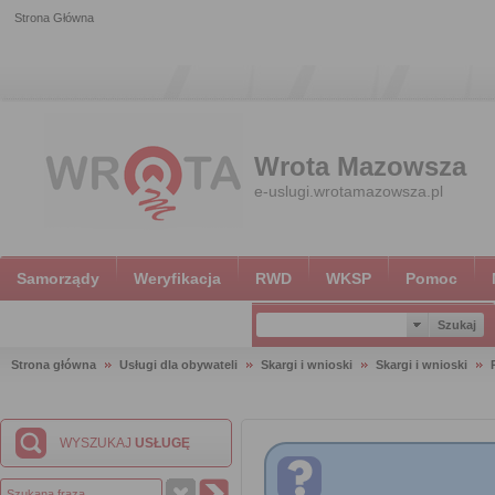
Strona Główna
Wrota Mazowsza
e-uslugi.wrotamazowsza.pl
Samorządy
Weryfikacja
RWD
WKSP
Pomoc
Strona główna
Usługi dla obywateli
Skargi i wnioski
Skargi i wnioski
WYSZUKAJ
USŁUGĘ