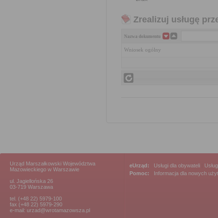
Zrealizuj usługę prz
Nazwa dokumentu
Wniosek ogólny
Urząd Marszałkowski Województwa
eUrząd:
Usługi dla obywateli
|
Usług
Mazowieckiego w Warszawie
Pomoc:
Informacja dla nowych uż
ul. Jagiellońska 26
03-719 Warszawa
tel. (+48 22) 5979-100
fax (+48 22) 5979-290
e-mail: urzad@wrotamazowsza.pl