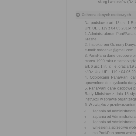
skarg i wniosków (Dz. U
Ochrona danych osobowych
Na podstawie art. 13 ust. 1 R
Urz. UE L 119 z 04.05.2016/ inf
1. Administratorem Pani/Pana 
Krasne.
2. Inspektorem Ochrony Danych
e-mail: rodoanka@gmail.com
3. Pani/Pana dane osobowe prz
marca 1990 roku o samorządzie 
art. 6 ust. 1 lit. c i e, oraz a
r./ Dz. Urz. UE L 119 z 04.05.20
4. Odbiorcami Pana/Pani da
uprawnione do uzyskania dan
5. Pana/Pani dane osobowe p
Rady Ministrów z dnia 18 styc
instrukcji w sprawie organizac
6. W związku z przetwarzanie
żądania od administratora
żądania od Administratora
żądania od Administratora 
wniesienia sprzeciwu wobe
ma Pani/Pan prawo wniesie