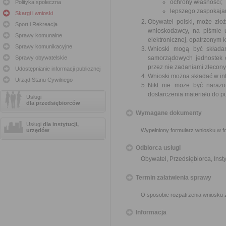
ochrony własności;
Polityka społeczna
lepszego zaspokajan
Skargi i wnioski
Obywatel polski, może zło
Sport i Rekreacja
wnioskodawcy, na piśmie 
Sprawy komunalne
elektronicznej, opatrzonym
Sprawy komunikacyjne
Wnioski mogą być składa
Sprawy obywatelskie
samorządowych jednostek o
przez nie zadaniami zleconym
Udostępnianie informacji publicznej
Wnioski można składać w int
Urząd Stanu Cywilnego
Nikt nie może być narażo
dostarczenia materiału do p
Usługi
dla przedsiębiorców
Wymagane dokumenty
Usługi
dla instytucji,
urzędów
Wypełniony formularz wniosku w fo
Odbiorca usługi
Obywatel, Przedsiębiorca, Insty
Termin załatwienia sprawy
O sposobie rozpatrzenia wniosku 
Informacja