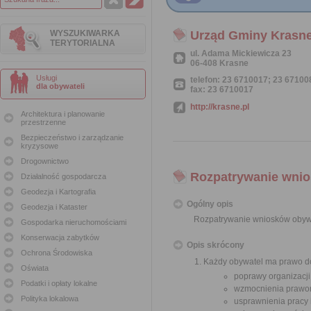
WYSZUKIWARKA
Urząd Gminy Krasn
TERYTORIALNA
ul. Adama Mickiewicza 23
06-408 Krasne
Usługi
telefon: 23 6710017; 23 67100
dla obywateli
fax: 23 6710017
http://krasne.pl
Architektura i planowanie
przestrzenne
Bezpieczeństwo i zarządzanie
kryzysowe
Drogownictwo
Rozpatrywanie wnio
Działalność gospodarcza
Geodezja i Kartografia
Ogólny opis
Geodezja i Kataster
Rozpatrywanie wniosków obyw
Gospodarka nieruchomościami
Konserwacja zabytków
Opis skrócony
Ochrona Środowiska
Każdy obywatel ma prawo do
Oświata
poprawy organizacji
Podatki i opłaty lokalne
wzmocnienia prawor
Polityka lokalowa
usprawnienia pracy