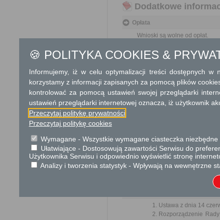
Dodatkowe informac
Opłata
Wnioski są wolne od opłat.
🍪 POLITYKA COOKIES & PRYWA
Tryb odwoławczy
Brak
Informujemy, iż w celu optymalizacji treści dostępnych w
korzystamy z informacji zapisanych za pomocą plików cookie
Skargi i wnioski
kontrolować za pomocą ustawień swojej przeglądarki inter
ustawień przeglądarki internetowej oznacza, iż użytkownik ak
Przedmiotem skargi może być za
Przeczytaj politykę prywatności
naruszenie praworządności lub in
mogą być między innymi sprawy ul
Przeczytaj politykę cookies
ochrony własności społecznej, lep
bez zbędnej zwłoki, nie później je
Wymagane - Wszystkie wymagane ciasteczka niezbędne do
Ułatwiające - Dostosowują zawartości Serwisu do preferen
Informacje dodatkowe
Użytkownika Serwisu i odpowiednio wyświetlić stronę interne
Analizy i tworzenia statystyk - Wpływają na wewnętrzne st
Organy państwowe, organy samorzą
załatwiają wnioski w ramach swoje
Podstawa prawna
Ustawa z dnia 14 czer
Rozporządzenie Rady M