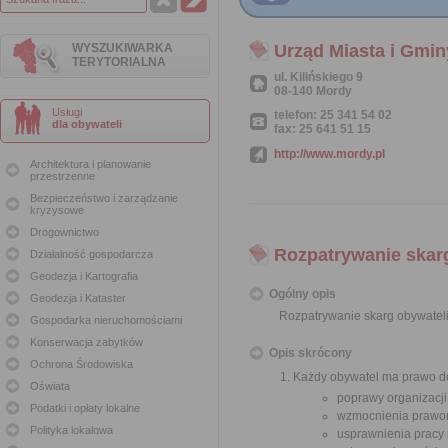
WYSZUKIWARKA
Urząd Miasta i Gmi
TERYTORIALNA
ul. Kilińskiego 9
08-140 Mordy
Usługi
telefon: 25 341 54 02
dla obywateli
fax: 25 641 51 15
http://www.mordy.pl
Architektura i planowanie
przestrzenne
Bezpieczeństwo i zarządzanie
kryzysowe
Drogownictwo
Rozpatrywanie skar
Działalność gospodarcza
Geodezja i Kartografia
Ogólny opis
Geodezja i Kataster
Rozpatrywanie skarg obywatel
Gospodarka nieruchomościami
Konserwacja zabytków
Opis skrócony
Ochrona Środowiska
Każdy obywatel ma prawo do
Oświata
poprawy organizacji
Podatki i opłaty lokalne
wzmocnienia prawor
Polityka lokalowa
usprawnienia pracy