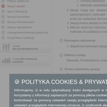
ochrony własności;
Polityka społeczna
lepszego zaspokajan
Skargi i wnioski
Skargi mogą być składan
Sport i Rekreacja
samorządowych jednostek o
Sprawy komunalne
przez nie zadaniami zleconym
Sprawy komunikacyjne
Skargi można składać w inte
Sprawy obywatelskie
Nikt nie może być narażony 
materiału do publikacji o z
Udostępnianie informacji publicznej
Urząd Stanu Cywilnego
Wymagane dokumenty
Usługi
Wypełniony formularz skargi
dla przedsiębiorców
Odbiorca usługi
Usługi
dla instytucji,
Obywatel, Przedsiębiorca, Insty
urzędów
Termin załatwienia sprawy
O sposobie załatwienia skargi
🍪 POLITYKA COOKIES & PRYWA
Informacja
Informujemy, iż w celu optymalizacji treści dostępnych w
Dodatkowe informac
korzystamy z informacji zapisanych za pomocą plików cookie
kontrolować za pomocą ustawień swojej przeglądarki inter
Opłata
ustawień przeglądarki internetowej oznacza, iż użytkownik ak