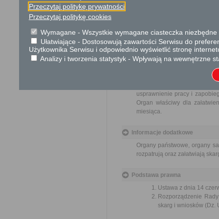
Skargi są wolne od opłat.
Przeczytaj politykę prywatności
Przeczytaj politykę cookies
Tryb odwoławczy
Wymagane - Wszystkie wymagane ciasteczka niezbędne do
Brak
Ułatwiające - Dostosowują zawartości Serwisu do preferen
Użytkownika Serwisu i odpowiednio wyświetlić stronę interne
Skargi i wnioski
Analizy i tworzenia statystyk - Wpływają na wewnętrzne st
Przedmiotem skargi może być
pracowników, naruszenie praw
spraw. Przedmiotem wniosku 
usprawnienie pracy i zapobieg
Organ właściwy dla załatwien
miesiąca.
Informacje dodatkowe
Organy państwowe, organy sam
rozpatrują oraz załatwiają ska
Podstawa prawna
Ustawa z dnia 14 czer
Rozporządzenie Rady M
skarg i wniosków (Dz. U