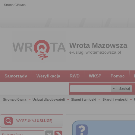
Strona Główna
Wrota Mazowsza
e-uslugi.wrotamazowsza.pl
Samorządy
Weryfikacja
RWD
WKSP
Pomoc
Strona główna
Usługi dla obywateli
Skargi i wnioski
Skargi i wnioski
WYSZUKAJ
USŁUGĘ