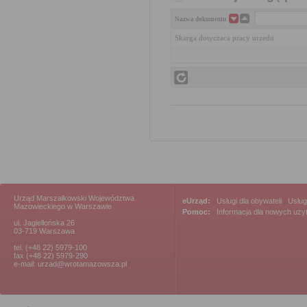
Nazwa dokumentu
Skarga dotyczaca pracy urzedu
Urząd Marszałkowski Województwa
eUrząd:
Usługi dla obywateli
|
Usług
Mazowieckiego w Warszawie
Pomoc:
Informacja dla nowych uż
ul. Jagiellońska 26
03-719 Warszawa
tel. (+48 22) 5979-100
fax (+48 22) 5979-290
e-mail: urzad@wrotamazowsza.pl