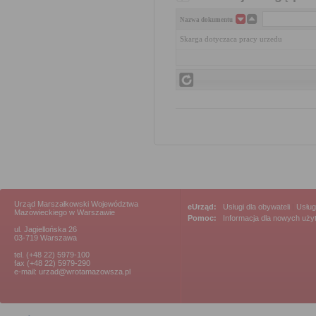
Nazwa dokumentu
Skarga dotyczaca pracy urzedu
Urząd Marszałkowski Województwa
eUrząd:
Usługi dla obywateli
|
Usług
Mazowieckiego w Warszawie
Pomoc:
Informacja dla nowych uż
ul. Jagiellońska 26
03-719 Warszawa
tel. (+48 22) 5979-100
fax (+48 22) 5979-290
e-mail: urzad@wrotamazowsza.pl