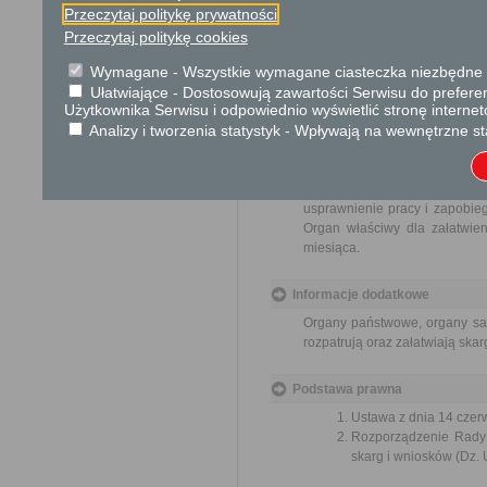
Skargi są wolne od opłat.
Przeczytaj politykę prywatności
Przeczytaj politykę cookies
Tryb odwoławczy
Wymagane - Wszystkie wymagane ciasteczka niezbędne do
Brak
Ułatwiające - Dostosowują zawartości Serwisu do preferen
Użytkownika Serwisu i odpowiednio wyświetlić stronę interne
Skargi i wnioski
Analizy i tworzenia statystyk - Wpływają na wewnętrzne st
Przedmiotem skargi może być
pracowników, naruszenie praw
spraw. Przedmiotem wniosku 
usprawnienie pracy i zapobieg
Organ właściwy dla załatwien
miesiąca.
Informacje dodatkowe
Organy państwowe, organy sam
rozpatrują oraz załatwiają ska
Podstawa prawna
Ustawa z dnia 14 czer
Rozporządzenie Rady M
skarg i wniosków (Dz. U