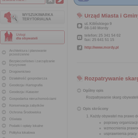
WYSZUKIWARKA
Urząd Miasta i Gmi
TERYTORIALNA
ul. Kilińskiego 9
08-140 Mordy
Usługi
telefon: 25 341 54 02
dla obywateli
fax: 25 641 51 15
http://www.mordy.pl
Architektura i planowanie
przestrzenne
Bezpieczeństwo i zarządzanie
kryzysowe
Drogownictwo
Rozpatrywanie skar
Działalność gospodarcza
Geodezja i Kartografia
Ogólny opis
Geodezja i Kataster
Rozpatrywanie skarg obywatel
Gospodarka nieruchomościami
Konserwacja zabytków
Opis skrócony
Ochrona Środowiska
Każdy obywatel ma prawo do
Oświata
poprawy organizacji
Podatki i opłaty lokalne
wzmocnienia prawor
Polityka lokalowa
usprawnienia pracy