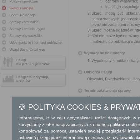
ochrony własności;
Polityka społeczna
lepszego zaspokajan
Skargi i wnioski
Skargi mogą być składan
Sport i Rekreacja
samorządowych jednostek o
Sprawy komunalne
przez nie zadaniami zleconym
Sprawy komunikacyjne
Skargi można składać w inte
Sprawy obywatelskie
Nikt nie może być narażony 
materiału do publikacji o z
Udostępnianie informacji publicznej
Urząd Stanu Cywilnego
Wymagane dokumenty
Usługi
Wypełniony formularz skargi
dla przedsiębiorców
Odbiorca usługi
Usługi
dla instytucji,
Obywatel, Przedsiębiorca, Insty
urzędów
Termin załatwienia sprawy
O sposobie załatwienia skargi
🍪 POLITYKA COOKIES & PRYWA
Informacja
Informujemy, iż w celu optymalizacji treści dostępnych w
Dodatkowe informac
korzystamy z informacji zapisanych za pomocą plików cookie
kontrolować za pomocą ustawień swojej przeglądarki inter
Opłata
ustawień przeglądarki internetowej oznacza, iż użytkownik ak