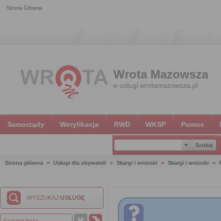
Strona Główna
Wrota Mazowsza
e-uslugi.wrotamazowsza.pl
Samorządy
Weryfikacja
RWD
WKSP
Pomoc
Strona główna
Usługi dla obywateli
Skargi i wnioski
Skargi i wnioski
WYSZUKAJ
USŁUGĘ