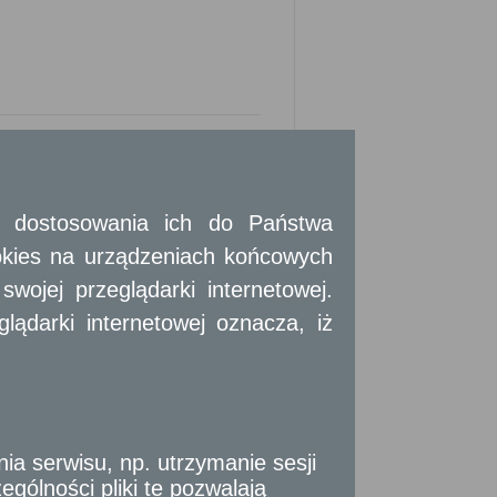
 i dostosowania ich do Państwa
okies na urządzeniach końcowych
ojej przeglądarki internetowej.
i:
ądarki internetowej oznacza, iż
sek, wydaje się w zależności od żądania
m własnoręcznym podpisem lub w postaci
 serwisu, np. utrzymanie sesji
isem zaufanym albo podpisem osobistym.
gólności pliki te pozwalają
tek samorządu terytorialnego, organów