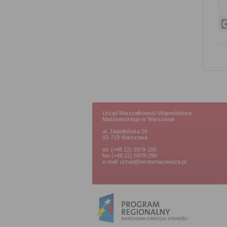
Urząd Marszałkowski Województwa
Mazowieckiego w Warszawie
ul. Jagiellońska 26
03-719 Warszawa
tel. (+48 22) 5979-100
fax (+48 22) 5979-290
e-mail: urzad@wrotamazowsza.pl