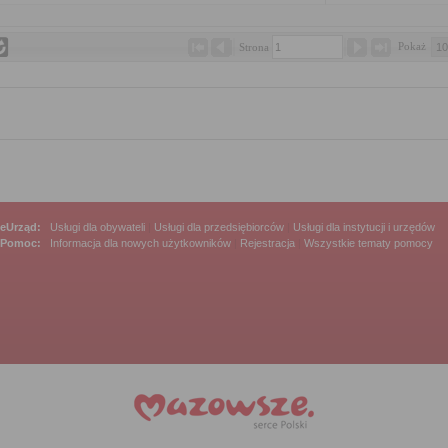
Pokaż 
Strona 
eUrząd:
Usługi dla obywateli
|
Usługi dla przedsiębiorców
|
Usługi dla instytucji i urzędów
Pomoc:
Informacja dla nowych użytkowników
|
Rejestracja
|
Wszystkie tematy pomocy