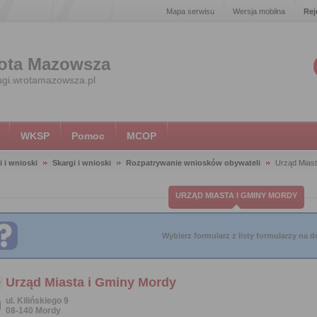
Mapa serwisu
Wersja mobilna
Rej
ota Mazowsza
ugi.wrotamazowsza.pl
WKSP
Pomoc
MCOP
i i wnioski
Skargi i wnioski
Rozpatrywanie wniosków obywateli
Urząd Miast
URZĄD MIASTA I GMINY MORDY
Wybierz formularz z listy formularzy na do
Urząd Miasta i Gminy Mordy
ul. Kilińskiego 9
08-140 Mordy