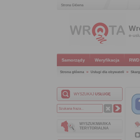
Strona Główna
Wr
e-usl
Samorządy
Weryfikacja
RWD
Strona główna
Usługi dla obywateli
Skarg
WYSZUKAJ
USŁUGĘ
WYSZUKIWARKA
TERYTORIALNA