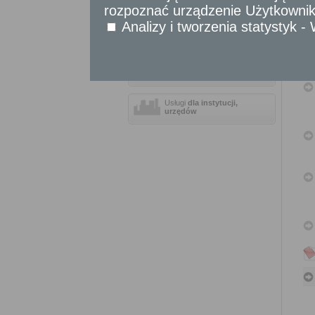
rozpoznać urządzenie Użytkownika
Sprawy obywatelskie
Analizy i tworzenia statystyk 
Udostępnianie informacji publicznej
Urząd Stanu Cywilnego
Usługi
dla przedsiębiorców
Usługi
dla instytucji,
urzędów