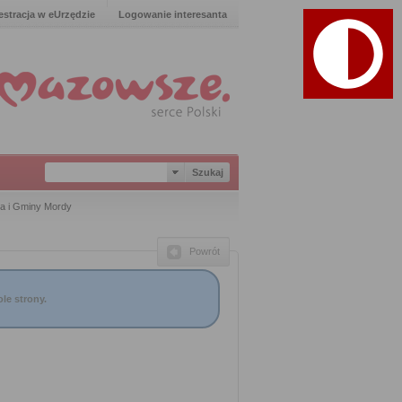
estracja w eUrzędzie
Logowanie interesanta
a i Gminy Mordy
Powrót
le strony.