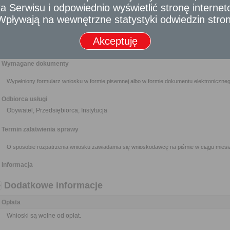
 Serwisu i odpowiednio wyświetlić stronę interne
samorządowych jednostek organizacyjnych oraz do organizacji i instytu
przez nie zadaniami zleconymi z zakresu administracji publicznej.
- Wpływają na wewnętrzne statystyki odwiedzin stro
Wnioski można składać w interesie publicznym, własnym lub innej osoby za j
Nikt nie może być narażony na jakikolwiek uszczerbek lub zarzut z 
Akceptuję
dostarczenia materiału do publikacji o znamionach wniosku, jeżeli działał 
Wymagane dokumenty
Wypełniony formularz wniosku w formie pisemnej albo w formie dokumentu elektroniczneg
Odbiorca usługi
Obywatel, Przedsiębiorca, Instytucja
Termin załatwienia sprawy
O sposobie rozpatrzenia wniosku zawiadamia się wnioskodawcę na piśmie w ciągu miesią
Informacja
Dodatkowe informacje
Opłata
Wnioski są wolne od opłat.