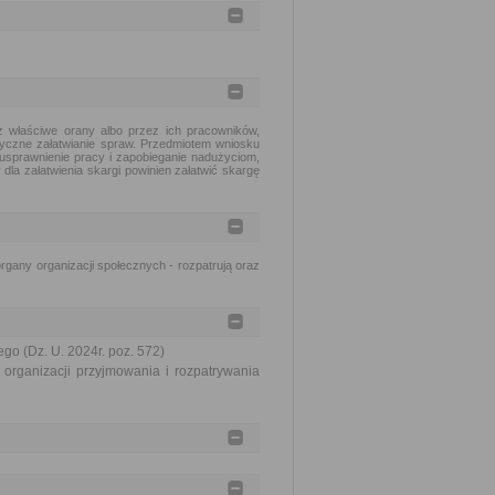
 właściwe orany albo przez ich pracowników,
tyczne załatwianie spraw. Przedmiotem wniosku
usprawnienie pracy i zapobieganie nadużyciom,
dla załatwienia skargi powinien załatwić skargę
gany organizacji społecznych - rozpatrują oraz
go (Dz. U. 2024r. poz. 572)
organizacji przyjmowania i rozpatrywania