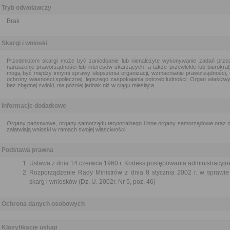
Tryb odwoławczy
Brak
Skargi i wnioski
Przedmiotem skargi może być zaniedbanie lub nienależyte wykonywanie zadań przez
naruszenie praworządności lub interesów skarżących, a także przewlekłe lub biurokra
mogą być między innymi sprawy ulepszenia organizacji, wzmacnianie praworządności, 
ochrony własności społecznej, lepszego zaspokajania potrzeb ludności. Organ właściwy 
bez zbędnej zwłoki, nie później jednak niż w ciągu miesiąca.
Informacje dodatkowe
Organy państwowe, organy samorządu terytorialnego i inne organy samorządowe oraz or
załatwiają wnioski w ramach swojej właściwości.
Podstawa prawna
Ustawa z dnia 14 czerwca 1960 r. Kodeks postępowania administracyjne
Rozporządzenie Rady Ministrów z dnia 8 stycznia 2002 r. w sprawie 
skarg i wniosków (Dz. U. 2002r. Nr 5, poz. 46)
Ochrona danych osobowych
Klasyfikacje usługi