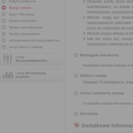
Polityka społeczna
Obywatel polski, może zło
wnioskodawcy, na piśmie 
Skargi i wnioski
elektronicznej, opatrzonym
Sport i Rekreacja
Wnioski mogą być składa
Sprawy komunalne
samorządowych jednostek o
Sprawy komunikacyjne
przez nie zadaniami zleconym
Wnioski można składać w int
Sprawy obywatelskie
Nikt nie może być narażo
Udostępnianie informacji publicznej
dostarczenia materiału do p
Urząd Stanu Cywilnego
Wymagane dokumenty
Usługi
dla przedsiębiorców
Wypełniony formularz wniosku w fo
Usługi
dla instytucji,
Odbiorca usługi
urzędów
Obywatel, Przedsiębiorca, Insty
Termin załatwienia sprawy
O sposobie rozpatrzenia wniosku 
Informacja
Dodatkowe informac