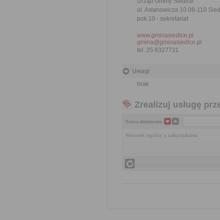
Urząd Gminy Siedlce
ul. Asłanowicza 10 08-110 Sie
pok.10 - sekretariat
www.gminasiedlce.pl
gmina@gminasiedlce.pl
tel. 25 6327731
Uwagi
brak
Zrealizuj usługę prz
Nazwa dokumentu
Wniosek ogólny z załącznikiem