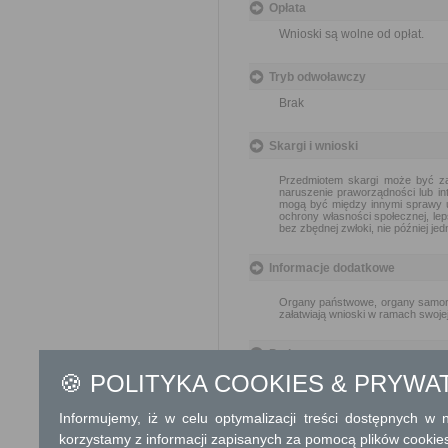
Opłata
Wnioski są wolne od opłat.
Tryb odwoławczy
Brak
Skargi i wnioski
Przedmiotem skargi może być za
naruszenie praworządności lub in
mogą być między innymi sprawy ul
ochrony własności społecznej, lep
bez zbędnej zwłoki, nie później je
Informacje dodatkowe
Organy państwowe, organy samorzą
załatwiają wnioski w ramach swoje
Podstawa prawna
🍪 POLITYKA COOKIES & PRYWA
Ustawa z dnia 14 czer
Rozporządzenie Rady M
skarg i wniosków (Dz. U
Informujemy, iż w celu optymalizacji treści dostępnych w
korzystamy z informacji zapisanych za pomocą plików cookie