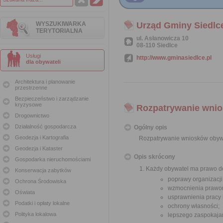
WYSZUKIWARKA
Urząd Gminy Siedlc
TERYTORIALNA
ul. Asłanowicza 10
08-110 Siedlce
Usługi
http://www.gminasiedlce.pl
dla obywateli
Architektura i planowanie
przestrzenne
Bezpieczeństwo i zarządzanie
kryzysowe
Rozpatrywanie wnio
Drogownictwo
Działalność gospodarcza
Ogólny opis
Geodezja i Kartografia
Rozpatrywanie wniosków obyw
Geodezja i Kataster
Opis skrócony
Gospodarka nieruchomościami
Każdy obywatel ma prawo do
Konserwacja zabytków
poprawy organizacji
Ochrona Środowiska
wzmocnienia prawor
Oświata
usprawnienia pracy
Podatki i opłaty lokalne
ochrony własności;
Polityka lokalowa
lepszego zaspokajan