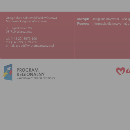
Urząd Marszałkowski Województwa
eUrząd:
Usługi dla obywateli
|
Usług
Mazowieckiego w Warszawie
Pomoc:
Informacja dla nowych uż
ul. Jagiellońska 26
03-719 Warszawa
tel. (+48 22) 5979-100
fax (+48 22) 5979-290
e-mail: urzad@wrotamazowsza.pl