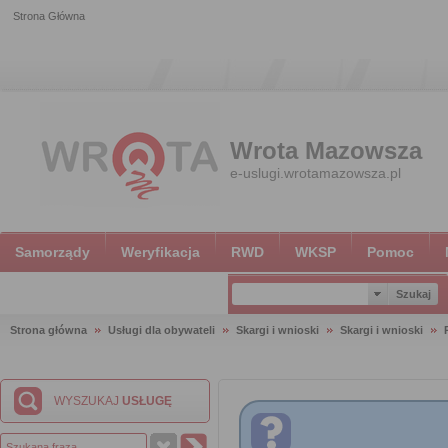
Strona Główna
Wrota Mazowsza
e-uslugi.wrotamazowsza.pl
Samorządy
Weryfikacja
RWD
WKSP
Pomoc
Strona główna
Usługi dla obywateli
Skargi i wnioski
Skargi i wnioski
WYSZUKAJ
USŁUGĘ