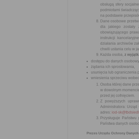
obsługą sfery socjal
podmiotami świadczący
na podstawie przepisó
Dane osobowe przetwa
dla jakiego zostały
obowiązującego prawa
instrukcji kancelaryj
działania archiwów z
chwili ustania celu w 
Każda osoba,
z wyjąt
dostępu do danych osobowych
żądania ich sprostowania,
usunięcia lub ograniczenia 
wniesienia sprzeciwu wobec
Osoba której dane prz
w dowolnym momencie,
przed jej cofnięciem.
Z powyższych uprawn
Administratora: Urząd
adres:
iod-sk@tbdsiedl
Przysługuje Państwu
Państwa danych osobow
Prezes Urzędu Ochrony Danych 