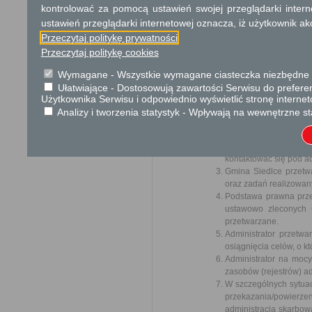
kontrolować za pomocą ustawień swojej przeglądarki inter
Ochrona danych osobowych
ustawień przeglądarki internetowej oznacza, iż użytkownik ak
Klauzula informacyjna RODO - 
Przeczytaj politykę prywatności
Przeczytaj politykę cookies
W związku z zapisami art
z dnia 27 kwietnia 2016 r
Wymagane - Wszystkie wymagane ciasteczka niezbędne do
sprawie swobodnego przepł
Ułatwiające - Dostosowują zawartości Serwisu do preferen
danych) (Dz. U. UE. z 2016 r
Użytkownika Serwisu i odpowiednio wyświetlić stronę interne
Analizy i tworzenia statystyk - Wpływają na wewnętrzne st
Gmina Siedlce, reprezentowana p
Informujemy że na moc
Pana Stefana Książka
kontaktować się pod a
Gmina Siedlce przetw
oraz zadań realizowan
Podstawa prawna prze
ustawowo zleconych 
przetwarzane.
Administrator przet
osiągnięcia celów, o 
Administrator na moc
zasobów (rejestrów) adm
W szczególnych sytua
przekazania/powierz
administracja skarbow