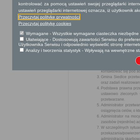
kontrolować za pomocą ustawień swojej przeglądarki inter
Ochrona danych osobowych
ustawień przeglądarki internetowej oznacza, iż użytkownik ak
Klauzula informacyjna RODO - 
Przeczytaj politykę prywatności
Przeczytaj politykę cookies
W związku z zapisami art
z dnia 27 kwietnia 2016 r
Wymagane - Wszystkie wymagane ciasteczka niezbędne do
sprawie swobodnego przepł
Ułatwiające - Dostosowują zawartości Serwisu do preferen
danych) (Dz. U. UE. z 2016 r
Użytkownika Serwisu i odpowiednio wyświetlić stronę interne
Analizy i tworzenia statystyk - Wpływają na wewnętrzne st
Gmina Siedlce, reprezentowana p
Informujemy że na moc
Pana Stefana Książka
kontaktować się pod a
Gmina Siedlce przetw
oraz zadań realizowan
Podstawa prawna prze
ustawowo zleconych 
przetwarzane.
Administrator przet
osiągnięcia celów, o 
Administrator na moc
zasobów (rejestrów) adm
W szczególnych sytua
przekazania/powierz
administracja skarbow