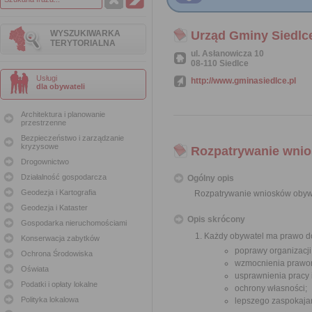
WYSZUKIWARKA
Urząd Gminy Siedlc
TERYTORIALNA
ul. Asłanowicza 10
08-110 Siedlce
Usługi
http://www.gminasiedlce.pl
dla obywateli
Architektura i planowanie
przestrzenne
Bezpieczeństwo i zarządzanie
kryzysowe
Rozpatrywanie wnio
Drogownictwo
Działalność gospodarcza
Ogólny opis
Geodezja i Kartografia
Rozpatrywanie wniosków obyw
Geodezja i Kataster
Opis skrócony
Gospodarka nieruchomościami
Każdy obywatel ma prawo do
Konserwacja zabytków
poprawy organizacji
Ochrona Środowiska
wzmocnienia prawor
Oświata
usprawnienia pracy
Podatki i opłaty lokalne
ochrony własności;
Polityka lokalowa
lepszego zaspokajan