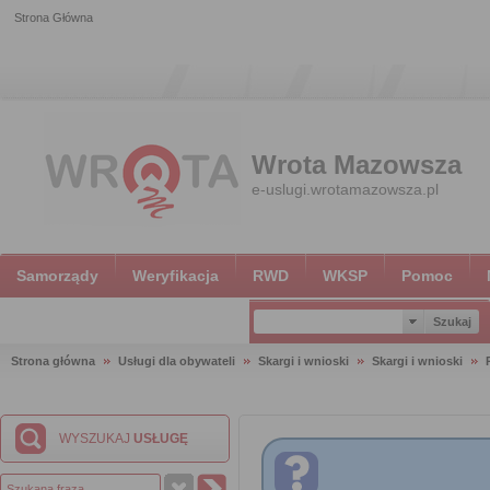
Strona Główna
Wrota Mazowsza
e-uslugi.wrotamazowsza.pl
Samorządy
Weryfikacja
RWD
WKSP
Pomoc
Strona główna
Usługi dla obywateli
Skargi i wnioski
Skargi i wnioski
WYSZUKAJ
USŁUGĘ