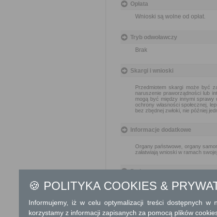
Opłata
Wnioski są wolne od opłat.
Tryb odwoławczy
Brak
Skargi i wnioski
Przedmiotem skargi może być za
naruszenie praworządności lub in
mogą być między innymi sprawy ul
ochrony własności społecznej, lep
bez zbędnej zwłoki, nie później je
Informacje dodatkowe
Organy państwowe, organy samorzą
załatwiają wnioski w ramach swoje
Podstawa prawna
🍪 POLITYKA COOKIES & PRYWA
Ustawa z dnia 14 czer
Rozporządzenie Rady M
skarg i wniosków (Dz. U
Informujemy, iż w celu optymalizacji treści dostępnych w
korzystamy z informacji zapisanych za pomocą plików cookie