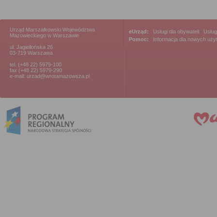
Urząd Marszałkowski Województwa
eUrząd:
Usługi dla obywateli
|
Usług
Mazowieckiego w Warszawie
Pomoc:
Informacja dla nowych uż
ul. Jagiellońska 26
03-719 Warszawa
tel. (+48 22) 5979-100
fax (+48 22) 5979-290
e-mail: urzad@wrotamazowsza.pl