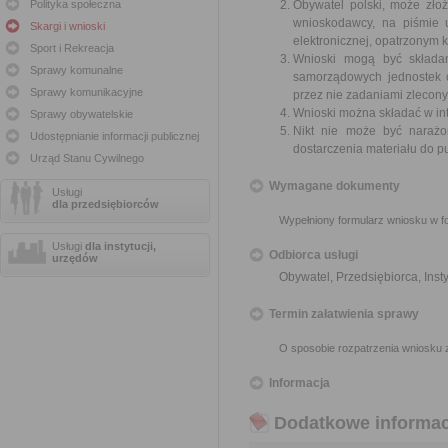
Polityka społeczna
Obywatel polski, może zło
wnioskodawcy, na piśmie 
Skargi i wnioski
elektronicznej, opatrzonym
Sport i Rekreacja
Wnioski mogą być składa
Sprawy komunalne
samorządowych jednostek o
Sprawy komunikacyjne
przez nie zadaniami zleconym
Wnioski można składać w int
Sprawy obywatelskie
Nikt nie może być narażo
Udostępnianie informacji publicznej
dostarczenia materiału do p
Urząd Stanu Cywilnego
Wymagane dokumenty
Usługi
dla przedsiębiorców
Wypełniony formularz wniosku w fo
Usługi
dla instytucji,
Odbiorca usługi
urzędów
Obywatel, Przedsiębiorca, Insty
Termin załatwienia sprawy
O sposobie rozpatrzenia wniosku 
Informacja
Dodatkowe informac