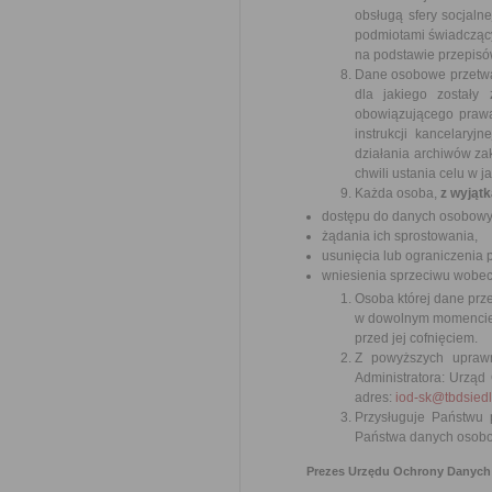
obsługą sfery socjal
podmiotami świadczący
na podstawie przepisó
Dane osobowe przetwa
dla jakiego zostały
obowiązującego prawa
instrukcji kancelaryj
działania archiwów z
chwili ustania celu w 
Każda osoba,
z wyjąt
dostępu do danych osobowych
żądania ich sprostowania,
usunięcia lub ograniczenia 
wniesienia sprzeciwu wobec
Osoba której dane prz
w dowolnym momencie,
przed jej cofnięciem.
Z powyższych uprawn
Administratora: Urząd
adres:
iod-sk@tbdsiedl
Przysługuje Państwu
Państwa danych osobow
Prezes Urzędu Ochrony Danych 