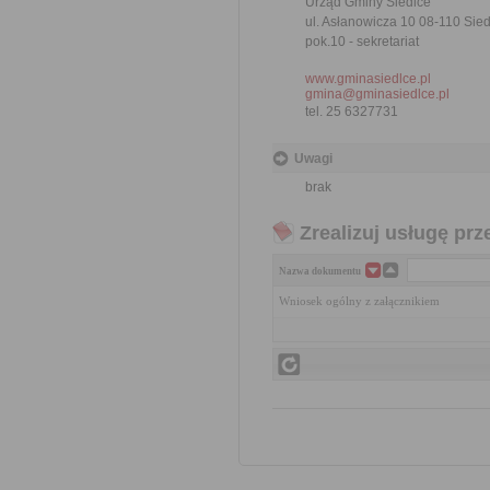
Urząd Gminy Siedlce
ul. Asłanowicza 10 08-110 Sie
pok.10 - sekretariat
www.gminasiedlce.pl
gmina@gminasiedlce.pl
tel. 25 6327731
Uwagi
brak
Zrealizuj usługę prz
Nazwa dokumentu
Wniosek ogólny z załącznikiem