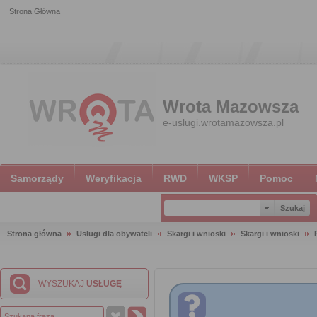
Strona Główna
Wrota Mazowsza
e-uslugi.wrotamazowsza.pl
Samorządy
Weryfikacja
RWD
WKSP
Pomoc
Strona główna
Usługi dla obywateli
Skargi i wnioski
Skargi i wnioski
WYSZUKAJ
USŁUGĘ