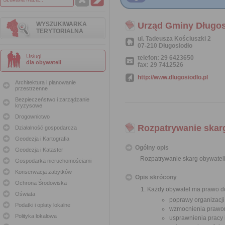
WYSZUKIWARKA
Urząd Gminy Długos
TERYTORIALNA
ul. Tadeusza Kościuszki 2
07-210 Długosiodło
Usługi
telefon: 29 6423650
dla obywateli
fax: 29 7412526
http://www.dlugosiodlo.pl
Architektura i planowanie
przestrzenne
Bezpieczeństwo i zarządzanie
kryzysowe
Drogownictwo
Rozpatrywanie skar
Działalność gospodarcza
Geodezja i Kartografia
Ogólny opis
Geodezja i Kataster
Rozpatrywanie skarg obywatel
Gospodarka nieruchomościami
Konserwacja zabytków
Opis skrócony
Ochrona Środowiska
Każdy obywatel ma prawo do
Oświata
poprawy organizacji
Podatki i opłaty lokalne
wzmocnienia prawor
Polityka lokalowa
usprawnienia pracy