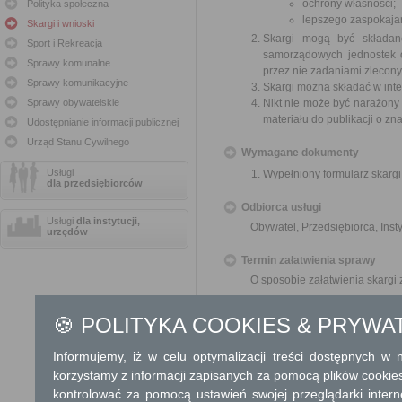
ochrony własności;
Polityka społeczna
lepszego zaspokajan
Skargi i wnioski
Skargi mogą być składan
Sport i Rekreacja
samorządowych jednostek o
Sprawy komunalne
przez nie zadaniami zleconym
Sprawy komunikacyjne
Skargi można składać w inte
Sprawy obywatelskie
Nikt nie może być narażony 
materiału do publikacji o z
Udostępnianie informacji publicznej
Urząd Stanu Cywilnego
Wymagane dokumenty
Usługi
Wypełniony formularz skargi
dla przedsiębiorców
Odbiorca usługi
Usługi
dla instytucji,
Obywatel, Przedsiębiorca, Insty
urzędów
Termin załatwienia sprawy
O sposobie załatwienia skargi
Informacja
🍪 POLITYKA COOKIES & PRYWA
Dodatkowe informac
Informujemy, iż w celu optymalizacji treści dostępnych w
korzystamy z informacji zapisanych za pomocą plików cookie
Opłata
kontrolować za pomocą ustawień swojej przeglądarki inter