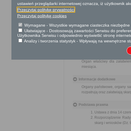
Skargi są wolne od opłat.
ustawień przeglądarki internetowej oznacza, iż użytkownik ak
Przeczytaj politykę prywatności
Tryb odwoławczy
Przeczytaj politykę cookies
Brak
Wymagane - Wszystkie wymagane ciasteczka niezbędne do
Ułatwiające - Dostosowują zawartości Serwisu do preferen
Skargi i wnioski
Użytkownika Serwisu i odpowiednio wyświetlić stronę interne
Przedmiotem skargi może być
Analizy i tworzenia statystyk - Wpływają na wewnętrzne st
pracowników, naruszenie praw
spraw. Przedmiotem wniosku 
usprawnienie pracy i zapobieg
Organ właściwy dla załatwien
miesiąca.
Informacje dodatkowe
Organy państwowe, organy sam
rozpatrują oraz załatwiają ska
Podstawa prawna
Ustawa z dnia 14 czer
Rozporządzenie Rady M
skarg i wniosków (Dz. U