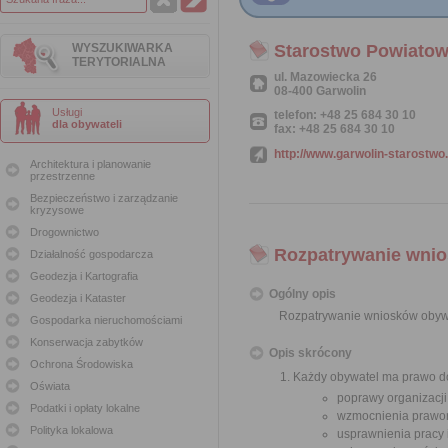
WYSZUKIWARKA
Starostwo Powiatow
TERYTORIALNA
ul. Mazowiecka 26
08-400 Garwolin
Usługi
telefon: +48 25 684 30 10
dla obywateli
fax: +48 25 684 30 10
http://www.garwolin-starostwo.
Architektura i planowanie
przestrzenne
Bezpieczeństwo i zarządzanie
kryzysowe
Drogownictwo
Rozpatrywanie wnio
Działalność gospodarcza
Geodezja i Kartografia
Ogólny opis
Geodezja i Kataster
Rozpatrywanie wniosków obyw
Gospodarka nieruchomościami
Konserwacja zabytków
Opis skrócony
Ochrona Środowiska
Każdy obywatel ma prawo do
Oświata
poprawy organizacji
Podatki i opłaty lokalne
wzmocnienia prawor
Polityka lokalowa
usprawnienia pracy