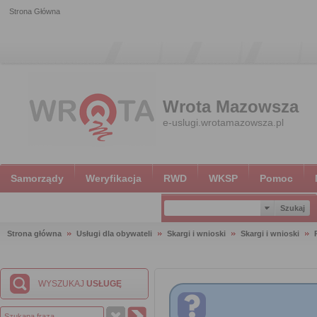
Strona Główna
Wrota Mazowsza
e-uslugi.wrotamazowsza.pl
Samorządy
Weryfikacja
RWD
WKSP
Pomoc
Strona główna
Usługi dla obywateli
Skargi i wnioski
Skargi i wnioski
WYSZUKAJ
USŁUGĘ