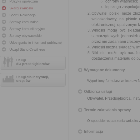
ochrony własności;
Polityka społeczna
lepszego zaspokajan
Skargi i wnioski
Obywatel polski, może zło
Sport i Rekreacja
wnioskodawcy, na piśmie 
Sprawy komunalne
elektronicznej, opatrzonym
Sprawy komunikacyjne
Wnioski mogą być składa
Sprawy obywatelskie
samorządowych jednostek o
przez nie zadaniami zleconym
Udostępnianie informacji publicznej
Wnioski można składać w int
Urząd Stanu Cywilnego
Nikt nie może być narażo
dostarczenia materiału do p
Usługi
dla przedsiębiorców
Wymagane dokumenty
Usługi
dla instytucji,
urzędów
Wypełniony formularz wniosku w fo
Odbiorca usługi
Obywatel, Przedsiębiorca, Insty
Termin załatwienia sprawy
O sposobie rozpatrzenia wniosku 
Informacja