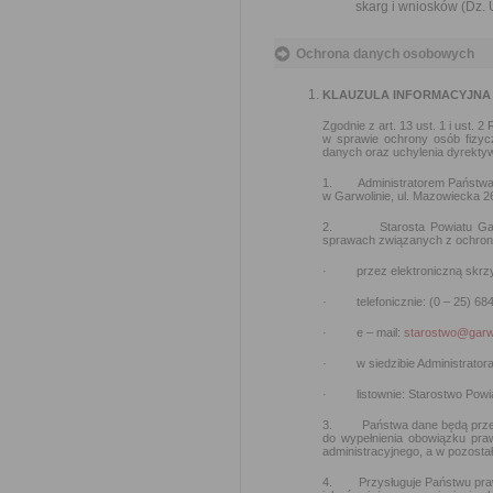
skarg i wniosków (Dz. U
Ochrona danych osobowych
KLAUZULA INFORMACYJNA
Zgodnie z art. 13 ust. 1 i ust.
w sprawie ochrony osób fizy
danych oraz uchylenia dyrekty
1.
Administratorem Państwa
w Garwolinie, ul. Mazowiecka 26,
2.
Starosta Powiatu G
sprawach związanych z ochroną
·
przez elektroniczną skr
·
telefonicznie: (0 – 25) 68
·
e – mail:
starostwo@garwo
·
w siedzibie Administrator
·
listownie: Starostwo Pow
3.
Państwa dane będą prz
do wypełnienia obowiązku pra
administracyjnego, a w pozosta
4.
Przysługuje Państwu pra