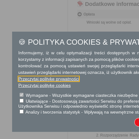
Dodatkowe informac
Opłata
Wnioski są wolne od opłat.
Tryb odwoławczy
🍪 POLITYKA COOKIES & PRYWA
Brak
Informujemy, iż w celu optymalizacji treści dostępnych w
Skargi i wnioski
korzystamy z informacji zapisanych za pomocą plików cookie
kontrolować za pomocą ustawień swojej przeglądarki inter
Przedmiotem skargi może być za
naruszenie praworządności lub in
ustawień przeglądarki internetowej oznacza, iż użytkownik ak
mogą być między innymi sprawy ul
Przeczytaj politykę prywatności
ochrony własności społecznej, lep
bez zbędnej zwłoki, nie później je
Przeczytaj politykę cookies
Wymagane - Wszystkie wymagane ciasteczka niezbędne do
Informacje dodatkowe
Ułatwiające - Dostosowują zawartości Serwisu do preferen
Użytkownika Serwisu i odpowiednio wyświetlić stronę interne
Organy państwowe, organy samorzą
załatwiają wnioski w ramach swoje
Analizy i tworzenia statystyk - Wpływają na wewnętrzne st
Podstawa prawna
Ustawa z dnia 14 czer
Rozporządzenie Rady M