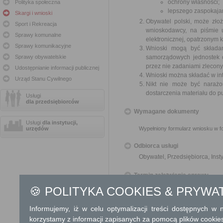
ochrony własności;
Polityka społeczna
lepszego zaspokajan
Skargi i wnioski
Obywatel polski, może zło
Sport i Rekreacja
wnioskodawcy, na piśmie 
Sprawy komunalne
elektronicznej, opatrzonym
Sprawy komunikacyjne
Wnioski mogą być składa
Sprawy obywatelskie
samorządowych jednostek o
przez nie zadaniami zleconym
Udostępnianie informacji publicznej
Wnioski można składać w int
Urząd Stanu Cywilnego
Nikt nie może być narażo
dostarczenia materiału do p
Usługi
dla przedsiębiorców
Wymagane dokumenty
Usługi
dla instytucji,
urzędów
Wypełniony formularz wniosku w fo
Odbiorca usługi
Obywatel, Przedsiębiorca, Insty
Termin załatwienia sprawy
🍪 POLITYKA COOKIES & PRYWA
O sposobie rozpatrzenia wniosku 
Informujemy, iż w celu optymalizacji treści dostępnych w
Informacja
korzystamy z informacji zapisanych za pomocą plików cookie