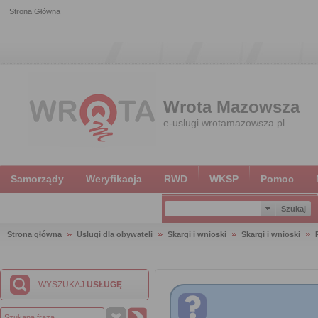
Strona Główna
Wrota Mazowsza
e-uslugi.wrotamazowsza.pl
Samorządy
Weryfikacja
RWD
WKSP
Pomoc
Strona główna
Usługi dla obywateli
Skargi i wnioski
Skargi i wnioski
WYSZUKAJ
USŁUGĘ