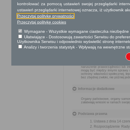
Dodatkowe informac
kontrolować za pomocą ustawień swojej przeglądarki inter
ustawień przeglądarki internetowej oznacza, iż użytkownik ak
Opłata
Przeczytaj politykę prywatności
Wnioski są wolne od opłat.
Przeczytaj politykę cookies
Wymagane - Wszystkie wymagane ciasteczka niezbędne do
Tryb odwoławczy
Ułatwiające - Dostosowują zawartości Serwisu do preferen
Brak
Użytkownika Serwisu i odpowiednio wyświetlić stronę interne
Analizy i tworzenia statystyk - Wpływają na wewnętrzne st
Skargi i wnioski
Przedmiotem skargi może być za
naruszenie praworządności lub in
mogą być między innymi sprawy ul
ochrony własności społecznej, lep
bez zbędnej zwłoki, nie później je
Informacje dodatkowe
Organy państwowe, organy samorzą
załatwiają wnioski w ramach swoje
Podstawa prawna
Ustawa z dnia 14 czer
Rozporządzenie Rady M