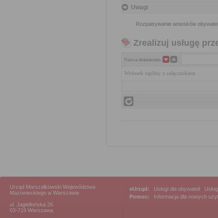
Uwagi
Rozpatrywanie wniosków obywatel
Zrealizuj usługę prz
Nazwa dokumentu
Wniosek ogólny z załącznikiem
Urząd Marszałkowski Województwa
eUrząd:
Usługi dla obywateli
|
Usług
Mazowieckiego w Warszawie
Pomoc:
Informacja dla nowych uż
ul. Jagiellońska 26
03-719 Warszawa