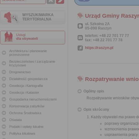
WYSZUKIWARKA
Urząd Gminy Raszy
TERYTORIALNA
ul. Szkolna 2A
05-090 Raszyn
Usługi
telefon: +48 22 701 77 77
dla obywateli
fax: +48 22 701 77 78
https://raszyn.pl
Architektura i planowanie
przestrzenne
Bezpieczeństwo i zarządzanie
kryzysowe
Drogownictwo
Rozpatrywanie wnio
Działalność gospodarcza
Geodezja i Kartografia
Ogólny opis
Geodezja i Kataster
Rozpatrywanie wniosków obyw
Gospodarka nieruchomościami
Konserwacja zabytków
Opis skrócony
Ochrona Środowiska
Każdy obywatel ma prawo do
Oświata
poprawy organizacji
Podatki i opłaty lokalne
wzmocnienia prawor
Polityka lokalowa
usprawnienia pracy