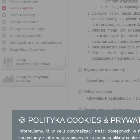
ochrony własności;
Polityka społeczna
lepszego zaspokajan
Skargi i wnioski
Obywatel polski, może zło
Sport i Rekreacja
wnioskodawcy, na piśmie 
Sprawy komunalne
elektronicznej, opatrzonym
Sprawy komunikacyjne
Wnioski mogą być składa
Sprawy obywatelskie
samorządowych jednostek o
przez nie zadaniami zleconym
Udostępnianie informacji publicznej
Wnioski można składać w int
Urząd Stanu Cywilnego
Nikt nie może być narażo
dostarczenia materiału do p
Usługi
dla przedsiębiorców
Wymagane dokumenty
Usługi
dla instytucji,
urzędów
Wypełniony formularz wniosku w fo
Odbiorca usługi
Obywatel, Przedsiębiorca, Insty
Termin załatwienia sprawy
🍪 POLITYKA COOKIES & PRYWA
O sposobie rozpatrzenia wniosku 
Informujemy, iż w celu optymalizacji treści dostępnych w
Informacja
korzystamy z informacji zapisanych za pomocą plików cookie