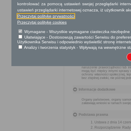
Dodatkowe informac
kontrolować za pomocą ustawień swojej przeglądarki inter
ustawień przeglądarki internetowej oznacza, iż użytkownik ak
Opłata
Przeczytaj politykę prywatności
Wnioski są wolne od opłat.
Przeczytaj politykę cookies
Wymagane - Wszystkie wymagane ciasteczka niezbędne do
Tryb odwoławczy
Ułatwiające - Dostosowują zawartości Serwisu do preferen
Brak
Użytkownika Serwisu i odpowiednio wyświetlić stronę interne
Analizy i tworzenia statystyk - Wpływają na wewnętrzne st
Skargi i wnioski
Przedmiotem skargi może być za
naruszenie praworządności lub in
mogą być między innymi sprawy ul
ochrony własności społecznej, lep
bez zbędnej zwłoki, nie później je
Informacje dodatkowe
Organy państwowe, organy samorzą
załatwiają wnioski w ramach swoje
Podstawa prawna
Ustawa z dnia 14 czer
Rozporządzenie Rady M