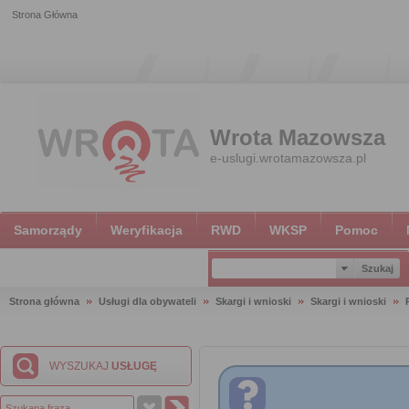
Strona Główna
Wrota Mazowsza
e-uslugi.wrotamazowsza.pl
Samorządy
Weryfikacja
RWD
WKSP
Pomoc
Strona główna
Usługi dla obywateli
Skargi i wnioski
Skargi i wnioski
WYSZUKAJ
USŁUGĘ