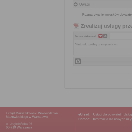
Uwagi
Rozpatrywanie wniosków obywatel
Zrealizuj usługę prz
Nazwa dokumentu
Wniosek ogólny z załącznikiem
Urząd Marszałkowski Województwa
eUrząd:
Usługi dla obywateli
|
Usług
Mazowieckiego w Warszawie
Pomoc:
Informacja dla nowych uż
ul. Jagiellońska 26
03-719 Warszawa