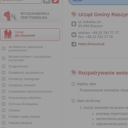
WYSZUKIWARKA
Urząd Gminy Raszy
TERYTORIALNA
ul. Szkolna 2A
05-090 Raszyn
Usługi
telefon: +48 22 701 77 77
dla obywateli
fax: +48 22 701 77 78
https://raszyn.pl
Architektura i planowanie
przestrzenne
Bezpieczeństwo i zarządzanie
kryzysowe
Drogownictwo
Rozpatrywanie wnio
Działalność gospodarcza
Geodezja i Kartografia
Ogólny opis
Geodezja i Kataster
Rozpatrywanie wniosków obyw
Gospodarka nieruchomościami
Konserwacja zabytków
Opis skrócony
Ochrona Środowiska
Każdy obywatel ma prawo do
Oświata
poprawy organizacji
Podatki i opłaty lokalne
wzmocnienia prawor
Polityka lokalowa
usprawnienia pracy